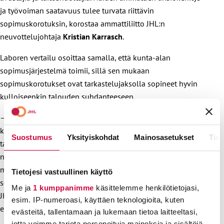
ja työvoiman saatavuus tulee turvata riittävin
sopimuskorotuksin, korostaa ammattiliitto JHL:n
neuvottelujohtaja
Kristian Karrasch
.
Laboren vertailu osoittaa samalla, että kunta-alan
sopimusjärjestelmä toimii, sillä sen mukaan
sopimuskorotukset ovat tarkastelujaksolla sopineet hyvin
kulloiseenkin talouden suhdanteeseen.
– Suomen työmarkkinoiden sopimisjärjestelmä tarvitsee
kehittämistä, mutta sitä pitää kehittää eri työntekijäryhmien
Suostumus
Yksityiskohdat
Mainosasetukset
Tiet
tarpeet huomioiden. Kuten tutkimuksesta nähdään,
nykyjärjestelmä on toiminut pääsääntöisesti hyvin, mutta
meillä on isoja työntekijäryhmiä, jotka tarvitsevat vahvoja
Tietojesi vastuullinen käyttö
sopimuskorotuksia tulevaisuutensa turvaamiseen, painottaa
Me ja
1 kumppanimme
käsittelemme henkilötietojasi,
JHL:n erityisasiantuntija Samuli Sinisalo., painottaa JHL:n
esim. IP-numeroasi, käyttäen teknologioita, kuten
erityisasiantuntija
Samuli Sinisalo
.
evästeitä, tallentamaan ja lukemaan tietoa laitteeltasi,
jotta voimme tarjota personoituja mainoksia ja sisältöjä,