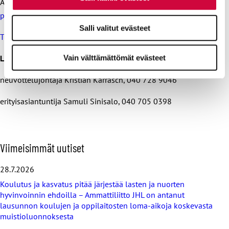
Aineistona on käytetty
Tilastokeskuksen
palkkarakenneaineistoa
.
Salli valitut evästeet
Tutustu raporttiin.
Lisätietoja
Vain välttämättömät evästeet
neuvottelujohtaja Kristian Karrasch, 040 728 9046
erityisasiantuntija Samuli Sinisalo, 040 705 0398
O
Viimeisimmät uutiset
h
i
28.7.2026
t
Koulutus ja kasvatus pitää järjestää lasten ja nuorten
a
hyvinvoinnin ehdoilla – Ammattiliitto JHL on antanut
v
lausunnon koulujen ja oppilaitosten loma-aikoja koskevasta
i
muistioluonnoksesta
i
m