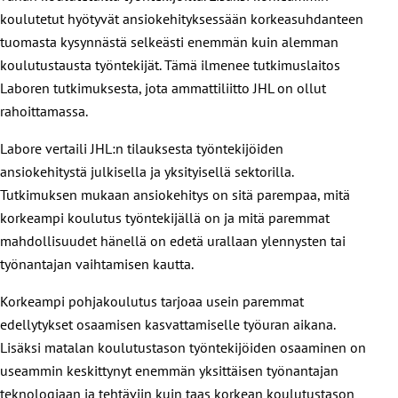
koulutetut hyötyvät ansiokehityksessään korkeasuhdanteen
tuomasta kysynnästä selkeästi enemmän kuin alemman
koulutustausta työntekijät. Tämä ilmenee tutkimuslaitos
Laboren tutkimuksesta, jota ammattiliitto JHL on ollut
rahoittamassa.
Labore vertaili JHL:n tilauksesta työntekijöiden
ansiokehitystä julkisella ja yksityisellä sektorilla.
Tutkimuksen mukaan ansiokehitys on sitä parempaa, mitä
korkeampi koulutus työntekijällä on ja mitä paremmat
mahdollisuudet hänellä on edetä urallaan ylennysten tai
työnantajan vaihtamisen kautta.
Korkeampi pohjakoulutus tarjoaa usein paremmat
edellytykset osaamisen kasvattamiselle työuran aikana.
Lisäksi matalan koulutustason työntekijöiden osaaminen on
useammin keskittynyt enemmän yksittäisen työnantajan
teknologiaan ja tehtäviin kuin taas korkean koulutustason