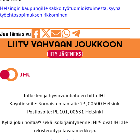
Helsingin kaupungille sakko työtuomioistuimesta, syynä
työehtosopimuksen rikkominen
Jaa tämä sivu
LIITY VAHVAAN JOUKKOON
Jaa
Jaa
Jaa
Jaa
Jaa
Facebookissa
viestipalvelu
sähköpostilla
WhatsAppilla
Telegramilla
LIITY JÄSENEKSI
X:ssä
Julkisten ja hyvinvointialojen liitto JHL
Käyntiosoite: Sörnäisten rantatie 23, 00500 Helsinki
Postiosoite: PL 101, 00531 Helsinki
Kyllä joku hoitaa® sekä isokirjainlyhenne JHL® ovat JHL:lle
rekisteröityjä tavaramerkkejä.