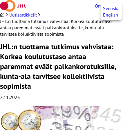
Siirry
OmaJHL
FI
Svenska
sisältöön
Uutisartikkelit
English
JHL:n tuottama tutkimus vahvistaa: Korkea koulutustaso
antaa paremmat eväät palkankorotuksille, kunta-ala
tarvitsee kollektiivista sopimista
JHL:n tuottama tutkimus vahvistaa:
Korkea koulutustaso antaa
paremmat eväät palkankorotuksille,
kunta-ala tarvitsee kollektiivista
sopimista
2.11.2023