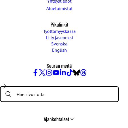
Yhteystiedot
Aluetoimistot
Pikalinkit
Työttömyyskassa
Liity jäseneksi
Svenska
English
Seuraa meitä
Facebook
X
Instagram
YouTube
LinkedIn
TikTok
Bluesky
Threads
/
Search:
Twitter
Ajankohtaiset