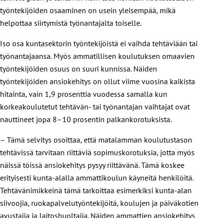
työntekijöiden osaaminen on usein yleisempää, mikä
helpottaa siirtymistä työnantajalta toiselle.
Iso osa kuntasektorin työntekijöistä ei vaihda tehtäviään tai
työnantajaansa. Myös ammatillisen koulutuksen omaavien
työntekijöiden osuus on suuri kunnissa. Näiden
työntekijöiden ansiokehitys on ollut viime vuosina kaikista
hitainta, vain 1,9 prosenttia vuodessa samalla kun
korkeakoulutetut tehtävän- tai työnantajan vaihtajat ovat
nauttineet jopa 8–10 prosentin palkankorotuksista.
– Tämä selvitys osoittaa, että matalamman koulutustason
tehtävissä tarvitaan riittäviä sopimuskorotuksia, jotta myös
näissä töissä ansiokehitys pysyy riittävänä. Tämä koskee
erityisesti kunta-alalla ammattikoulun käyneitä henkilöitä.
Tehtävänimikkeinä tämä tarkoittaa esimerkiksi kunta-alan
siivoojia, ruokapalvelutyöntekijöitä, koulujen ja päiväkotien
avustajia ja laitoshuoltajia. Näiden ammattien ansiokehitys