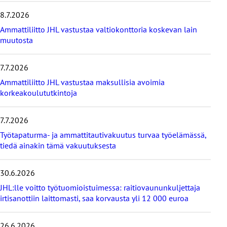
e
8.7.2026
i
s
Ammattiliitto JHL vastustaa valtiokonttoria koskevan lain
i
muutosta
m
m
7.7.2026
ä
t
Ammattiliitto JHL vastustaa maksullisia avoimia
u
korkeakoulututkintoja
u
t
i
7.7.2026
s
Työtapaturma- ja ammattitautivakuutus turvaa työelämässä,
e
tiedä ainakin tämä vakuutuksesta
t
30.6.2026
JHL:lle voitto työtuomioistuimessa: raitiovaununkuljettaja
irtisanottiin laittomasti, saa korvausta yli 12 000 euroa
26.6.2026