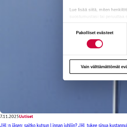
Lue lisää siitä, miten henkilö
suostumustasi tai peruuttaa 
Suostumuksen
Evästeistä osa on välttämättö
Pakolliset evästeet
valinta
markkinointitarkoituksiin.
Vain välttämättömät ev
7.11.2025
Uutiset
JHL:n jäsen: saitko kutsun Linnan juhliin? JHL tukee sinua kustannu