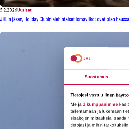
5.2.2026
Uutiset
JHL:n jäsen, Holiday Clubin alehintaiset lomaviikot ovat pian haussa
Suostumus
Tietojesi vastuullinen käyttö
Me ja
1 kumppanimme
käsit
tallentamaan ja lukemaan tieto
sisältöjen mittauksia, saada 
tietojasi ja mihin tarkoituksiin