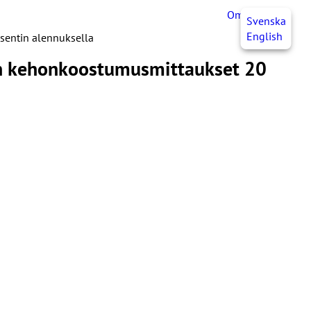
OmaJHL
FI
Svenska
English
osentin alennuksella
jan kehonkoostumusmittaukset 20