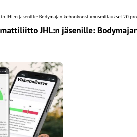
iitto JHL:n jäsenille: Bodymajan kehonkoostumusmittaukset 20 pr
mmattiliitto JHL:n jäsenille: Bodyma