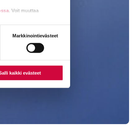
ossa
. Voit muuttaa
nti- tai
Markkinointievästeet
Salli kaikki evästeet