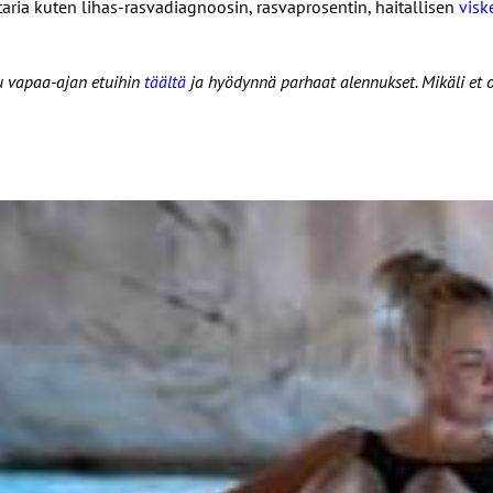
ttaria kuten lihas-rasvadiagnoosin, rasvaprosentin, haitallisen
visk
u vapaa-ajan etuihin
täältä
ja hyödynnä parhaat alennukset. Mikäli et o