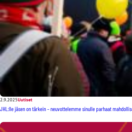
2.9.2025
Uutiset
JHL:lle jäsen on tärkein – neuvottelemme sinulle parhaat mahdolli