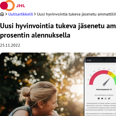
Siirry
sisältöön
Uutisartikkelit
Uusi hyvinvointia tukeva jäsenetu ammattil
Uusi hyvinvointia tukeva jäsenetu a
prosentin alennuksella
25.11.2022