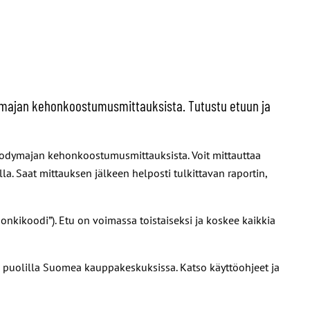
dymajan kehonkoostumusmittauksista. Tutustu etuun ja
 Bodymajan kehonkoostumusmittauksista. Voit mittauttaa
a. Saat mittauksen jälkeen helposti tulkittavan raportin,
ponkikoodi”). Etu on voimassa toistaiseksi ja koskee kaikkia
 puolilla Suomea kauppakeskuksissa. Katso käyttöohjeet ja