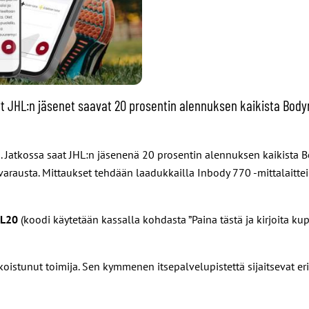
Nyt JHL:n jäsenet saavat 20 prosentin alennuksen kaikista Bo
. Jatkossa saat JHL:n jäsenenä 20 prosentin alennuksen kaikista
austa. Mittaukset tehdään laadukkailla Inbody 770 -mittalaitteill
HL20
(koodi käytetään kassalla kohdasta ”Paina tästä ja kirjoita ku
tunut toimija. Sen kymmenen itsepalvelupistettä sijaitsevat eri