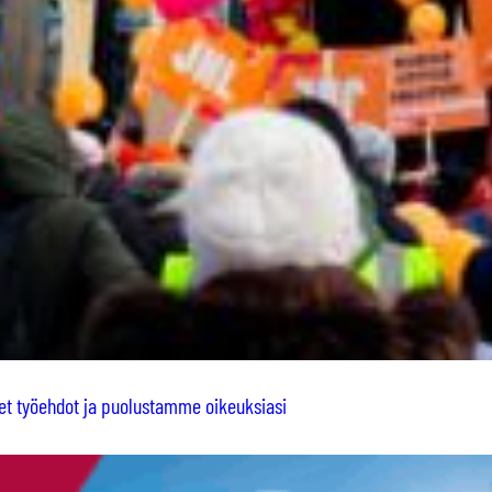
set työehdot ja puolustamme oikeuksiasi