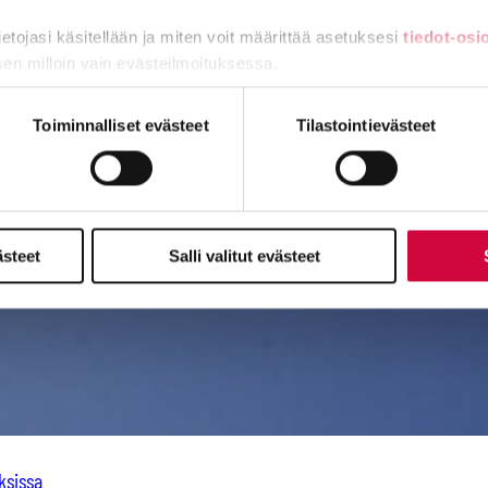
tietojasi käsitellään ja miten voit määrittää asetuksesi
tiedot-osi
sen milloin vain evästeilmoituksessa.
miä, osa sivuston toimintaa parantavia, ja osaa käytetään tilastoi
Toiminnalliset evästeet
Tilastointievästeet
ästeet
Salli valitut evästeet
ksissa