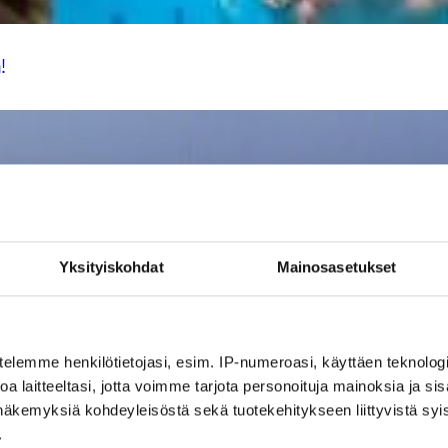
!
Yksityiskohdat
Mainosasetukset
telemme henkilötietojasi, esim. IP-numeroasi, käyttäen teknologio
a laitteeltasi, jotta voimme tarjota personoituja mainoksia ja sis
näkemyksiä kohdeyleisöstä sekä tuotekehitykseen liittyvistä syist
.