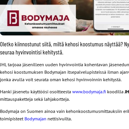
Oletko kiinnostunut siitä, miltä kehosi koostumus näyttää? 
seuraa hyvinvointisi kehitystä.
JHL tarjoaa jäsenilleen uuden hyvinvointia kohentavan jäsenedun
kehosi koostumuksen Bodymajan itsepalvelupisteissä ilman ajanvar
jonka avulla voit seurata oman kehosi hyvinvoinnin kehitystä.
Hanki jäsenetu käyttöösi osoitteesta
www.bodymaja.fi
koodilla
J
mittauspaketteja sekä lahjakortteja.
Bodymaja on Suomen ainoa vain kehonkoostumusmittauksiin erikois
toimipisteet
Bodymajan
nettisivuilta.