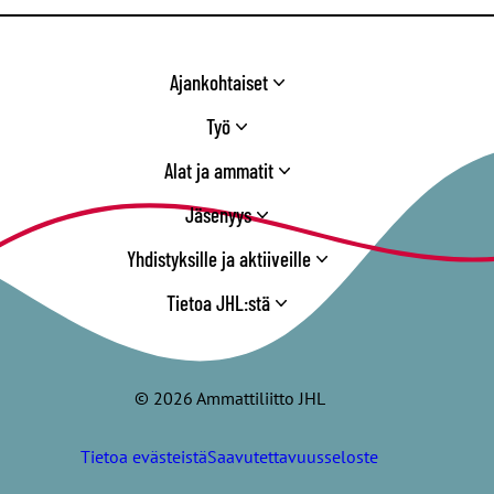
Ajankohtaiset
Työ
Alat ja ammatit
Jäsenyys
Yhdistyksille ja aktiiveille
Tietoa JHL:stä
© 2026 Ammattiliitto JHL
Tietoa evästeistä
Saavutettavuusseloste