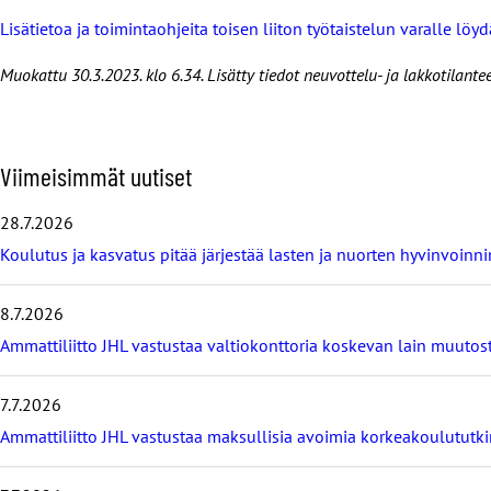
Lisätietoa ja toimintaohjeita toisen liiton työtaistelun varalle löydä
Muokattu 30.3.2023. klo 6.34. Lisätty tiedot neuvottelu- ja lakkotilante
O
Viimeisimmät uutiset
h
i
28.7.2026
t
Koulutus ja kasvatus pitää järjestää lasten ja nuorten hyvinvoin
a
v
i
8.7.2026
i
m
Ammattiliitto JHL vastustaa valtiokonttoria koskevan lain muutos
e
i
7.7.2026
s
i
Ammattiliitto JHL vastustaa maksullisia avoimia korkeakoulututki
m
m