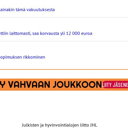
ä ainakin tämä vakuutuksesta
ttiin laittomasti, saa korvausta yli 12 000 euroa
osopimuksen rikkominen
ITY VAHVAAN JOUKKOON
LIITY JÄSEN
Julkisten ja hyvinvointialojen liitto JHL