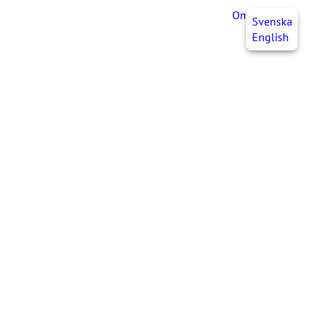
OmaJHL
FI
Svenska
English