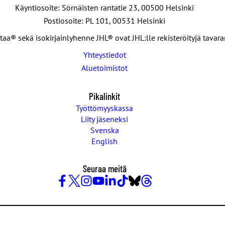
Käyntiosoite: Sörnäisten rantatie 23, 00500 Helsinki
Postiosoite: PL 101, 00531 Helsinki
taa® sekä isokirjainlyhenne JHL® ovat JHL:lle rekisteröityjä tavar
Yhteystiedot
Aluetoimistot
Pikalinkit
Työttömyyskassa
Liity jäseneksi
Svenska
English
Seuraa meitä
Facebook
X
Instagram
YouTube
LinkedIn
TikTok
Bluesky
Threads
/
Twitter