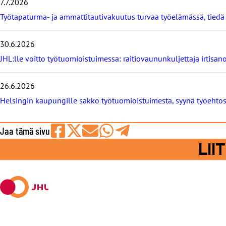
7.7.2026
ä
t
Työtapaturma- ja ammattitautivakuutus turvaa työelämässä, tied
u
u
t
30.6.2026
i
JHL:lle voitto työtuomioistuimessa: raitiovaununkuljettaja irtisano
s
e
t
26.6.2026
Helsingin kaupungille sakko työtuomioistuimesta, syynä työeht
Jaa tämä sivu
Jaa
Jaa
Jaa
Jaa
Jaa
LI
Facebookissa
viestipalvelu
sähköpostilla
WhatsAppilla
Telegramilla
X:ssä