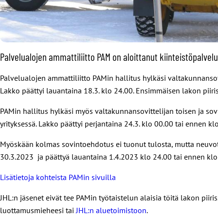
Palvelualojen ammattiliitto PAM on aloittanut kiinteistöpalvelu
Palvelualojen ammattiliitto PAMin hallitus hylkäsi valtakunnansovi
Lakko päättyi lauantaina 18.3. klo 24.00. Ensimmäisen lakon piiris
PAMin hallitus hylkäsi myös valtakunnansovittelijan toisen ja sov
yrityksessä. Lakko päättyi perjantaina 24.3. klo 00.00 tai ennen k
Myöskään kolmas sovintoehdotus ei tuonut tulosta, mutta neuvott
30.3.2023 ja päättyä lauantaina 1.4.2023 klo 24.00 tai ennen klo
Lisätietoja kohteista PAMin sivuilla
JHL:n jäsenet eivät tee PAMin työtaistelun alaisia töitä lakon piiris
luottamusmieheesi tai
JHL:n aluetoimistoon
.