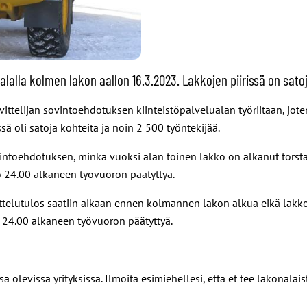
alalla kolmen lakon aallon 16.3.2023. Lakkojen piirissä on satoj
ttelijan sovintoehdotuksen kiinteistöpalvelualan työriitaan, joten
sä oli satoja kohteita ja noin 2 500 työntekijää.
intoehdotuksen, minkä vuoksi alan toinen lakko on alkanut torstai
lo 24.00 alkaneen työvuoron päätyttyä.
elutulos saatiin aikaan ennen kolmannen lakon alkua eikä lakko 
 24.00 alkaneen työvuoron päätyttyä.
sä olevissa yrityksissä. Ilmoita esimiehellesi, että et tee lakonalai