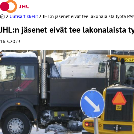
Siirry
sisältöön
Uutisartikkelit
JHL:n jäsenet eivät tee lakonalaista työtä P
JHL:n jäsenet eivät tee lakonalaista 
16.3.2023