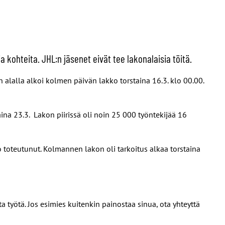
a kohteita. JHL:n jäsenet eivät tee lakonalaisia töitä.
 alalla alkoi kolmen päivän lakko torstaina 16.3. klo 00.00.
na 23.3. Lakon piirissä oli noin 25 000 työntekijää 16
toteutunut. Kolmannen lakon oli tarkoitus alkaa torstaina
sta työtä. Jos esimies kuitenkin painostaa sinua, ota yhteyttä