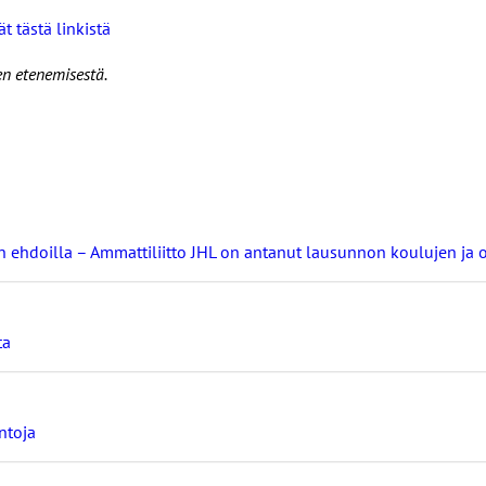
t tästä linkistä
en etenemisestä.
nin ehdoilla – Ammattiliitto JHL on antanut lausunnon koulujen j
ta
ntoja