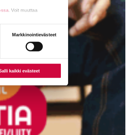
ossa
. Voit muuttaa
nti- tai
Markkinointievästeet
Salli kaikki evästeet