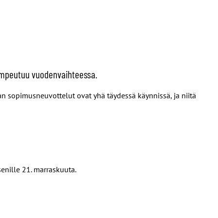
s umpeutuu vuodenvaihteessa.
lan sopimusneuvottelut ovat yhä täydessä käynnissä, ja niitä
senille 21. marraskuuta.