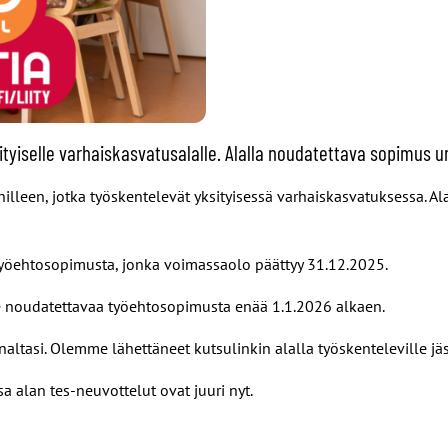
sityiselle varhaiskasvatusalalle. Alalla noudatettava sopimu
enilleen, jotka työskentelevät yksityisessä varhaiskasvatuksessa. A
 työehtosopimusta, jonka voimassaolo päättyy 31.12.2025.
le noudatettavaa työehtosopimusta enää 1.1.2026 alkaen.
naltasi. Olemme lähettäneet kutsulinkin alalla työskenteleville jä
sa alan tes-neuvottelut ovat juuri nyt.