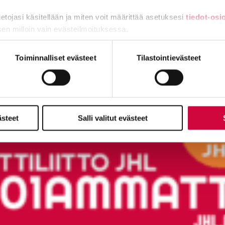
tietojasi käsitellään ja miten voit määrittää asetuksesi
tiedot-osi
sen milloin vain evästeilmoituksessa.
miä, osa sivuston toimintaa parantavia, ja osaa käytetään tilastoi
Toiminnalliset evästeet
Tilastointievästeet
ästeet
Salli valitut evästeet