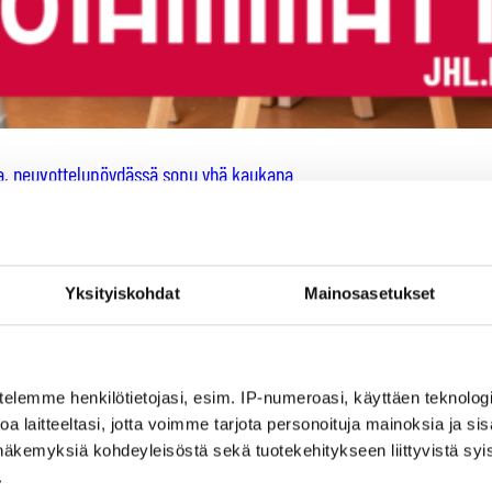
alla, neuvottelupöydässä sopu yhä kaukana
Yksityiskohdat
Mainosasetukset
telemme henkilötietojasi, esim. IP-numeroasi, käyttäen teknologio
a laitteeltasi, jotta voimme tarjota personoituja mainoksia ja sis
näkemyksiä kohdeyleisöstä sekä tuotekehitykseen liittyvistä syist
.