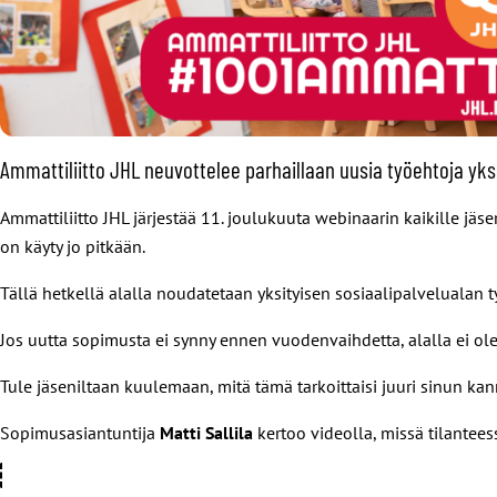
Ammattiliitto JHL neuvottelee parhaillaan uusia työehtoja yk
Ammattiliitto JHL järjestää 11. joulukuuta webinaarin kaikille jäs
on käyty jo pitkään.
Tällä hetkellä alalla noudatetaan yksityisen sosiaalipalvelualan
Jos uutta sopimusta ei synny ennen vuodenvaihdetta, alalla ei o
Tule jäseniltaan kuulemaan, mitä tämä tarkoittaisi juuri sinun kan
Sopimusasiantuntija
Matti Sallila
kertoo videolla, missä tilantees