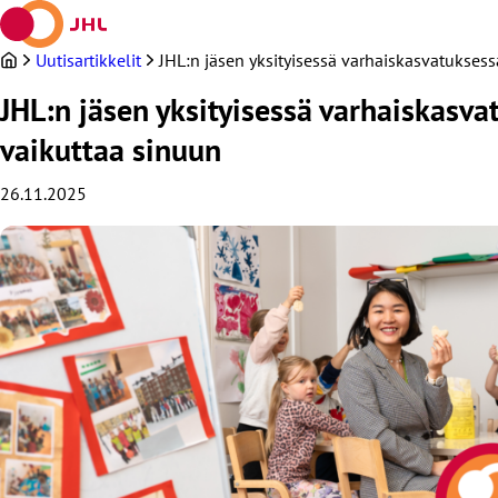
Siirry
sisältöön
Uutisartikkelit
JHL:n jäsen yksityisessä varhaiskasvatukse
JHL:n jäsen yksityisessä varhaiskas
vaikuttaa sinuun
26.11.2025