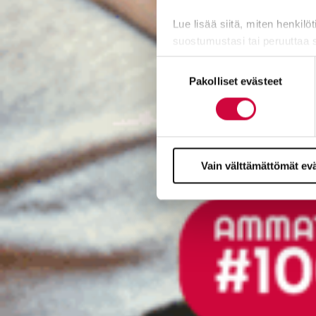
Lue lisää siitä, miten henkilö
suostumustasi tai peruuttaa 
Suostumuksen
Evästeistä osa on välttämättö
Pakolliset evästeet
valinta
markkinointitarkoituksiin.
Vain välttämättömät ev