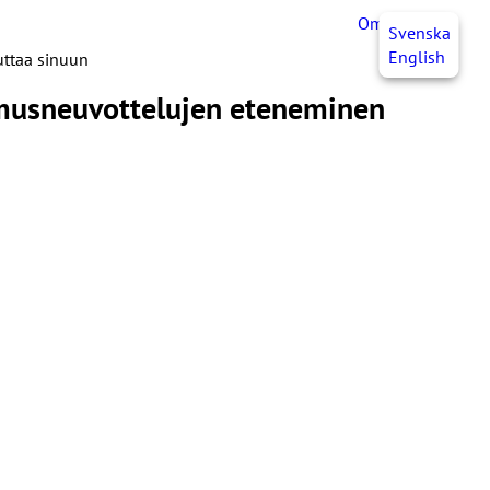
OmaJHL
FI
Svenska
English
uttaa sinuun
pimusneuvottelujen eteneminen