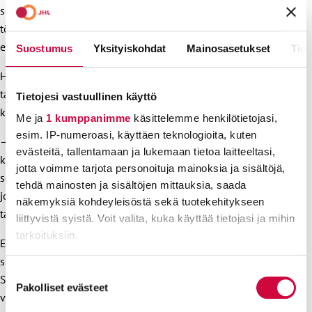
suomalaisia työmarkkinoita. Nyt olisi tärkeää saada ihmisille
töitä, hyvinvointia ja toimeentuloa, ei kaivaa poteroita
entistä syvemmällä, Ekström tiivistää.
Suostumus
Yksityiskohdat
Mainosasetukset
Tiet
Hallituksella olisi tarjolla myös keinoja, joilla Suomen
taloutta saataisiin kestäville raiteille ilman, että vähätuloiset
Tietojesi vastuullinen käyttö
kärsivät ja palvelut leikataan torsoiksi.
Me ja
1 kumppanimme
käsittelemme henkilötietojasi,
esim. IP-numeroasi, käyttäen teknologioita, kuten
– Hallitus on saanut joukon ideoita niin kutsutusta Murron
evästeitä, tallentamaan ja lukemaan tietoa laitteeltasi,
kasvutyöryhmästä. Koulutus- ja osaamistason nostaminen
jotta voimme tarjota personoituja mainoksia ja sisältöjä,
sekä tutkimukseen satsaaminen ovat esimerkkejä keinoista,
tehdä mainosten ja sisältöjen mittauksia, saada
joilla Suomessa voidaan tehdä pitkäjänteistä ja järkevää
näkemyksiä kohdeyleisöstä sekä tuotekehitykseen
talouspolitiikkaa.
liittyvistä syistä. Voit valita, kuka käyttää tietojasi ja mihin
tarkoituksiin.
Ekström nostaa erikseen esiin hyvinvointialueiden tilanteen,
sillä sote-palvelut ovat paitsi välttämättömiä kaikkien
Lue lisää siitä, miten henkilötietojasi käsitellään ja miten
Suostumuksen
Suomessa asuvien hyvinvoinnille, myös tuntuva menoerä
voit määrittää asetuksesi
tiedot-osiossa
. Voit muuttaa
Pakolliset evästeet
valinta
valtion budjetissa.
suostumustasi tai peruuttaa sen milloin vain