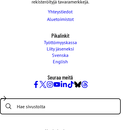
rekisteröityjä tavaramerkkejä.
Yhteystiedot
Aluetoimistot
Pikalinkit
Työttömyyskassa
Liity jäseneksi
Svenska
English
Seuraa meitä
Facebook
X
Instagram
YouTube
LinkedIn
TikTok
Bluesky
Threads
/
Search:
Twitter