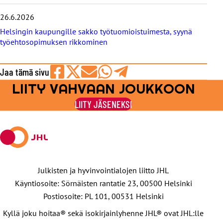
26.6.2026
Helsingin kaupungille sakko työtuomioistuimesta, syynä
työehtosopimuksen rikkominen
Jaa tämä sivu
LIITY VAHVAAN JOUKKOON
Jaa
Jaa
Jaa
Jaa
Jaa
Facebookissa
viestipalvelu
sähköpostilla
WhatsAppilla
Telegramilla
LIITY JÄSENEKSI
X:ssä
Julkisten ja hyvinvointialojen liitto JHL
Käyntiosoite: Sörnäisten rantatie 23, 00500 Helsinki
Postiosoite: PL 101, 00531 Helsinki
Kyllä joku hoitaa® sekä isokirjainlyhenne JHL® ovat JHL:lle