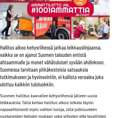
Hallitus aikoo kehysriihessä jatkaa leikkauslinjaansa,
vaikka se on ajanut Suomen talouden entistä
ahtaammalle ja monet vähätuloiset syvään ahdinkoon.
Suomessa tarvitaan pitkäkestoisia satsauksia
tutkimukseen ja hyvinvointiin, ei kallista veroalea joka
ulottuu kaikkiin tuloluokkiin.
Suomen hallitus kaavailee kehysriihessä jälleen uusia
leikkauksia. Tällä kertaa hallitus aikoo leikata täysin
vapaaehtoisesti myös valtion tuloja, sillä julkisuuteen
vuotaneiden tietojen mukaan sekä yritysten että tavallisten