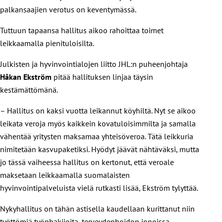
palkansaajien verotus on keventymässä.
Tuttuun tapaansa hallitus aikoo rahoittaa toimet
leikkaamalla pienituloisilta.
Julkisten ja hyvinvointialojen liitto JHL:n puheenjohtaja
Håkan Ekström
pitää hallituksen linjaa täysin
kestämättömänä.
– Hallitus on kaksi vuotta leikannut köyhiltä. Nyt se aikoo
leikata veroja myös kaikkein kovatuloisimmilta ja samalla
vähentää yritysten maksamaa yhteisöveroa. Tätä leikkuria
nimitetään kasvupaketiksi. Hyödyt jäävät nähtäväksi, mutta
jo tässä vaiheessa hallitus on kertonut, että veroale
maksetaan leikkaamalla suomalaisten
hyvinvointipalveluista vielä rutkasti lisää, Ekström tylyttää.
Nykyhallitus on tähän astisella kaudellaan kurittanut niin
työttömiä työnhakijoita, terveydenhoidon jonoissa