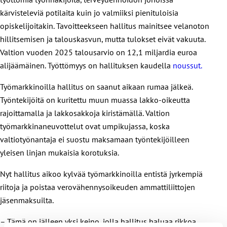
kärvisteleviä potilaita kuin jo valmiiksi pienituloisia
opiskelijoitakin. Tavoitteekseen hallitus mainitsee velanoton
hillitsemisen ja talouskasvun, mutta tulokset eivät vakuuta.
Valtion vuoden 2025 talousarvio on 12,1 miljardia euroa
alijäämäinen. Työttömyys on hallituksen kaudella
noussut.
Työmarkkinoilla hallitus on saanut aikaan rumaa jälkeä.
Työntekijöitä on kuritettu muun muassa lakko-oikeutta
rajoittamalla ja lakkosakkoja kiristämällä. Valtion
työmarkkinaneuvottelut ovat umpikujassa, koska
valtiotyönantaja ei suostu maksamaan työntekijöilleen
yleisen linjan mukaisia korotuksia.
Nyt hallitus aikoo kylvää työmarkkinoilla entistä jyrkempiä
riitoja ja poistaa verovähennysoikeuden ammattiliittojen
jäsenmaksuilta.
– Tämä on jälleen yksi keino, jolla hallitus haluaa rikkoa