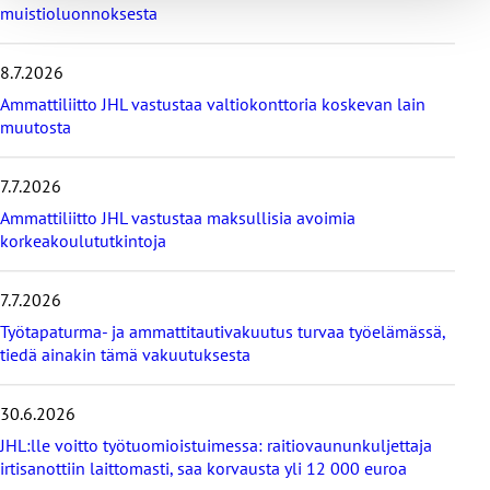
muistioluonnoksesta
i
m
e
8.7.2026
i
s
Ammattiliitto JHL vastustaa valtiokonttoria koskevan lain
i
muutosta
m
m
7.7.2026
ä
t
Ammattiliitto JHL vastustaa maksullisia avoimia
u
korkeakoulututkintoja
u
t
i
7.7.2026
s
Työtapaturma- ja ammattitautivakuutus turvaa työelämässä,
e
tiedä ainakin tämä vakuutuksesta
t
30.6.2026
JHL:lle voitto työtuomioistuimessa: raitiovaununkuljettaja
irtisanottiin laittomasti, saa korvausta yli 12 000 euroa