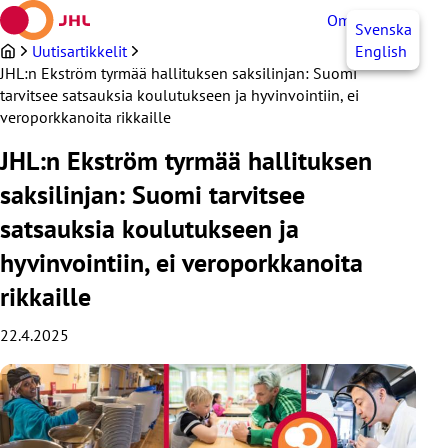
Siirry
OmaJHL
FI
Svenska
sisältöön
Uutisartikkelit
English
JHL:n Ekström tyrmää hallituksen saksilinjan: Suomi
tarvitsee satsauksia koulutukseen ja hyvinvointiin, ei
veroporkkanoita rikkaille
JHL:n Ekström tyrmää hallituksen
saksilinjan: Suomi tarvitsee
satsauksia koulutukseen ja
hyvinvointiin, ei veroporkkanoita
rikkaille
22.4.2025