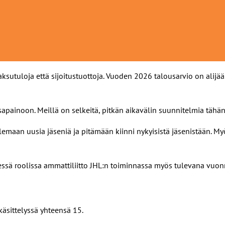
ksutuloja että sijoitustuottoja. Vuoden 2026 talousarvio on ali
apainoon. Meillä on selkeitä, pitkän aikavälin suunnitelmia tähän
elemaan uusia jäseniä ja pitämään kiinni nykyisistä jäsenistään. M
essä roolissa ammattiliitto JHL:n toiminnassa myös tulevana vuon
 käsittelyssä yhteensä 15.