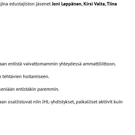
ajina edustajiston jäsenet
Joni Leppänen, Kirsi Valta, Tiina
maan entistä vaivattomammin yhteydessä ammattiliittoon.
n tehtävien hoitamiseen.
äseniään entistäkin paremmin.
osallistuvat niin JHL-yhdistykset, paikalliset aktiivit kuin