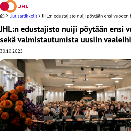
Siirry
sisältöön
Uutisartikkelit
JHL:n edustajisto nuiji pöytään ensi vuoden
JHL:n edustajisto nuiji pöytään ensi
sekä valmistautumista uusiin vaaleih
30.10.2025