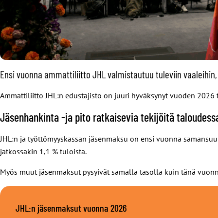
Ensi vuonna ammattiliitto JHL valmistautuu tuleviin vaaleihin
Ammattiliitto JHL:n edustajisto on juuri hyväksynyt vuoden 2026 
Jäsenhankinta -ja pito ratkaisevia tekijöitä taloudess
JHL:n ja työttömyyskassan jäsenmaksu on ensi vuonna samansuur
jatkossakin 1,1 % tuloista.
Myös muut jäsenmaksut pysyivät samalla tasolla kuin tänä vuonn
JHL:n jäsenmaksut vuonna 2026