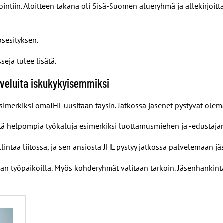
ointiin. Aloitteen takana oli Sisä-Suomen alueryhmä ja allekirjoitt
sesityksen.
eja tulee lisätä.
lveluita iskukykyisemmiksi
simerkiksi omaJHL uusitaan täysin. Jatkossa jäsenet pystyvät ole
istä helpompia työkaluja esimerkiksi luottamusmiehen ja -edustaja
lintaa liitossa, ja sen ansiosta JHL pystyy jatkossa palvelemaan j
työpaikoilla. Myös kohderyhmät valitaan tarkoin. Jäsenhankintaan 