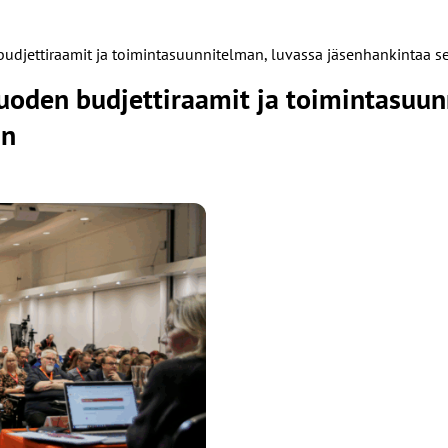
 budjettiraamit ja toimintasuunnitelman, luvassa jäsenhankintaa s
 vuoden budjettiraamit ja toimintasuu
in