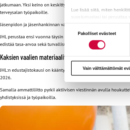
jatkumaan. Yksi keino on keskittyä työpaikkakäynneissä kohteisiin
Lue lisää siitä, miten henkilö
terveysalan työpaikoille.
suostumustasi tai peruuttaa 
Jäsenpidon ja jäsenhankinnan vahvistamiseksi JHL petraa alueel
Suostumuksen
Evästeistä osa on välttämättö
Pakolliset evästeet
valinta
JHL perustaa ensi vuonna täysin uuden verkoston liiton jäsenille,
markkinointitarkoituksiin.
edistää tasa-arvoa sekä turvallisuutta työelämässä.
Kaksien vaalien materiaalit hiotaan kuntoon
Vain välttämättömät ev
JHL:n edustajistokausi on kääntymässä kohti loppuaan, ja seuraav
2026.
Samalla ammattiliitto pyrkii aktiivisen viestinnän avulla houkutt
yhdistyksissä ja työpaikoilla.