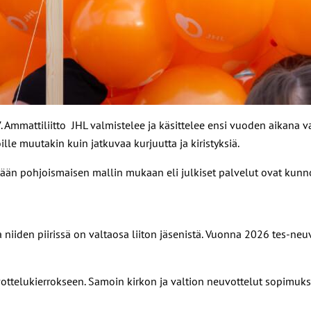
mattiliitto JHL valmistelee ja käsittelee ensi vuoden aikana vaa
lle muutakin kuin jatkuvaa kurjuutta ja kiristyksiä.
ään pohjoismaisen mallin mukaan eli julkiset palvelut ovat kunnos
niiden piirissä on valtaosa liiton jäsenistä. Vuonna 2026 tes-neu
ttelukierrokseen. Samoin kirkon ja valtion neuvottelut sopimukset