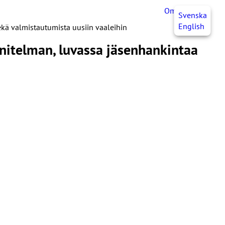
OmaJHL
FI
Svenska
English
ekä valmistautumista uusiin vaaleihin
nnitelman, luvassa jäsenhankintaa