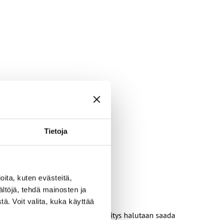
Tietoja
ita, kuten evästeitä,
ältöjä, tehdä mainosten ja
ä. Voit valita, kuka käyttää
lvästi viime vuosina, ja hyvä kehitys halutaan saada