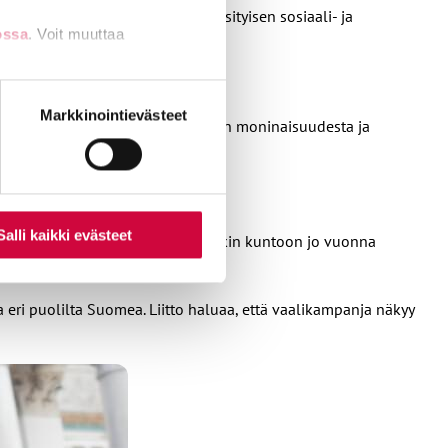
 tekemään käyntejä varsinkin yksityisen sosiaali- ja
ossa
. Voit muuttaa
n kielikoulutuksia.
nti- tai
Markkinointievästeet
n tarkoitus lisätä tietoa sukupuolen moninaisuudesta ja
Salli kaikki evästeet
it ja muut vaalijärjestelyt kuitenkin kuntoon jo vuonna
 eri puolilta Suomea. Liitto haluaa, että vaalikampanja näkyy