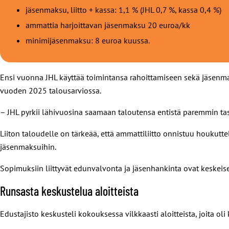
jäsenmaksu, liitto + kassa: 1,1 % (JHL 0,7 %, kassa 0,4 %)
ammattia harjoittavan jäsenmaksu 20 euroa/kk
minimijäsenmaksu: 8 euroa kuussa.
Ensi vuonna JHL käyttää toimintansa rahoittamiseen sekä jäsenma
vuoden 2025 talousarviossa.
– JHL pyrkii lähivuosina saamaan taloutensa entistä paremmin tas
Liiton taloudelle on tärkeää, että ammattiliitto onnistuu houkutt
jäsenmaksuihin.
Sopimuksiin liittyvät edunvalvonta ja jäsenhankinta ovat keskeis
Runsasta keskustelua aloitteista
Edustajisto keskusteli kokouksessa vilkkaasti aloitteista, joita oli