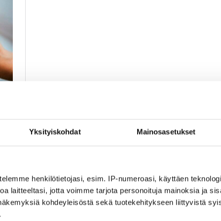
Yksityiskohdat
Mainosasetukset
telemme henkilötietojasi, esim. IP-numeroasi, käyttäen teknologio
a laitteeltasi, jotta voimme tarjota personoituja mainoksia ja sis
näkemyksiä kohdeyleisöstä sekä tuotekehitykseen liittyvistä syist
.
ajäseniin. Vieraskielisten jäsenten määrä liitossa on kasvanut se