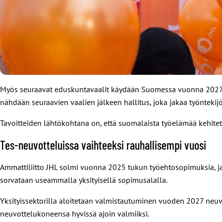
Myös seuraavat eduskuntavaalit käydään Suomessa vuonna 2027. Am
nähdään seuraavien vaalien jälkeen hallitus, joka jakaa työntekijöi
Tavoitteiden lähtökohtana on, että suomalaista työelämää kehitet
Tes-neuvotteluissa vaihteeksi rauhallisempi vuosi
Ammattiliitto JHL solmi vuonna 2025 tukun työehtosopimuksia, ja 
sorvataan useammalla yksityisellä sopimusalalla.
Yksityissektorilla aloitetaan valmistautuminen vuoden 2027 neuvo
neuvottelukoneensa hyvissä ajoin valmiiksi.