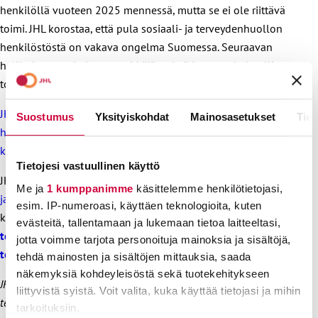
henkilöllä vuoteen 2025 mennessä, mutta se ei ole riittävä
toimi. JHL korostaa, että pula sosiaali- ja terveydenhuollon
henkilöstöstä on vakava ongelma Suomessa. Seuraavan
hallituksen on jatkettava pitkäjänteistä ja suunnitelmallista
toimintaa sote-alojen työvoimapulan ratkaisemiseksi.
JHL:n lausunto hallituksen esitykseen siirtää
Suostumus
Yksityiskohdat
Mainosasetukset
Tiet
hoivahenkilöstön vähimmäismitoituksen voimaantuloa
kahdeksalla kuukaudella
Tietojesi vastuullinen käyttö
JHL on antanut
lausuntonsa samasta asiasta myös sosiaali-
Me ja
1 kumppanimme
käsittelemme henkilötietojasi,
ja terveysvaliokunnalle
. Lausunnossa kerrotaan, että JHL on
esim. IP-numeroasi, käyttäen teknologioita, kuten
koonnut asiantuntijoidensa
näkemyksiä sosiaali- ja
evästeitä, tallentamaan ja lukemaan tietoa laitteeltasi,
terveydenhuollon henkilöstöpulan ratkaisemiseksi
sekä
jotta voimme tarjota personoituja mainoksia ja sisältöjä,
tehnyt siitä tiivistelmän
.
tehdä mainosten ja sisältöjen mittauksia, saada
näkemyksiä kohdeyleisöstä sekä tuotekehitykseen
JHL:n joulukuussa 2022 antama lausunto sosiaali- ja
liittyvistä syistä. Voit valita, kuka käyttää tietojasi ja mihin
terveysvaliokunnalle on liitetty uutiseen 2.1.2023.
tarkoituksiin.