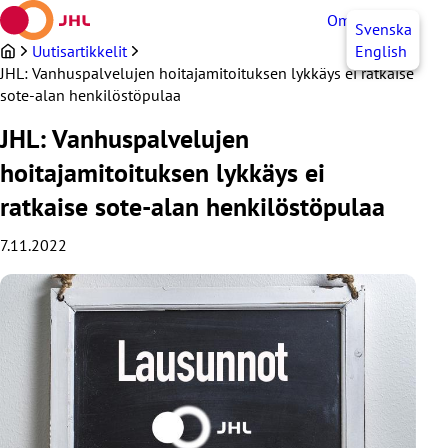
Siirry
OmaJHL
FI
Svenska
sisältöön
Uutisartikkelit
English
JHL: Vanhuspalvelujen hoitajamitoituksen lykkäys ei ratkaise
sote-alan henkilöstöpulaa
JHL: Vanhuspalvelujen
hoitajamitoituksen lykkäys ei
ratkaise sote-alan henkilöstöpulaa
7.11.2022