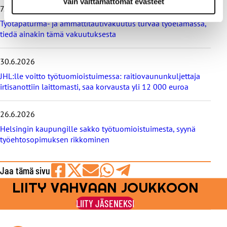
Vain välttämättömät evästeet
i
7.7.2026
s
Työtapaturma- ja ammattitautivakuutus turvaa työelämässä,
e
tiedä ainakin tämä vakuutuksesta
t
30.6.2026
JHL:lle voitto työtuomioistuimessa: raitiovaununkuljettaja
irtisanottiin laittomasti, saa korvausta yli 12 000 euroa
26.6.2026
Helsingin kaupungille sakko työtuomioistuimesta, syynä
työehtosopimuksen rikkominen
Jaa tämä sivu
LIITY VAHVAAN JOUKKOON
Jaa
Jaa
Jaa
Jaa
Jaa
Facebookissa
viestipalvelu
sähköpostilla
WhatsAppilla
Telegramilla
LIITY JÄSENEKSI
X:ssä