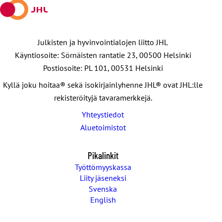
Julkisten ja hyvinvointialojen liitto JHL
Käyntiosoite: Sörnäisten rantatie 23, 00500 Helsinki
Postiosoite: PL 101, 00531 Helsinki
Kyllä joku hoitaa® sekä isokirjainlyhenne JHL® ovat JHL:lle
rekisteröityjä tavaramerkkejä.
Yhteystiedot
Aluetoimistot
Pikalinkit
Työttömyyskassa
Liity jäseneksi
Svenska
English