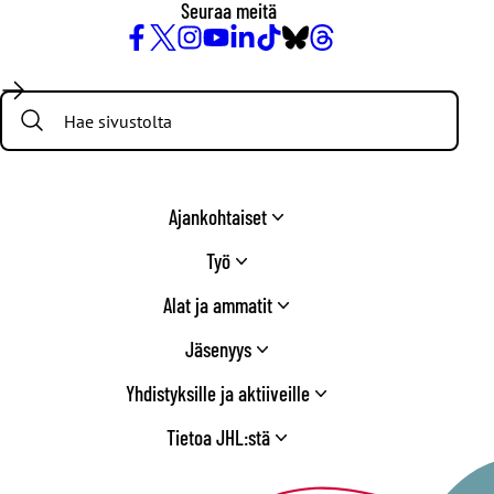
Seuraa meitä
Facebook
X
Instagram
YouTube
LinkedIn
TikTok
Bluesky
Threads
/
Search:
Twitter
Ajankohtaiset
Työ
Alat ja ammatit
Jäsenyys
Yhdistyksille ja aktiiveille
Tietoa JHL:stä