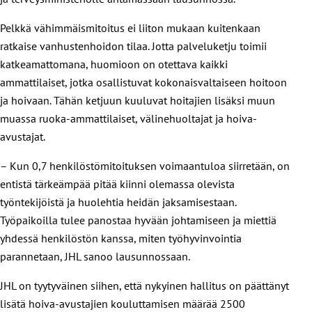
Pelkkä vähimmäismitoitus ei liiton mukaan kuitenkaan
ratkaise vanhustenhoidon tilaa. Jotta palveluketju toimii
katkeamattomana, huomioon on otettava kaikki
ammattilaiset, jotka osallistuvat kokonaisvaltaiseen hoitoon
ja hoivaan. Tähän ketjuun kuuluvat hoitajien lisäksi muun
muassa ruoka-ammattilaiset, välinehuoltajat ja hoiva-
avustajat.
– Kun 0,7 henkilöstömitoituksen voimaantuloa siirretään, on
entistä tärkeämpää pitää kiinni olemassa olevista
työntekijöistä ja huolehtia heidän jaksamisestaan.
Työpaikoilla tulee panostaa hyvään johtamiseen ja miettiä
yhdessä henkilöstön kanssa, miten työhyvinvointia
parannetaan, JHL sanoo lausunnossaan.
JHL on tyytyväinen siihen, että nykyinen hallitus on päättänyt
lisätä hoiva-avustajien kouluttamisen määrää 2500