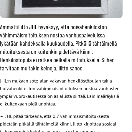
Ammattiliitto JHL hyväksyy, että hoivahenkilöstön
vähimmäismitoituksen nostoa vanhuspalveluissa
lykätään kahdeksalla kuukaudella. Pitkällä tähtäimellä
mitoituksesta on kuitenkin pidettävä kiinni.
Henkilöstöpula ei ratkea pelkällä mitoituksella. Siihen
tarvitaan muitakin keinoja, liitto sanoo.
JHL:n mukaan sote-alan vakavan henkilöstöpulan takia
hoivahenkilöstön vähimmäismitoituksen nostoa vanhusten
ympärivuorokautisessa on asiallista siirtää. Lain määräyksiä
ei kuitenkaan pidä unohtaa.
– JHL pitää tärkeänä, että 0,7 vähimmäismitoituksesta
pidetään pitkällä tähtäimellä kiinni, liitto kirjoittaa sosiaali-
ja terveysministeriölle antamassaan lausunnossa.