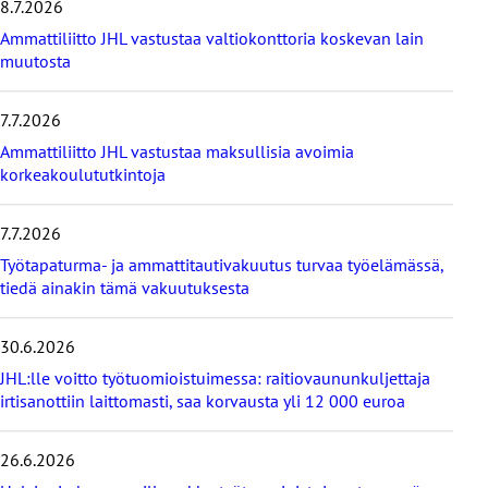
8.7.2026
i
s
Ammattiliitto JHL vastustaa valtiokonttoria koskevan lain
i
muutosta
m
m
7.7.2026
ä
t
Ammattiliitto JHL vastustaa maksullisia avoimia
u
korkeakoulututkintoja
u
t
i
7.7.2026
s
Työtapaturma- ja ammattitautivakuutus turvaa työelämässä,
e
tiedä ainakin tämä vakuutuksesta
t
30.6.2026
JHL:lle voitto työtuomioistuimessa: raitiovaununkuljettaja
irtisanottiin laittomasti, saa korvausta yli 12 000 euroa
26.6.2026