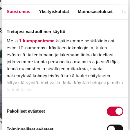
Lisätietoja:
Puheenjohtaja Håkan Ekström, JHL, 040 828 2865
Suostumus
Yksityiskohdat
Mainosasetukset
Tiet
Sinua voisi kiinnostaa myös
Tietojesi vastuullinen käyttö
Me ja
1 kumppanimme
käsittelemme henkilötietojasi,
esim. IP-numeroasi, käyttäen teknologioita, kuten
evästeitä, tallentamaan ja lukemaan tietoa laitteeltasi,
jotta voimme tarjota personoituja mainoksia ja sisältöjä,
tehdä mainosten ja sisältöjen mittauksia, saada
näkemyksiä kohdeyleisöstä sekä tuotekehitykseen
liittyvistä syistä. Voit valita, kuka käyttää tietojasi ja mihin
tarkoituksiin.
Lue lisää siitä, miten henkilötietojasi käsitellään ja miten
Suostumuksen
voit määrittää asetuksesi
tiedot-osiossa
. Voit muuttaa
Pakolliset evästeet
valinta
suostumustasi tai peruuttaa sen milloin vain
21.5.2025
Uutiset
evästeilmoituksessa.
Toiminnalliset evästeet