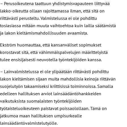
– Perusoikeutena taattuun yhdistymisvapauteen liittyvää
lakko-oikeutta ollaan rajoittamassa ilman, että sitä on
riittävästi perusteltu. Valmistelussa ei ole pohdittu
tosiasiassa mitään muuta vaihtoehtoa kuin lailla säätämistä
ja lakon kieltämismahdollisuuden avaamista.
Ekström huomauttaa, että kansanväliset sopimukset
korostavat sitä, että vähimmäispalvelujen määrittelyistä
tulee ensisijaisesti neuvotella työntekijöiden kanssa.
– Lainvalmistelussa ei ole ylipäätään riittävästi pohdittu
lakon kieltämisen sijaan muita mahdollisia keinoja riittävän
suojelutyön takaamiseksi kriittisissä toiminnoissa. Samalla
edelleen hallituksen arviot lainsäädäntöhankkeiden
vaikutuksista suomalaisten työntekijöiden
työtaisteluoikeuteen paistavat poissaolollaan. Tämä on
jatkumoa maan hallituksen umpisurkealle
lainsäädäntövalmistelutyölle.