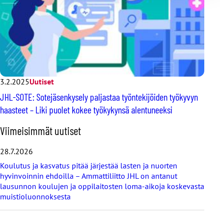
3.2.2025
Uutiset
JHL-SOTE: Sotejäsenkysely paljastaa työntekijöiden työkyvyn
haasteet – Liki puolet kokee työkykynsä alentuneeksi
O
Viimeisimmät uutiset
h
i
28.7.2026
t
Koulutus ja kasvatus pitää järjestää lasten ja nuorten
a
hyvinvoinnin ehdoilla – Ammattiliitto JHL on antanut
v
lausunnon koulujen ja oppilaitosten loma-aikoja koskevasta
i
muistioluonnoksesta
i
m
e