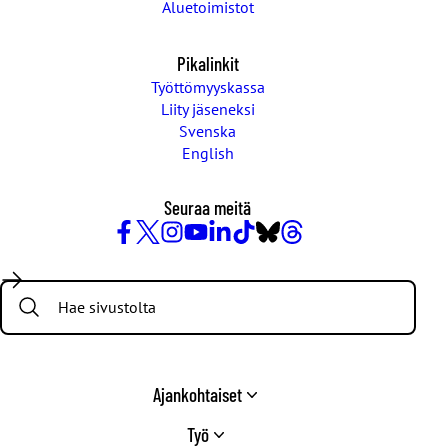
Aluetoimistot
Pikalinkit
Työttömyyskassa
Liity jäseneksi
Svenska
English
Seuraa meitä
Facebook
X
Instagram
YouTube
LinkedIn
TikTok
Bluesky
Threads
/
Search:
Twitter
Ajankohtaiset
Työ