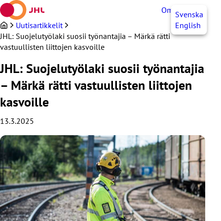
Siirry
OmaJHL
FI
Svenska
sisältöön
Uutisartikkelit
English
JHL: Suojelutyölaki suosii työnantajia – Märkä rätti
vastuullisten liittojen kasvoille
JHL: Suojelutyölaki suosii työnantajia
– Märkä rätti vastuullisten liittojen
kasvoille
13.3.2025