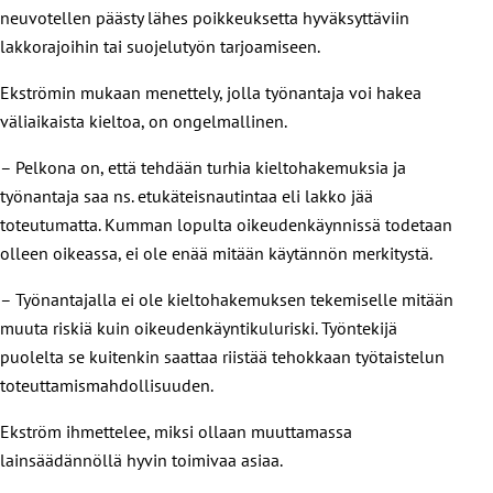
neuvotellen päästy lähes poikkeuksetta hyväksyttäviin
lakkorajoihin tai suojelutyön tarjoamiseen.
Ekströmin mukaan menettely, jolla työnantaja voi hakea
väliaikaista kieltoa, on ongelmallinen.
– Pelkona on, että tehdään turhia kieltohakemuksia ja
työnantaja saa ns. etukäteisnautintaa eli lakko jää
toteutumatta. Kumman lopulta oikeudenkäynnissä todetaan
olleen oikeassa, ei ole enää mitään käytännön merkitystä.
– Työnantajalla ei ole kieltohakemuksen tekemiselle mitään
muuta riskiä kuin oikeudenkäyntikuluriski. Työntekijä
puolelta se kuitenkin saattaa riistää tehokkaan työtaistelun
toteuttamismahdollisuuden.
Ekström ihmettelee, miksi ollaan muuttamassa
lainsäädännöllä hyvin toimivaa asiaa.