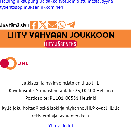
Helsingin kaupungille sakko työtuomioistuimesta, syynä
työehtosopimuksen rikkominen
Jaa tämä sivu
LIITY VAHVAAN JOUKKOON
Jaa
Jaa
Jaa
Jaa
Jaa
Facebookissa
viestipalvelu
sähköpostilla
WhatsAppilla
Telegramilla
LIITY JÄSENEKSI
X:ssä
Julkisten ja hyvinvointialojen liitto JHL
Käyntiosoite: Sörnäisten rantatie 23, 00500 Helsinki
Postiosoite: PL 101, 00531 Helsinki
Kyllä joku hoitaa® sekä isokirjainlyhenne JHL® ovat JHL:lle
rekisteröityjä tavaramerkkejä.
Yhteystiedot