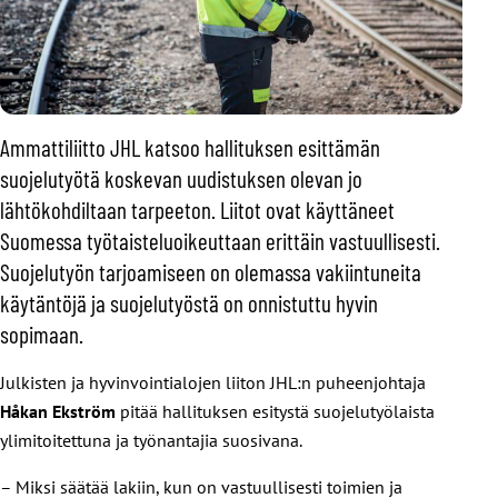
Ammattiliitto JHL katsoo hallituksen esittämän
suojelutyötä koskevan uudistuksen olevan jo
lähtökohdiltaan tarpeeton. Liitot ovat käyttäneet
Suomessa työtaisteluoikeuttaan erittäin vastuullisesti.
Suojelutyön tarjoamiseen on olemassa vakiintuneita
käytäntöjä ja suojelutyöstä on onnistuttu hyvin
sopimaan.
Julkisten ja hyvinvointialojen liiton JHL:n puheenjohtaja
Håkan Ekström
pitää hallituksen esitystä suojelutyölaista
ylimitoitettuna ja työnantajia suosivana.
– Miksi säätää lakiin, kun on vastuullisesti toimien ja