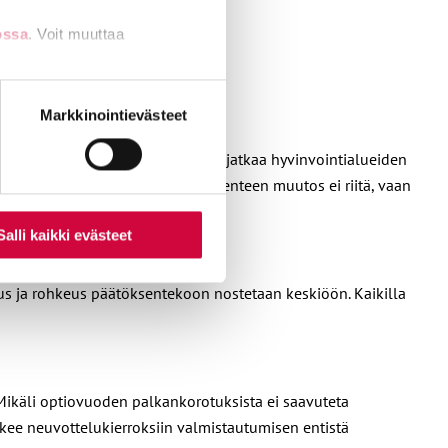
ossa
. Voit muuttaa
nti- tai
Markkinointievästeet
en palveluista siirtyy niille. JHL jatkaa hyvinvointialueiden
rmistetaan. Pelkkä yhdistysrakenteen muutos ei riitä, vaan
Salli kaikki evästeet
us ja rohkeus päätöksentekoon nostetaan keskiöön. Kaikilla
Mikäli optiovuoden palkankorotuksista ei saavuteta
ee neuvottelukierroksiin valmistautumisen entistä