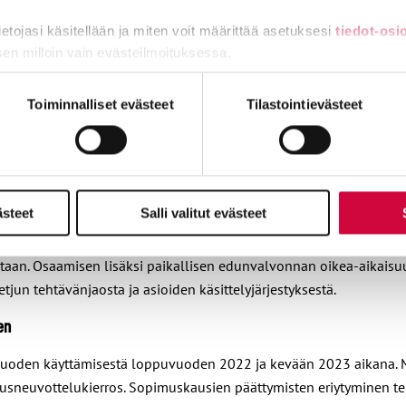
 vuosina kohdennetaan.
tietojasi käsitellään ja miten voit määrittää asetuksesi
tiedot-osi
sen milloin vain evästeilmoituksessa.
miä, osa sivuston toimintaa parantavia, ja osaa käytetään tilastoi
Toiminnalliset evästeet
Tilastointievästeet
 ja järjestämisvastuu sosiaali- ja terveystoimen sekä pelastustoim
yös kuntien edunvalvontarakenteiden toimintakyvyn säilyminen va
t myös toimintaansa uutta toimintaympäristöä vastaavaksi.
ästeet
Salli valitut evästeet
ntaan. Osaamisen lisäksi paikallisen edunvalvonnan oikea-aikaisu
jun tehtävänjaosta ja asioiden käsittelyjärjestyksestä.
en
iovuoden käyttämisestä loppuvuoden 2022 ja kevään 2023 aikana. 
sneuvottelukierros. Sopimuskausien päättymisten eriytyminen tek