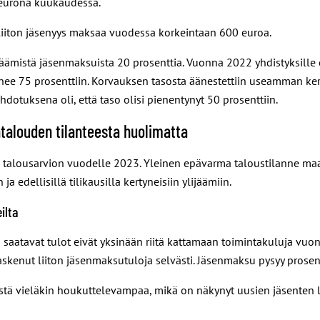
 eurona kuukaudessa.
iiton jäsenyys maksaa vuodessa korkeintaan 600 euroa.
äämistä jäsenmaksuista 20 prosenttia. Vuonna 2022 yhdistyksille
e 75 prosenttiin. Korvauksen tasosta äänestettiin useamman kerran
dotuksena oli, että taso olisi pienentynyt 50 prosenttiin.
talouden tilanteesta huolimatta
n talousarvion vuodelle 2023. Yleinen epävarma taloustilanne maa
 edellisillä tilikausilla kertyneisiin ylijäämiin.
ilta
tä saatavat tulot eivät yksinään riitä kattamaan toimintakuluja 
laskenut liiton jäsenmaksutuloja selvästi. Jäsenmaksu pysyy prose
stä vieläkin houkuttelevampaa, mikä on näkynyt uusien jäsenten li