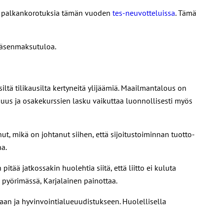
en palkankorotuksia tämän vuoden
tes-neuvotteluissa
. Tämä
jäsenmaksutuloa.
ltä tilikausilta kertyneitä ylijäämiä. Maailmantalous on
muus ja osakekurssien lasku vaikuttaa luonnollisesti myös
t, mikä on johtanut siihen, että sijoitustoiminnan tuotto-
a.
tää jatkossakin huolehtia siitä, että liitto ei kuluta
a pyörimässä, Karjalainen painottaa.
an ja hyvinvointialueuudistukseen. Huolellisella