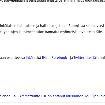
pystyy palvelemaan jäsenistöään entistä paremmin myös digitaalises
kälaisen hallituksen ja hallitusohjelman Suomi saa seuraaviksi vu
 työolojen ja toimeentulon kannalta myönteisiä tavoitteita. Sik
maan osoitteessa
jhl.fi
sekä
JHL:n Facebook
– ja
Twitter-tileillä
tunni
nin ehdoilla – Ammattiliitto JHL on antanut lausunnon koulujen j