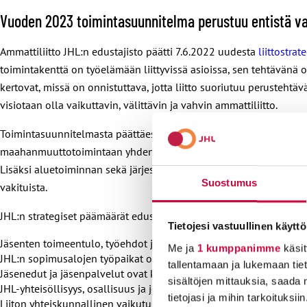
Vuoden 2023 toimintasuunnitelma perustuu entistä va
Ammattiliitto JHL:n edustajisto päätti 7.6.2022 uudesta
liittostrat
toimintakenttä on työelämään liittyvissä asioissa, sen tehtävänä 
kertovat, missä on onnistuttava, jotta liitto suoriutuu perusteh
visiotaan olla vaikuttavin, välittävin ja vahvin ammattiliitto.
Toimintasuunnitelmasta päättäessään edustajisto äänesti maahanmuu
maahanmuuttotoimintaan yhden projektityöntekijän sijasta. Äänin 
Lisäksi aluetoiminnan sekä järjestötoiminnan asiantuntijoiden järjes
Suostumus
vakituista.
JHL:n strategiset päämäärät edustajistokaudella 2022–2027 ovat
Tietojesi vastuullinen käyttö
Jäsenten toimeentulo, työehdot ja työmarkkina-asema parantuvat
Me ja
1 kumppanimme
käsit
JHL:n sopimusalojen työpaikat ovat järjestäytyneet, yhdistykset ova
tallentamaan ja lukemaan tieto
Jäsenedut ja jäsenpalvelut ovat kilpailukykyisiä.
sisältöjen mittauksia, saada 
JHL-yhteisöllisyys, osallisuus ja joukkovoima vahvistuvat.
tietojasi ja mihin tarkoituksiin
Liiton yhteiskunnallinen vaikutusvalta kasvaa.