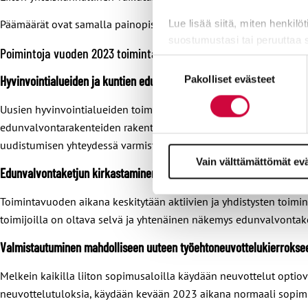
Päämäärät ovat samalla painopisteitä, joihin toimintaa kuluvina
Lue lisää siitä, miten henkilö
suostumustasi tai peruuttaa 
Poimintoja vuoden 2023 toimintasuunnitelmasta
Suostumuksen
Evästeistä osa on välttämättö
Hyvinvointialueiden ja kuntien edunvalvontarakenteet kuntoon
Pakolliset evästeet
valinta
markkinointitarkoituksiin.
Uusien hyvinvointialueiden toiminta käynnistyy vuoden 2023 alusta,
edunvalvontarakenteiden rakentamista ja aseman vahvistamista. M
uudistumisen yhteydessä varmistetaan, että yhdistykset muuttava
Vain välttämättömät ev
Edunvalvontaketjun kirkastaminen ja tehtäväjaon selkeyttäminen
Toimintavuoden aikana keskitytään aktiivien ja yhdistysten toimi
toimijoilla on oltava selvä ja yhtenäinen näkemys edunvalvontaket
Valmistautuminen mahdolliseen uuteen työehtoneuvottelukierrokse
Melkein kaikilla liiton sopimusaloilla käydään neuvottelut opt
neuvottelutuloksia, käydään kevään 2023 aikana normaali sopimu