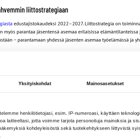
hvemmin liittostrategiaan
egiasta
edustajistokaudeksi 2022–2027. Liittostrategia on toiminna
on myös parantaa jäsentensä asemaa erilaisissa elämäntilanteissa 
tävästään − parantamaan yhdessä jäsenten asemaa työelämässä ja y
tto- ja järjestötoiminnasta. Äänin 65-31 edustajisto päätti, että 
57—39 edustajisto päätti, että järjestämistyötä jatketaan kolmevu
tämisotetta vahvistetaan. Äänestyksen hävisi ehdotus, että liittoon 
Yksityiskohdat
Mainosasetukset
:
.
telemme henkilötietojasi, esim. IP-numeroasi, käyttäen teknologio
t toimivia ja niissä on osaavat aktiivit.
a laitteeltasi, jotta voimme tarjota personoituja mainoksia ja sis
näkemyksiä kohdeyleisöstä sekä tuotekehitykseen liittyvistä syist
.