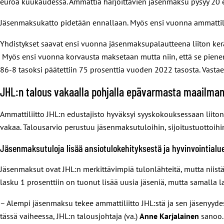
euroa kuukaudessa. Ammattia harjoittavien jäsenmaksu pysyy 20
Jäsenmaksukatto pidetään ennallaan. Myös ensi vuonna ammattil
Yhdistykset saavat ensi vuonna jäsenmaksupalautteena liiton ker
Myös ensi vuonna korvausta maksetaan mutta niin, että se pienene
86-8 tasoksi päätettiin 75 prosenttia vuoden 2022 tasosta. Vastaeh
JHL:n talous vakaalla pohjalla epävarmasta maailman
Ammattiliitto JHL:n edustajisto hyväksyi syyskokouksessaan liito
vakaa. Talousarvio perustuu jäsenmaksutuloihin, sijoitustuottoihin ja
Jäsenmaksutuloja lisää ansiotulokehityksestä ja hyvinvointialue
Jäsenmaksut ovat JHL:n merkittävimpiä tulonlähteitä, mutta niis
lasku 1 prosenttiin on tuonut lisää uusia jäseniä, mutta samalla 
– Alempi jäsenmaksu tekee ammattiliitto JHL:stä ja sen jäsenyyde
tässä vaiheessa, JHL:n talousjohtaja (va.)
Anne Karjalainen
sanoo.