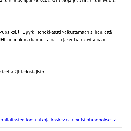
sa toimintaympäristössä. Jäsentietojärjestelmän toimivuutta
osiksi. JHL pyrkii tehokkaasti vaikuttamaan siihen, että
si JHL on mukana kannustamassa jäseniään käyttämään
steella #jhledustajisto
a oppilaitosten loma-aikoja koskevasta muistioluonnoksesta