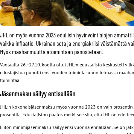
JHL on myös vuonna 2023 edullisin hyvinvointialojen ammattilii
vaikka inflaatio, Ukrainan sota ja energiakriisi väistämättä 
Myös maahanmuuttajatoimintaan panostetaan.
Vantaalla 26.−27.10. koolla ollut JHL:n edustajisto keskusteli vilk
edustajistoa puhutti ensi vuoden toimintasuunnitelmassa maahanmu
toimintaa.
Jäsenmaksu säilyy entisellään
JHL:n kokonaisjäsenmaksu myös vuonna 2023 on vain prosentin br
prosenttia. Edustajiston päätös merkitsee sitä, että JHL on edelle
Liiton minimijäsenmaksu säilyy ensi vuonna ennallaan. Se on ja