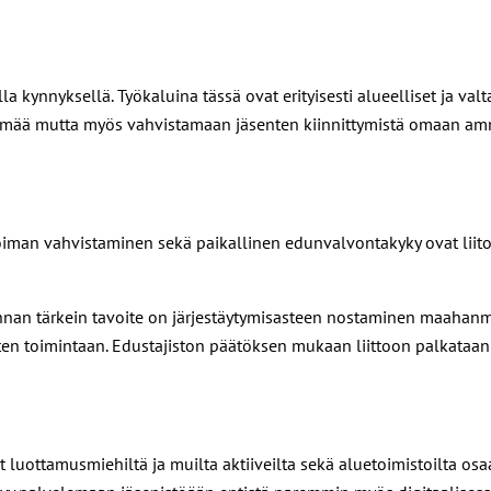
 kynnyksellä. Työkaluina tässä ovat erityisesti alueelliset ja valt
lämää mutta myös vahvistamaan jäsenten kiinnittymistä omaan amm
n voiman vahvistaminen sekä paikallinen edunvalvontakyky ovat li
nan tärkein tavoite on järjestäytymisasteen nostaminen maahanmu
ysten toimintaan. Edustajiston päätöksen mukaan liittoon palkata
vat luottamusmiehiltä ja muilta aktiiveilta sekä aluetoimistoilta