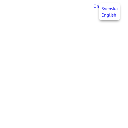
OmaJHL
FI
Svenska
English