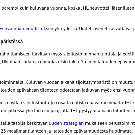
n parempi kuin kuluvana vuonna, koska JHL neuvotteli jäsenille
yvinvointialueuudistuksen
yhteydessä. Uudet jäsenet kasvattavat 
mpäristössä
hoittamiseen tarvitaan myös sijoitustoiminnan tuottoja ja edellisi
, Ukrainan sodan ja energiakriisin takia. Yleinen talouden epävar
stoiminnalla. Kuluvan vuoden aikana sijoitusympäristö on muuttunu
 Talouden epävakaan tilanteen odotetaan jatkuvan myös ensi vuonn
us näyttää sijoitustuottojen osalta entistä epävarmemmalta. JHL:n pi
to on jatkossa yhä tärkeämpää, jotta JHL pystyy pitämään taloutens
sella tasolla keskittyen
uuden strategian
mukaiseen perustoiminta
023 maailmantilanteen ja -talouden epävarmuudesta huolimatta.