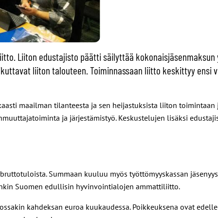
tto. Liiton edustajisto päätti säilyttää kokonaisjäsenmaksun y
vaikuttavat liiton talouteen. Toiminnassaan liitto keskittyy e
kaasti maailman tilanteesta ja sen heijastuksista liiton toimintaan 
uttajatoiminta ja järjestämistyö. Keskustelujen lisäksi edustajis
uttotuloista. Summaan kuuluu myös työttömyyskassan jäsenyys. L
enkin Suomen edullisin hyvinvointialojen ammattiliitto.
tkossakin kahdeksan euroa kuukaudessa. Poikkeuksena ovat edelle