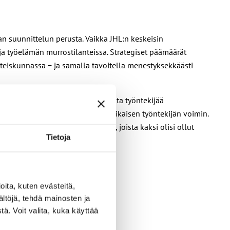
n suunnittelun perusta. Vaikka JHL:n keskeisin
ja työelämän murrostilanteissa. Strategiset päämäärät
hteiskunnassa − ja samalla tavoitella menestyksekkäästi
liittoon palkataan kaksi vakituista työntekijää
otisena projektina neljän määräaikaisen työntekijän voimin.
olisi palkattu kuusi järjestäjää, joista kaksi olisi ollut
Tietoja
ita, kuten evästeitä,
ältöjä, tehdä mainosten ja
ä. Voit valita, kuka käyttää