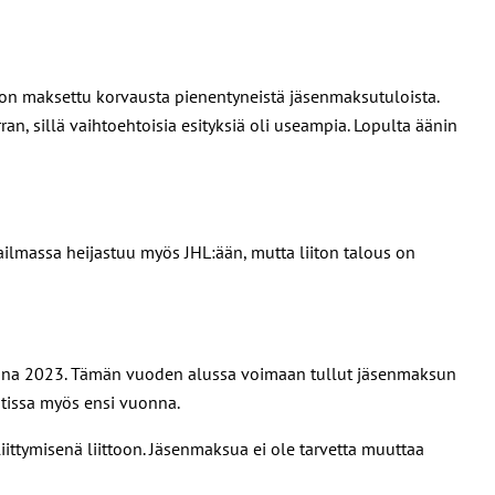
 on maksettu korvausta pienentyneistä jäsenmaksutuloista.
, sillä vaihtoehtoisia esityksiä oli useampia. Lopulta äänin
ilmassa heijastuu myös JHL:ään, mutta liiton talous on
vuonna 2023. Tämän vuoden alussa voimaan tullut jäsenmaksun
ntissa myös ensi vuonna.
ittymisenä liittoon. Jäsenmaksua ei ole tarvetta muuttaa