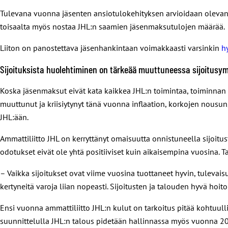
Tulevana vuonna jäsenten ansiotulokehityksen arvioidaan oleva
toisaalta myös nostaa JHL:n saamien jäsenmaksutulojen määrää.
Liiton on panostettava jäsenhankintaan voimakkaasti varsinkin
h
Sijoituksista huolehtiminen on tärkeää muuttuneessa sijoitusy
Koska jäsenmaksut eivät kata kaikkea JHL:n toimintaa, toiminnan ra
muuttunut ja kriisiytynyt tänä vuonna inflaation, korkojen nousun
JHL:ään.
Ammattiliitto JHL on kerryttänyt omaisuutta onnistuneella sijoitu
odotukset eivät ole yhtä positiiviset kuin aikaisempina vuosina.
– Vaikka sijoitukset ovat viime vuosina tuottaneet hyvin, tulevaisu
kertyneitä varoja liian nopeasti. Sijoitusten ja talouden hyvä hoi
Ensi vuonna ammattiliitto JHL:n kulut on tarkoitus pitää kohtuulli
suunnittelulla JHL:n talous pidetään hallinnassa myös vuonna 2