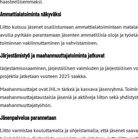
haasteellisemmaksi.
Ammattialatoiminta näkyväksi
Liitto kutsuu jäsenet osallistumaan ammattialatoimintaan matalalla
avulla pyritään parantamaan jäsenten ammatillisia oloja ja työe
toiminnan vakiinnuttaminen ja vahvistaminen.
Järjestämistyö ja maahanmuuttajatoiminta jatkuvat
Järjestämisosaaminen, järjestöllisen valmiuden ja järjestöllise
projektia jatketaan vuoteen 2025 saakka.
Maahanmuuttajat ovat JHL:n tärkeä ja kasvava jäsenryhmä. Toimin
maahanmuuttajataustaisia jäseniä ja aktiiveja liiton sekä yhdist
maahanmuuttajatyöhön.
Jäsenpalvelua parannetaan
Liitto varmistaa kouluttamalla ja ohjeistamalla, että jäsenet saa