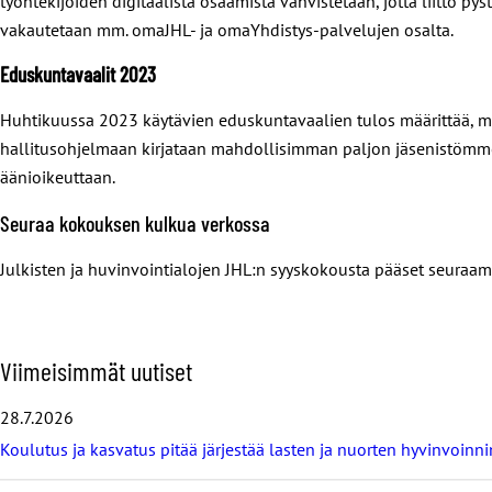
työntekijöiden digitaalista osaamista vahvistetaan, jotta liitto 
vakautetaan mm. omaJHL- ja omaYhdistys-palvelujen osalta.
Eduskuntavaalit 2023
Huhtikuussa 2023 käytävien eduskuntavaalien tulos määrittää, min
hallitusohjelmaan kirjataan mahdollisimman paljon jäsenistömme
äänioikeuttaan.
Seuraa kokouksen kulkua verkossa
Julkisten ja huvinvointialojen JHL:n syyskokousta pääset seuraa
O
Viimeisimmät uutiset
h
i
28.7.2026
t
Koulutus ja kasvatus pitää järjestää lasten ja nuorten hyvinvoin
a
v