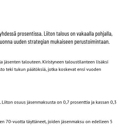
hdessä prosentissa. Liiton talous on vakaalla pohjalla,
nsi vuonna uuden strategian mukaiseen perustoimintaan.
ja jäsenten talouteen. Kiristyneen taloustilanteen lisäksi
to teki tukun päätöksiä, jotka koskevat ensi vuoden
iiton osuus jäsenmaksusta on 0,7 prosenttia ja kassan 0,3
en 70-vuotta täyttäneet, joiden jäsenmaksu on edelleen 5