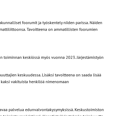
akunnalliset foorumit ja työskentely niiden parissa. Näiden
attiliittoonsa. Tavoitteena on ammatillisten foorumien
iton toiminnan keskiössä myös vuonna 2023. Järjestämistyön
uttajien keskuudessa. Lisäksi tavoitteena on saada lisää
an kaksi vakituista henkilöä nimenomaan
 osaavaa palvelua edunvalvontakysymyksissä. Keskustoimiston