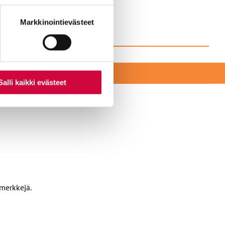
nti- tai
Markkinointievästeet
EKSI
Salli kaikki evästeet
amerkkejä.