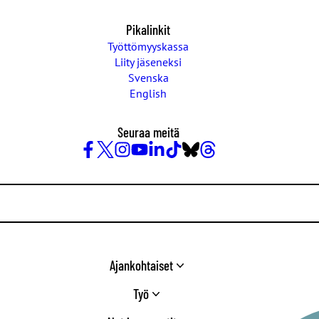
Pikalinkit
Työttömyyskassa
Liity jäseneksi
Svenska
English
Seuraa meitä
Facebook
X
Instagram
YouTube
LinkedIn
TikTok
Bluesky
Threads
/
Twitter
Ajankohtaiset
Työ