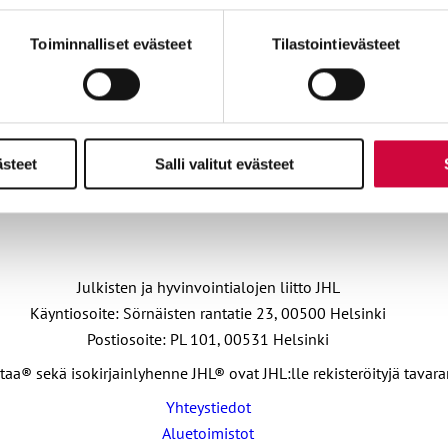
miä, osa sivuston toimintaa parantavia, ja osaa käytetään tilastoi
Toiminnalliset evästeet
Tilastointievästeet
osopimuksen rikkominen
ITY VAHVAAN JOUKKOON
LIITY JÄSEN
ästeet
Salli valitut evästeet
Julkisten ja hyvinvointialojen liitto JHL
Käyntiosoite: Sörnäisten rantatie 23, 00500 Helsinki
Postiosoite: PL 101, 00531 Helsinki
taa® sekä isokirjainlyhenne JHL® ovat JHL:lle rekisteröityjä tavar
Yhteystiedot
Aluetoimistot