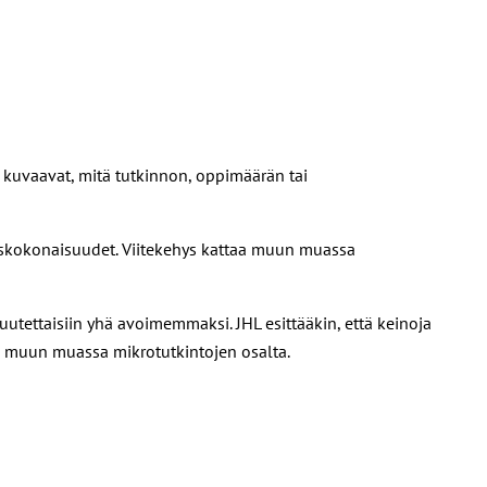
ot kuvaavat, mitä tutkinnon, oppimäärän tai
iskokonaisuudet. Viitekehys kattaa muun muassa
uutettaisiin yhä avoimemmaksi. JHL esittääkin, että keinoja
ti, muun muassa mikrotutkintojen osalta.