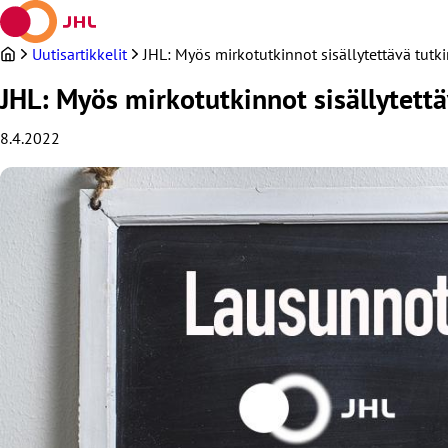
Siirry
sisältöön
Uutisartikkelit
JHL: Myös mirkotutkinnot sisällytettävä tutk
JHL: Myös mirkotutkinnot sisällytettä
8.4.2022