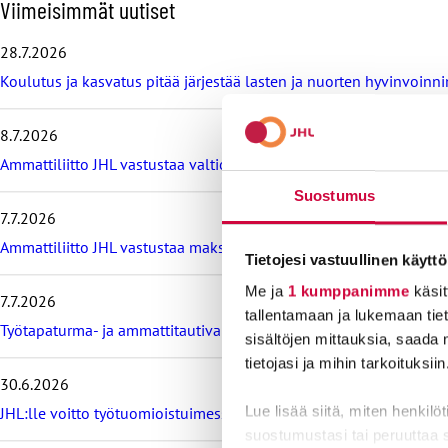
O
Viimeisimmät uutiset
h
i
28.7.2026
t
Koulutus ja kasvatus pitää järjestää lasten ja nuorten hyvinvoin
a
v
i
8.7.2026
i
m
Ammattiliitto JHL vastustaa valtiokonttoria koskevan lain muutos
e
Suostumus
i
7.7.2026
s
i
Ammattiliitto JHL vastustaa maksullisia avoimia korkeakoulututki
Tietojesi vastuullinen käyttö
m
m
Me ja
1 kumppanimme
käsit
7.7.2026
ä
tallentamaan ja lukemaan tieto
t
Työtapaturma- ja ammattitautivakuutus turvaa työelämässä, tied
sisältöjen mittauksia, saada 
u
u
tietojasi ja mihin tarkoituksiin
t
30.6.2026
i
Lue lisää siitä, miten henkilö
JHL:lle voitto työtuomioistuimessa: raitiovaununkuljettaja irtisano
s
suostumustasi tai peruuttaa 
e