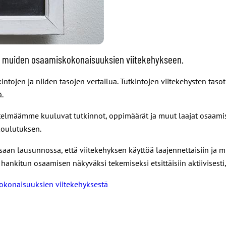
n ja muiden osaamiskokonaisuuksien viitekehykseen.
intojen ja niiden tasojen vertailua. Tutkintojen viitekehysten tas
.
stelmäämme kuuluvat tutkinnot, oppimäärät ja muut laajat osaam
koulutuksen.
saan lausunnossa, että viitekehyksen käyttöä laajennettaisiin ja m
 hankitun osaamisen näkyväksi tekemiseksi etsittäisiin aktiivises
kokonaisuuksien viitekehyksestä