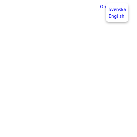
OmaJHL
FI
Svenska
English