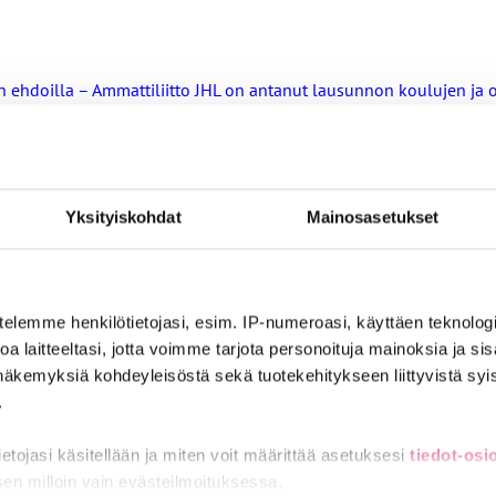
nin ehdoilla – Ammattiliitto JHL on antanut lausunnon koulujen j
ta
Yksityiskohdat
Mainosasetukset
ntoja
telemme henkilötietojasi, esim. IP-numeroasi, käyttäen teknologio
a laitteeltasi, jotta voimme tarjota personoituja mainoksia ja sis
ä ainakin tämä vakuutuksesta
näkemyksiä kohdeyleisöstä sekä tuotekehitykseen liittyvistä syist
.
tietojasi käsitellään ja miten voit määrittää asetuksesi
tiedot-osi
ttiin laittomasti, saa korvausta yli 12 000 euroa
sen milloin vain evästeilmoituksessa.