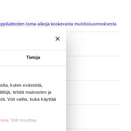
a oppilaitosten loma-aikoja koskevasta muistioluonnoksesta
Tietoja
ita, kuten evästeitä,
ältöjä, tehdä mainosten ja
ä. Voit valita, kuka käyttää
ossa
. Voit muuttaa