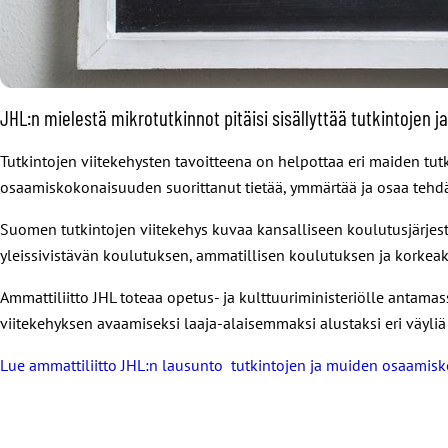
JHL:n mielestä mikrotutkinnot pitäisi sisällyttää tutkintoje
Tutkintojen viitekehysten tavoitteena on helpottaa eri maiden tutk
osaamiskokonaisuuden suorittanut tietää, ymmärtää ja osaa tehdä
Suomen tutkintojen viitekehys kuvaa kansalliseen koulutusjärje
yleissivistävän koulutuksen, ammatillisen koulutuksen ja korkea
Ammattiliitto JHL toteaa opetus- ja kulttuuriministeriölle antamas
viitekehyksen avaamiseksi laaja-alaisemmaksi alustaksi eri väyliä
Lue ammattiliitto JHL:n lausunto tutkintojen ja muiden osaamis