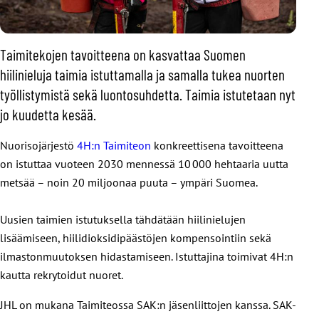
Taimitekojen tavoitteena on kasvattaa Suomen
hiilinieluja taimia istuttamalla ja samalla tukea nuorten
työllistymistä sekä luontosuhdetta. Taimia istutetaan nyt
jo kuudetta kesää.
Nuorisojärjestö
4H:n Taimiteon
konkreettisena tavoitteena
on istuttaa vuoteen 2030 mennessä 10 000 hehtaaria uutta
metsää – noin 20 miljoonaa puuta – ympäri Suomea.
Uusien taimien istutuksella tähdätään hiilinielujen
lisäämiseen, hiilidioksidipäästöjen kompensointiin sekä
ilmastonmuutoksen hidastamiseen. Istuttajina toimivat 4H:n
kautta rekrytoidut nuoret.
JHL on mukana Taimiteossa SAK:n jäsenliittojen kanssa. SAK-