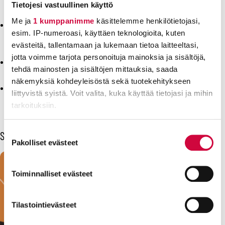
Tietojesi vastuullinen käyttö
istuttajina.
Me ja
1 kumppanimme
käsittelemme henkilötietojasi,
Hiilinieluja lisätään istuttamalla taimia alueille, jotka
esim. IP-numeroasi, käyttäen teknologioita, kuten
eivät ole olleet enää vuosikymmeniin aktiivisen metsä- tai
evästeitä, tallentamaan ja lukemaan tietoa laitteeltasi,
maatalouden piirissä.
jotta voimme tarjota personoituja mainoksia ja sisältöjä,
Yhteisöt, yritykset ja yksityiset ihmiset voivat osallistua
tehdä mainosten ja sisältöjen mittauksia, saada
Taimitekoon ja kompensoida hiilijalanjälkeään.
näkemyksiä kohdeyleisöstä sekä tuotekehitykseen
Taimiteon tavoitteena on istuttaa 10 000 hehtaaria uutta
liittyvistä syistä. Voit valita, kuka käyttää tietojasi ja mihin
metsää eli 20 miljoonaa puuta vuoteen 2030 mennessä.
tarkoituksiin.
Lue lisää siitä, miten henkilötietojasi käsitellään ja miten
Suostumuksen
Sinua voisi kiinnostaa myös
voit määrittää asetuksesi
tiedot-osiossa
. Voit muuttaa
Pakolliset evästeet
valinta
suostumustasi tai peruuttaa sen milloin vain
evästeilmoituksessa.
Toiminnalliset evästeet
Evästeistä osa on välttämättömiä, osa sivuston toimintaa
parantavia, ja osaa käytetään tilastointi- tai
Tilastointievästeet
markkinointitarkoituksiin.