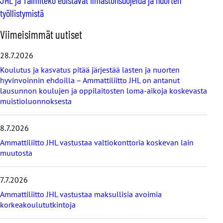
työllistymistä
O
Viimeisimmät uutiset
h
i
28.7.2026
t
Koulutus ja kasvatus pitää järjestää lasten ja nuorten
a
hyvinvoinnin ehdoilla – Ammattiliitto JHL on antanut
v
lausunnon koulujen ja oppilaitosten loma-aikoja koskevasta
i
muistioluonnoksesta
i
m
e
8.7.2026
i
s
Ammattiliitto JHL vastustaa valtiokonttoria koskevan lain
i
muutosta
m
m
7.7.2026
ä
t
Ammattiliitto JHL vastustaa maksullisia avoimia
u
korkeakoulututkintoja
u
t