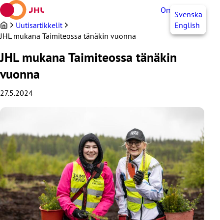
Siirry
OmaJHL
FI
Svenska
sisältöön
Uutisartikkelit
English
JHL mukana Taimiteossa tänäkin vuonna
JHL mukana Taimiteossa tänäkin
vuonna
27.5.2024