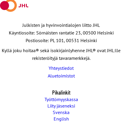
Julkisten ja hyvinvointialojen liitto JHL
Käyntiosoite: Sörnäisten rantatie 23, 00500 Helsinki
Postiosoite: PL 101, 00531 Helsinki
Kyllä joku hoitaa® sekä isokirjainlyhenne JHL® ovat JHL:lle
rekisteröityjä tavaramerkkejä.
Yhteystiedot
Aluetoimistot
Pikalinkit
Työttömyyskassa
Liity jäseneksi
Svenska
English