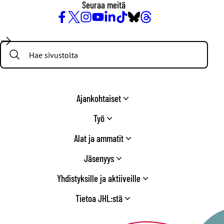
Seuraa meitä
Facebook
X
Instagram
YouTube
LinkedIn
TikTok
Bluesky
Threads
/
Search:
Twitter
Ajankohtaiset
Työ
Alat ja ammatit
Jäsenyys
Yhdistyksille ja aktiiveille
Tietoa JHL:stä