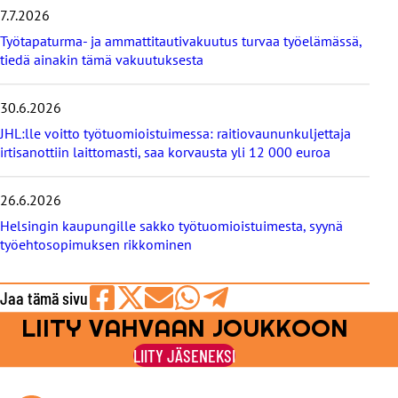
i
7.7.2026
s
Työtapaturma- ja ammattitautivakuutus turvaa työelämässä,
e
tiedä ainakin tämä vakuutuksesta
t
30.6.2026
JHL:lle voitto työtuomioistuimessa: raitiovaununkuljettaja
irtisanottiin laittomasti, saa korvausta yli 12 000 euroa
26.6.2026
Helsingin kaupungille sakko työtuomioistuimesta, syynä
työehtosopimuksen rikkominen
Jaa tämä sivu
LIITY VAHVAAN JOUKKOON
Jaa
Jaa
Jaa
Jaa
Jaa
Facebookissa
viestipalvelu
sähköpostilla
WhatsAppilla
Telegramilla
LIITY JÄSENEKSI
X:ssä