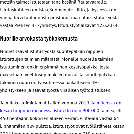
metsän taimet istutetaan tänä kesänä Rautavaaralle.
Istutuskohteen omistaa Suomen 4H-liitto, ja kyseessä on
vanha turvetuotannosta poistunut maa-alue. Istutustyöstä
vastaa Pielisen 4H-yhdistys. Istutustyöt alkavat 12.6.2024.
Nuorille arvokasta työkokemusta
Nuoret saavat istutustyöstä suoritepalkan riippuen
istutettujen taimien määrästä. Monelle nuorelle taimien
istuttaminen onkin ensimmäinen kesätyöpaikka, josta
maksetaan työehtosopimuksen mukaista suoritepalkkaa.
Jokainen nuori on työsuhteessa paikalliseen 4H-
yhdistykseen ja saavat työstä virallisen työtodistuksen.
Taimiteko-toimintamalli alkoi vuonna 2019.
Taimiteossa on
kesän loppuun mennessä istutettu noin 900 000 taimea
, eli
450 hehtaarin kokoisen alueen verran. Pinta-ala vastaa 64
Linnanmäen huvipuistoa. Istutustyöt ovat työllistäneet kesän
2024 loppuun mennessä yhteensä noin 750 nuorta.