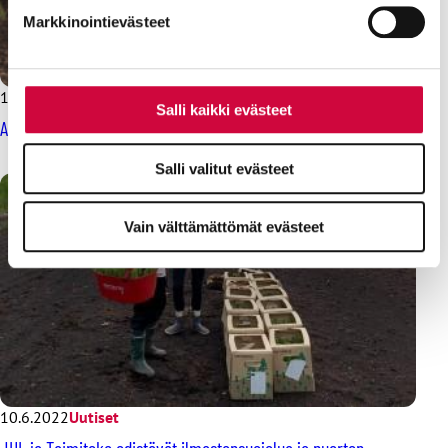
Markkinointievästeet
1.6.2023
Uutiset
Salli kaikki evästeet
Ammattiliitto JHL mukana Taimiteossa myös tänä kesänä
Salli valitut evästeet
Vain välttämättömät evästeet
10.6.2022
Uutiset
JHL ja Taimiteko edistävät ilmastonsuojelua ja nuorten