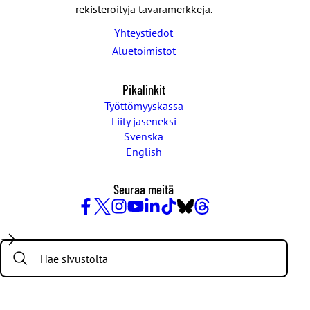
rekisteröityjä tavaramerkkejä.
Yhteystiedot
Aluetoimistot
Pikalinkit
Työttömyyskassa
Liity jäseneksi
Svenska
English
Seuraa meitä
Facebook
X
Instagram
YouTube
LinkedIn
TikTok
Bluesky
Threads
/
Search:
Twitter