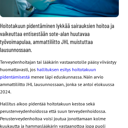
Hoitotakuun pidentäminen lykkää sairauksien hoitoa ja
vaikeuttaa entisestään sote-alan huutavaa
työvoimapulaa, ammattiliitto JHL muistuttaa
lausunnossaan.
Terveydenhoitajan tai lääkärin vastaanotolle pääsy viivästyy
huomattavasti, jos
hallituksen esitys hoitotakuun
pidentämisestä
menee läpi eduskunnassa. Näin arvio
ammattiliitto JHL lausunnossaan, jonka se antoi elokuussa
2024.
Hallitus aikoo pidentää hoitotakuun kestoa sekä
perusterveydenhoidossa että suun terveydenhoidossa.
Perusterveydenhoitoa voisi joutua jonottamaan kolme
kuukautta ja hammaslääkärin vastaanottoa jopa puoli