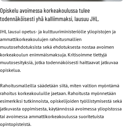
Opiskelu avoimessa korkeakoulussa tulee
todennäköisesti yhä kalliimmaksi, lausuu JHL.
JHL lausui opetus- ja kulttuuriministeriölle yliopistojen ja
ammattikorkeakoulujen rahoitusmallien
muutosehdotuksista sekä ehdotuksesta nostaa avoimen
korkeakoulun enimmäismaksuja. Kritisoimme tiettyjä
muutosesityksiä, jotka todennäköisesti haittaavat jatkuvaa
opiskelua.
Rahoitusmalleilla säädetään siitä, miten valtion myöntämä
rahoitus korkeakouluille jaetaan. Rahoitusta myönnetään
esimerkiksi tutkinnoista, opiskelijoiden työllistymisestä sekä
jatkuvasta oppimisesta, käytännössä avoimessa yliopistossa
tai avoimessa ammattikorkeakoulussa suoritetuista
opintopisteistä.