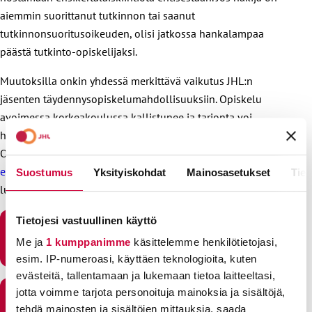
aiemmin suorittanut tutkinnon tai saanut
tutkinnonsuoritusoikeuden, olisi jatkossa hankalampaa
päästä tutkinto-opiskelijaksi.
Muutoksilla onkin yhdessä merkittävä vaikutus JHL:n
jäsenten täydennysopiskelumahdollisuuksiin. Opiskelu
avoimessa korkeakoulussa kallistunee ja tarjonta voi
heikentyä. Samalla pääsy tutkinto-opiskelijaksi vaikeutuu.
Opiskelemaan päässeiden osalta lisäheikennyksenä on
esitetty aikuiskoulutustuen leikkaus
. Kiristyksiä on siis
Suostumus
Yksityiskohdat
Mainosasetukset
Tiet
luvassa monessa suhteessa.
Tietojesi vastuullinen käyttö
JHL:N LAUSUNTO YLIOPISTOJEN RAHOITUSMALLIN
Me ja
1 kumppanimme
käsittelemme henkilötietojasi,
UUDISTAMISTA KOSKEVISTA ASETUSLUONNOKSISTA
esim. IP-numeroasi, käyttäen teknologioita, kuten
evästeitä, tallentamaan ja lukemaan tietoa laitteeltasi,
jotta voimme tarjota personoituja mainoksia ja sisältöjä,
JHL:N LAUSUNTO MAKSUISTA ANNETTUJEN
tehdä mainosten ja sisältöjen mittauksia, saada