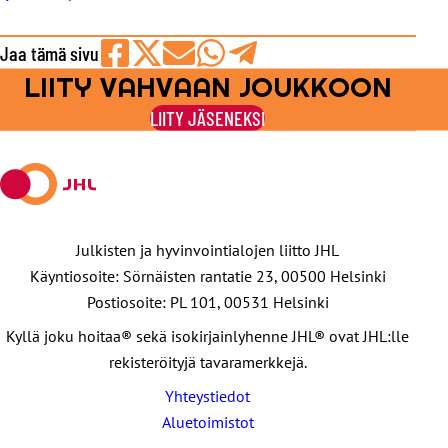
Jaa tämä sivu
LIITY VAHVAAN JOUKKOON
Jaa
Jaa
Jaa
Jaa
Jaa
Facebookissa
viestipalvelu
sähköpostilla
WhatsAppilla
Telegramilla
LIITY JÄSENEKSI
X:ssä
Julkisten ja hyvinvointialojen liitto JHL
Käyntiosoite: Sörnäisten rantatie 23, 00500 Helsinki
Postiosoite: PL 101, 00531 Helsinki
Kyllä joku hoitaa® sekä isokirjainlyhenne JHL® ovat JHL:lle
rekisteröityjä tavaramerkkejä.
Yhteystiedot
Aluetoimistot