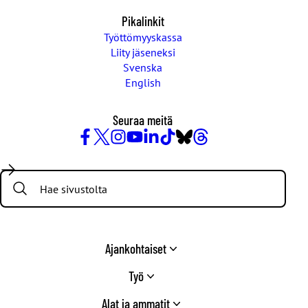
Pikalinkit
Työttömyyskassa
Liity jäseneksi
Svenska
English
Seuraa meitä
Facebook
X
Instagram
YouTube
LinkedIn
TikTok
Bluesky
Threads
/
Search:
Twitter
Ajankohtaiset
Työ
Alat ja ammatit