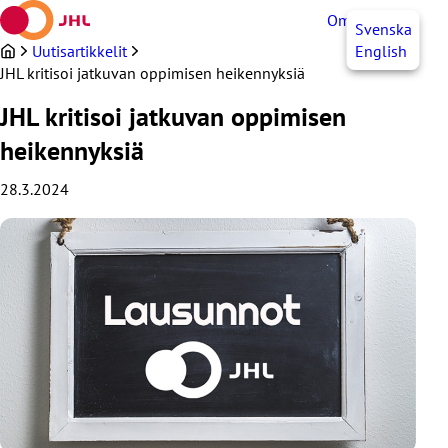
Siirry
OmaJHL
FI
Svenska
sisältöön
Uutisartikkelit
English
JHL kritisoi jatkuvan oppimisen heikennyksiä
JHL kritisoi jatkuvan oppimisen
heikennyksiä
28.3.2024