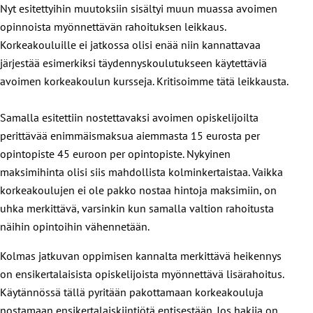
Nyt esitettyihin muutoksiin sisältyi muun muassa avoimen
opinnoista myönnettävän rahoituksen leikkaus.
Korkeakouluille ei jatkossa olisi enää niin kannattavaa
järjestää esimerkiksi täydennyskoulutukseen käytettäviä
avoimen korkeakoulun kursseja. Kritisoimme tätä leikkausta.
Samalla esitettiin nostettavaksi avoimen opiskelijoilta
perittävää enimmäismaksua aiemmasta 15 eurosta per
opintopiste 45 euroon per opintopiste. Nykyinen
maksimihinta olisi siis mahdollista kolminkertaistaa. Vaikka
korkeakoulujen ei ole pakko nostaa hintoja maksimiin, on
uhka merkittävä, varsinkin kun samalla valtion rahoitusta
näihin opintoihin vähennetään.
Kolmas jatkuvan oppimisen kannalta merkittävä heikennys
on ensikertalaisista opiskelijoista myönnettävä lisärahoitus.
Käytännössä tällä pyritään pakottamaan korkeakouluja
nostamaan ensikertalaiskiintiötä entisestään. Jos hakija on