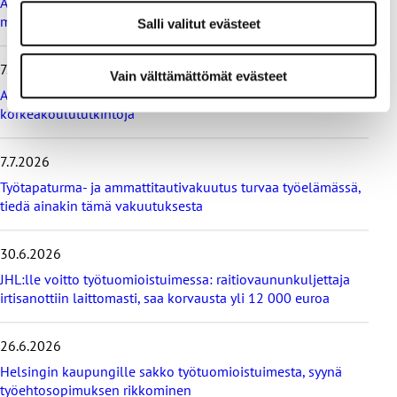
s
Ammattiliitto JHL vastustaa valtiokonttoria koskevan lain
i
muutosta
Salli valitut evästeet
m
m
7.7.2026
ä
Vain välttämättömät evästeet
t
Ammattiliitto JHL vastustaa maksullisia avoimia
u
korkeakoulututkintoja
u
t
i
7.7.2026
s
Työtapaturma- ja ammattitautivakuutus turvaa työelämässä,
e
tiedä ainakin tämä vakuutuksesta
t
30.6.2026
JHL:lle voitto työtuomioistuimessa: raitiovaununkuljettaja
irtisanottiin laittomasti, saa korvausta yli 12 000 euroa
26.6.2026
Helsingin kaupungille sakko työtuomioistuimesta, syynä
työehtosopimuksen rikkominen