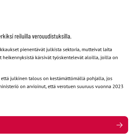
iksi reiluilla verouudistuksilla.
aukset pienentävät julkista sektoria, mutteivat laita
eikennyksistä kärsivät työskentelevät aloilla, joilla on
että julkinen talous on kestämättömällä pohjalla, jos
inministeriö on arvioinut, että verotuen suuruus vuonna 2023