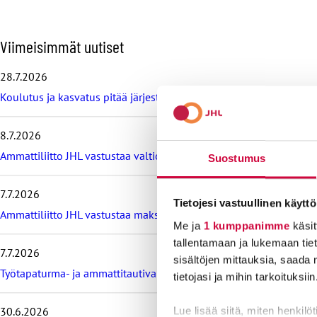
O
Viimeisimmät uutiset
h
i
28.7.2026
t
Koulutus ja kasvatus pitää järjestää lasten ja nuorten hyvinvoin
a
v
i
8.7.2026
i
m
Ammattiliitto JHL vastustaa valtiokonttoria koskevan lain muutos
Suostumus
e
i
7.7.2026
s
Tietojesi vastuullinen käyttö
i
Ammattiliitto JHL vastustaa maksullisia avoimia korkeakoulututki
m
Me ja
1 kumppanimme
käsit
m
tallentamaan ja lukemaan tieto
7.7.2026
ä
sisältöjen mittauksia, saada 
t
Työtapaturma- ja ammattitautivakuutus turvaa työelämässä, tied
tietojasi ja mihin tarkoituksiin
u
u
t
30.6.2026
Lue lisää siitä, miten henkilö