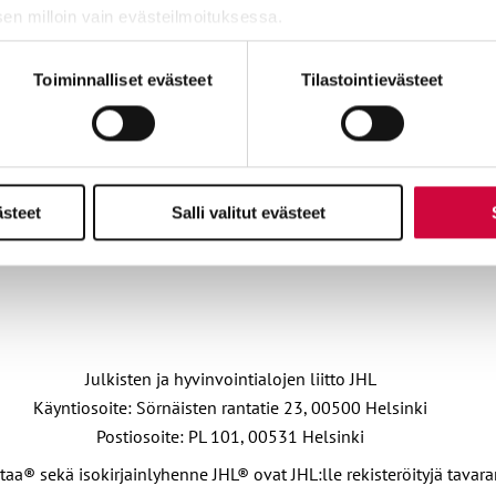
sen milloin vain evästeilmoituksessa.
ttiin laittomasti, saa korvausta yli 12 000 euroa
miä, osa sivuston toimintaa parantavia, ja osaa käytetään tilastoi
Toiminnalliset evästeet
Tilastointievästeet
osopimuksen rikkominen
ITY VAHVAAN JOUKKOON
ästeet
Salli valitut evästeet
LIITY JÄSEN
Julkisten ja hyvinvointialojen liitto JHL
Käyntiosoite: Sörnäisten rantatie 23, 00500 Helsinki
Postiosoite: PL 101, 00531 Helsinki
taa® sekä isokirjainlyhenne JHL® ovat JHL:lle rekisteröityjä tavar