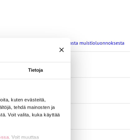
a oppilaitosten loma-aikoja koskevasta muistioluonnoksesta
Tietoja
ita, kuten evästeitä,
ältöjä, tehdä mainosten ja
ä. Voit valita, kuka käyttää
ossa
. Voit muuttaa