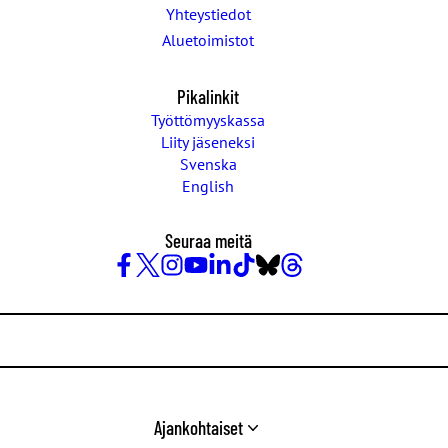
Yhteystiedot
Aluetoimistot
Pikalinkit
Työttömyyskassa
Liity jäseneksi
Svenska
English
Seuraa meitä
Facebook
X
Instagram
YouTube
LinkedIn
TikTok
Bluesky
Threads
/
Twitter
Ajankohtaiset