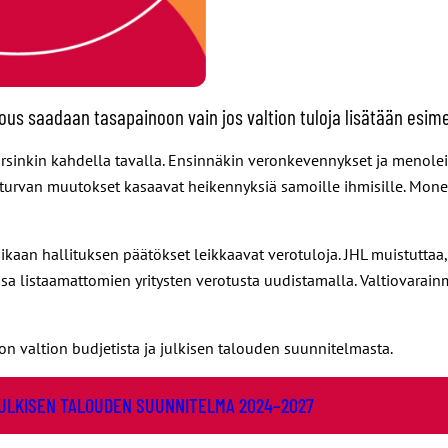
s saadaan tasapainoon vain jos valtion tuloja lisätään esimerk
inkin kahdella tavalla. Ensinnäkin veronkevennykset ja menoleikk
urvan muutokset kasaavat heikennyksiä samoille ihmisille. Monet h
an hallituksen päätökset leikkaavat verotuloja. JHL muistuttaa, 
uassa listaamattomien yritysten verotusta uudistamalla. Valtiovara
 valtion budjetista ja julkisen talouden suunnitelmasta.
JULKISEN TALOUDEN SUUNNITELMA 2024–2027