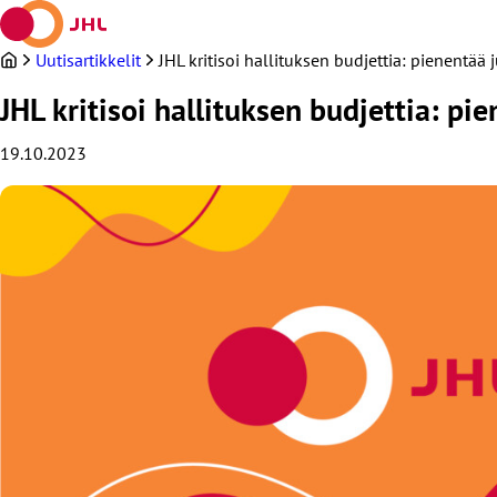
Siirry
sisältöön
Uutisartikkelit
JHL kritisoi hallituksen budjettia: pienentää j
JHL kritisoi hallituksen budjettia: pie
19.10.2023