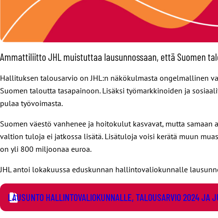
Ammattiliitto JHL muistuttaa lausunnossaan, että Suomen talou
Hallituksen talousarvio on JHL:n näkökulmasta ongelmallinen vars
Suomen taloutta tasapainoon. Lisäksi työmarkkinoiden ja sosiaalit
pulaa työvoimasta.
Suomen väestö vanhenee ja hoitokulut kasvavat, mutta samaan aika
valtion tuloja ei jatkossa lisätä. Lisätuloja voisi kerätä muun m
on yli 800 miljoonaa euroa.
JHL antoi lokakuussa eduskunnan hallintovaliokunnalle lausunnon
LAUSUNTO HALLINTOVALIOKUNNALLE, TALOUSARVIO 2024 JA 