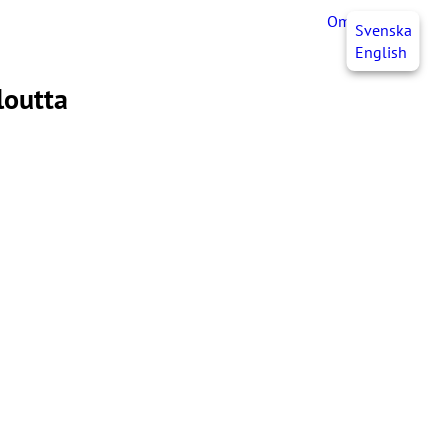
OmaJHL
FI
Svenska
English
loutta