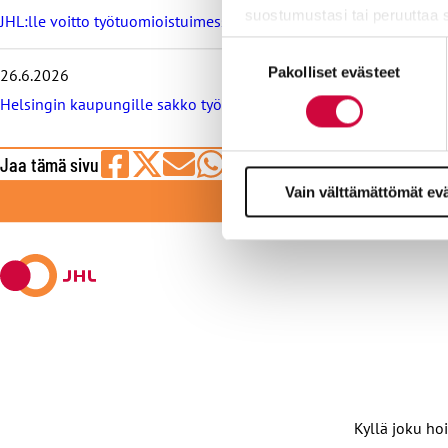
i
suostumustasi tai peruuttaa 
JHL:lle voitto työtuomioistuimessa: raitiovaununkuljettaja irtisano
s
Suostumuksen
e
Evästeistä osa on välttämättö
t
Pakolliset evästeet
valinta
26.6.2026
markkinointitarkoituksiin.
Helsingin kaupungille sakko työtuomioistuimesta, syynä työeht
Jaa tämä sivu
Jaa
Jaa
Jaa
Jaa
Jaa
LI
Vain välttämättömät ev
Facebookissa
viestipalvelu
sähköpostilla
WhatsAppilla
Telegramilla
X:ssä
Kyllä joku hoi