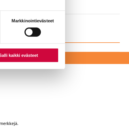
nti- tai
Markkinointievästeet
Salli kaikki evästeet
EKSI
amerkkejä.