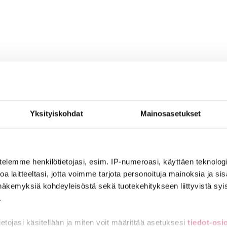
nin ehdoilla – Ammattiliitto JHL on antanut lausunnon koulujen j
ta
Yksityiskohdat
Mainosasetukset
ntoja
telemme henkilötietojasi, esim. IP-numeroasi, käyttäen teknologio
a laitteeltasi, jotta voimme tarjota personoituja mainoksia ja sis
näkemyksiä kohdeyleisöstä sekä tuotekehitykseen liittyvistä syist
ä ainakin tämä vakuutuksesta
.
tietojasi käsitellään ja miten voit määrittää asetuksesi
tiedot-osi