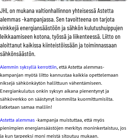
JHL on mukana valtionhallinnon yhteisessä Astetta
alemmas -kampanjassa. Sen tavoitteena on tarjota
vinkkejä energiansäästöön ja sähkön kulutushuippujen
leikkaamiseen kotona, työssä ja liikenteessä. Liitto on
aloittanut kaikissa kiinteistöissään ja toiminnassaan
sähkönsäästön.
Aiemmin syksyllä kerrottiin
, että Astetta alemmas-
kampanjan myötä liitto kannustaa kaikkia opettelemaan
niksejä sähkönkäytön hallittuun vähentämiseen.
Energiankulutus onkin syksyn aikana pienentynyt ja
sähköverkko on säästynyt isommilta kuormittumisilta.
Jatketaan samaa malliin!
Astetta alemmas
-kampanja muistuttaa, että myös
pienimpien energiansäästöjen merkitys moninkertaistuu, jos
ja kun tarpeeksi moni meistä sitoutuu mukaan.