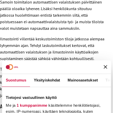
Samoin toimitalon automaattisen valaistuksen päivittäinen
päällä oloaika lyhenee. Lisäksi henkilökunta sitoutuu
jatkossa huolehtimaan entistä tarkemmin siitä, että
poistuessaan ei-automaattivalaistuista työ- ja muista tiloista
valot muistetaan napsauttaa aina sammuksiin.
Ilmastointi viilentää keskustoimiston tiloja jatkossa aiempaa
lyhyemmän ajan. Tehdyt laskutoimitukset kertovat, että
automaattisen valaistuksen ja ilmastoinnin käyttöaikojen
supistaminen säästää sähköä vähintään kohtuullisesti.
Talon yhteisiä säästökohteita ovat lisäksi muun muassa
yhden hissiryhmän poistaminen käytöstä. Toinen hissipari
Suostumus
Yksityiskohdat
Mainosasetukset
Tiet
kuljettaa kerroksiin edelleen, pelkästään portaiden
käyttäjiksi ei talossa työskenteleviä eikä vierailijoita sentään
jatkossakaan velvoiteta.
Tietojesi vastuullinen käyttö
Aluetoimistot ja lomamökit mukana
Me ja
1 kumppanimme
käsittelemme henkilötietojasi,
esim. IP-numeroasi, käyttäen teknologioita, kuten