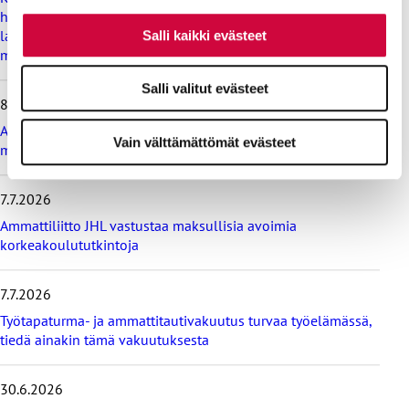
a
hyvinvoinnin ehdoilla – Ammattiliitto JHL on antanut
v
lausunnon koulujen ja oppilaitosten loma-aikoja koskevasta
Salli kaikki evästeet
i
muistioluonnoksesta
i
m
Salli valitut evästeet
e
8.7.2026
i
s
Ammattiliitto JHL vastustaa valtiokonttoria koskevan lain
Vain välttämättömät evästeet
i
muutosta
m
m
7.7.2026
ä
t
Ammattiliitto JHL vastustaa maksullisia avoimia
u
korkeakoulututkintoja
u
t
i
7.7.2026
s
Työtapaturma- ja ammattitautivakuutus turvaa työelämässä,
e
tiedä ainakin tämä vakuutuksesta
t
30.6.2026