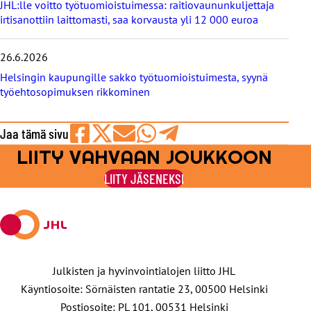
JHL:lle voitto työtuomioistuimessa: raitiovaununkuljettaja
irtisanottiin laittomasti, saa korvausta yli 12 000 euroa
26.6.2026
Helsingin kaupungille sakko työtuomioistuimesta, syynä
työehtosopimuksen rikkominen
Jaa tämä sivu
LIITY VAHVAAN JOUKKOON
Jaa
Jaa
Jaa
Jaa
Jaa
Facebookissa
viestipalvelu
sähköpostilla
WhatsAppilla
Telegramilla
LIITY JÄSENEKSI
X:ssä
Julkisten ja hyvinvointialojen liitto JHL
Käyntiosoite: Sörnäisten rantatie 23, 00500 Helsinki
Postiosoite: PL 101, 00531 Helsinki