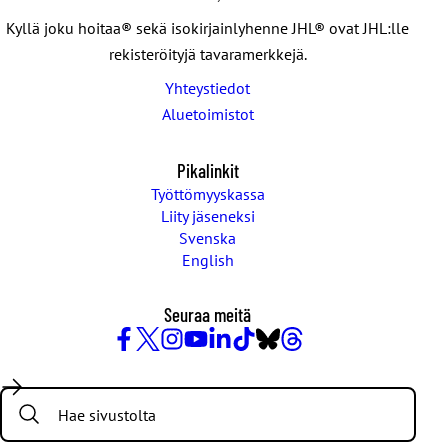
Kyllä joku hoitaa® sekä isokirjainlyhenne JHL® ovat JHL:lle
rekisteröityjä tavaramerkkejä.
Yhteystiedot
Aluetoimistot
Pikalinkit
Työttömyyskassa
Liity jäseneksi
Svenska
English
Seuraa meitä
Facebook
X
Instagram
YouTube
LinkedIn
TikTok
Bluesky
Threads
/
Search:
Twitter