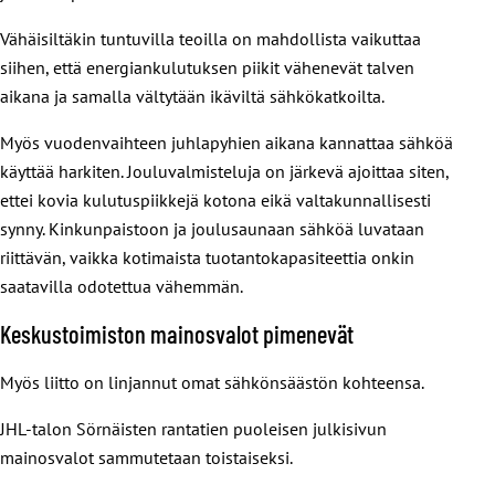
Vähäisiltäkin tuntuvilla teoilla on mahdollista vaikuttaa
siihen, että energiankulutuksen piikit vähenevät talven
aikana ja samalla vältytään ikäviltä sähkökatkoilta.
Myös vuodenvaihteen juhlapyhien aikana kannattaa sähköä
käyttää harkiten. Jouluvalmisteluja on järkevä ajoittaa siten,
ettei kovia kulutuspiikkejä kotona eikä valtakunnallisesti
synny. Kinkunpaistoon ja joulusaunaan sähköä luvataan
riittävän, vaikka kotimaista tuotantokapasiteettia onkin
saatavilla odotettua vähemmän.
Keskustoimiston mainosvalot pimenevät
Myös liitto on linjannut omat sähkönsäästön kohteensa.
JHL-talon Sörnäisten rantatien puoleisen julkisivun
mainosvalot sammutetaan toistaiseksi.