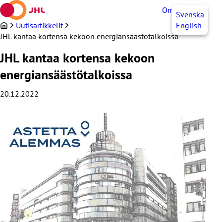
Siirry
OmaJHL
FI
Svenska
sisältöön
Uutisartikkelit
English
JHL kantaa kortensa kekoon energiansäästötalkoissa
JHL kantaa kortensa kekoon
energiansäästötalkoissa
20.12.2022