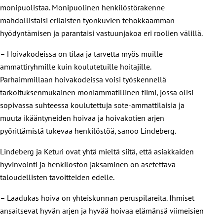
monipuolistaa. Monipuolinen henkilöstörakenne
mahdollistaisi erilaisten työnkuvien tehokkaamman
hyödyntämisen ja parantaisi vastuunjakoa eri roolien välillä.
– Hoivakodeissa on tilaa ja tarvetta myös muille
ammattiryhmille kuin koulutetuille hoitajille.
Parhaimmillaan hoivakodeissa voisi työskennellä
tarkoituksenmukainen moniammatillinen tiimi, jossa olisi
sopivassa suhteessa koulutettuja sote-ammattilaisia ja
muuta ikääntyneiden hoivaa ja hoivakotien arjen
pyörittämistä tukevaa henkilöstöä, sanoo Lindeberg.
Lindeberg ja Keturi ovat yhtä mieltä siitä, että asiakkaiden
hyvinvointi ja henkilöstön jaksaminen on asetettava
taloudellisten tavoitteiden edelle.
– Laadukas hoiva on yhteiskunnan peruspilareita. Ihmiset
ansaitsevat hyvän arjen ja hyvää hoivaa elämänsä viimeisien