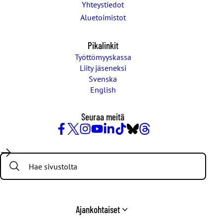
Yhteystiedot
Aluetoimistot
Pikalinkit
Työttömyyskassa
Liity jäseneksi
Svenska
English
Seuraa meitä
Facebook
X
Instagram
YouTube
LinkedIn
TikTok
Bluesky
Threads
/
Search:
Twitter
Ajankohtaiset