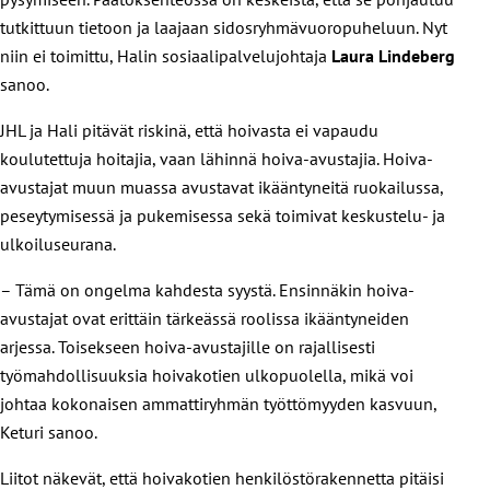
tutkittuun tietoon ja laajaan sidosryhmävuoropuheluun. Nyt
niin ei toimittu, Halin sosiaalipalvelujohtaja
Laura Lindeberg
sanoo.
JHL ja Hali pitävät riskinä, että hoivasta ei vapaudu
koulutettuja hoitajia, vaan lähinnä hoiva-avustajia. Hoiva-
avustajat muun muassa avustavat ikääntyneitä ruokailussa,
peseytymisessä ja pukemisessa sekä toimivat keskustelu- ja
ulkoiluseurana.
– Tämä on ongelma kahdesta syystä. Ensinnäkin hoiva-
avustajat ovat erittäin tärkeässä roolissa ikääntyneiden
arjessa. Toisekseen hoiva-avustajille on rajallisesti
työmahdollisuuksia hoivakotien ulkopuolella, mikä voi
johtaa kokonaisen ammattiryhmän työttömyyden kasvuun,
Keturi sanoo.
Liitot näkevät, että hoivakotien henkilöstörakennetta pitäisi