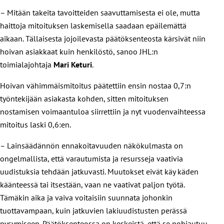
– Mitään takeita tavoitteiden saavuttamisesta ei ole, mutta
haittoja mitoituksen laskemisella saadaan epäilemättä
aikaan. Tällaisesta jojoilevasta päätöksenteosta kärsivät niin
hoivan asiakkaat kuin henkilöstö, sanoo JHL:n
toimialajohtaja
Mari Keturi
.
Hoivan vähimmäismitoitus päätettiin ensin nostaa 0,7:n
työntekijään asiakasta kohden, sitten mitoituksen
nostamisen voimaantuloa siirrettiin ja nyt vuodenvaihteessa
mitoitus laski 0,6:en.
– Lainsäädännön ennakoitavuuden näkökulmasta on
ongelmallista, että varautumista ja resursseja vaativia
uudistuksia tehdään jatkuvasti. Muutokset eivät käy käden
käänteessä tai itsestään, vaan ne vaativat paljon työtä.
Tämäkin aika ja vaiva voitaisiin suunnata johonkin
tuottavampaan, kuin jatkuvien lakiuudistusten perässä
pysymiseen. Päätöksenteossa on keskeistä, että se pohjautuu