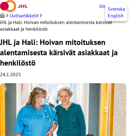
Siirry
OmaJHL
FI
Svenska
sisältöön
Uutisartikkelit
English
JHL ja Hali: Hoivan mitoituksen alentamisesta kärsivät
asiakkaat ja henkilöstö
JHL ja Hali: Hoivan mitoituksen
alentamisesta kärsivät asiakkaat ja
henkilöstö
24.1.2025