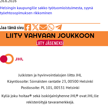
26.6.2026
Helsingin kaupungille sakko työtuomioistuimesta, syynä
työehtosopimuksen rikkominen
Jaa tämä sivu
LIITY VAHVAAN JOUKKOON
Jaa
Jaa
Jaa
Jaa
Jaa
Facebookissa
viestipalvelu
sähköpostilla
WhatsAppilla
Telegramilla
LIITY JÄSENEKSI
X:ssä
Julkisten ja hyvinvointialojen liitto JHL
Käyntiosoite: Sörnäisten rantatie 23, 00500 Helsinki
Postiosoite: PL 101, 00531 Helsinki
Kyllä joku hoitaa® sekä isokirjainlyhenne JHL® ovat JHL:lle
rekisteröityjä tavaramerkkejä.