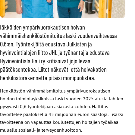
Iäkkäiden ympärivuorokautisen hoivan
vähimmäishenkilöstömitoitus laski vuodenvaihteessa
0,6:en. Työntekijöitä edustava Julkisten ja
hyvinvointialojen liitto JHL ja työnantajia edustava
Hyvinvointiala Hali ry kritisoivat jojoilevaa
päätöksentekoa. Liitot näkevät, että hoivakotien
henkilöstörakennetta pitäisi monipuolistaa.
Henkilöstön vähimmäismitoitus ympärivuorokautisen
hoidon toimintayksiköissä laski vuoden 2025 alusta lähtien
pysyvästi 0,6 työntekijään asiakasta kohden. Hallitus
tavoittelee päätöksellä 45 miljoonan euron säästöjä. Lisäksi
tavoitteena on vapauttaa koulutettujen hoitajien työaikaa
muualle sosiaali- ja terveydenhuoltoon.