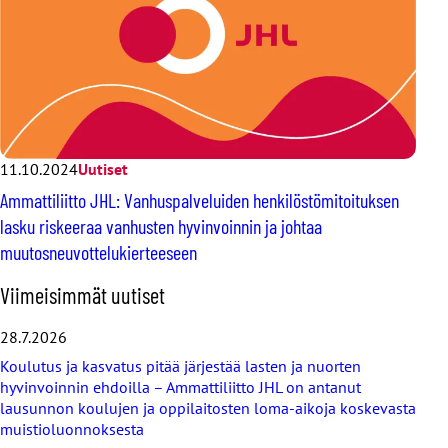
11.10.2024
Uutiset
Ammattiliitto JHL: Vanhuspalveluiden henkilöstömitoituksen
lasku riskeeraa vanhusten hyvinvoinnin ja johtaa
muutosneuvottelukierteeseen
O
Viimeisimmät uutiset
h
i
28.7.2026
t
Koulutus ja kasvatus pitää järjestää lasten ja nuorten
a
hyvinvoinnin ehdoilla – Ammattiliitto JHL on antanut
v
lausunnon koulujen ja oppilaitosten loma-aikoja koskevasta
i
muistioluonnoksesta
i