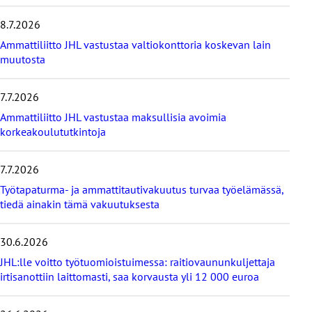
m
e
8.7.2026
i
s
Ammattiliitto JHL vastustaa valtiokonttoria koskevan lain
i
muutosta
m
m
7.7.2026
ä
t
Ammattiliitto JHL vastustaa maksullisia avoimia
u
korkeakoulututkintoja
u
t
i
7.7.2026
s
Työtapaturma- ja ammattitautivakuutus turvaa työelämässä,
e
tiedä ainakin tämä vakuutuksesta
t
30.6.2026
JHL:lle voitto työtuomioistuimessa: raitiovaununkuljettaja
irtisanottiin laittomasti, saa korvausta yli 12 000 euroa