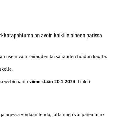
kkotapahtuma on avoin kaikille aiheen parissa
ian usein vain sairauden tai sairauden hoidon kautta.
skellä.
du
webinaariin
viimeistään 20.1.2023.
​​​​​​​Linkki
 ja arjessa voidaan tehdä, jotta mieli voi paremmin?