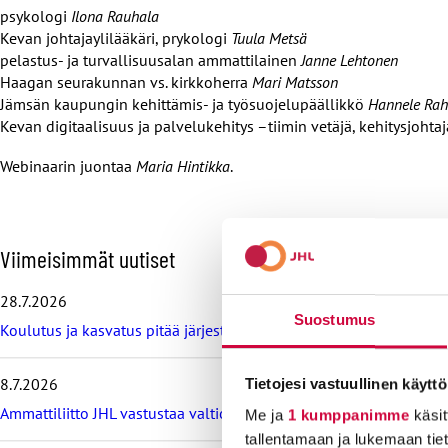
psykologi
Ilona Rauhala
Kevan johtajaylilääkäri, prykologi
Tuula Metsä
pelastus- ja turvallisuusalan ammattilainen
Janne Lehtonen
Haagan seurakunnan vs. kirkkoherra
Mari Matsson
Jämsän kaupungin kehittämis- ja työsuojelupäällikkö
Hannele Ra
Kevan digitaalisuus ja palvelukehitys –tiimin vetäjä, kehitysjohta
Webinaarin juontaa
Maria Hintikka
.
O
Viimeisimmät uutiset
h
i
28.7.2026
t
Suostumus
Koulutus ja kasvatus pitää järjestää lasten ja nuorten hyvinvoin
a
v
i
8.7.2026
Tietojesi vastuullinen käyttö
i
m
Ammattiliitto JHL vastustaa valtiokonttoria koskevan lain muutos
Me ja
1 kumppanimme
käsit
e
tallentamaan ja lukemaan tieto