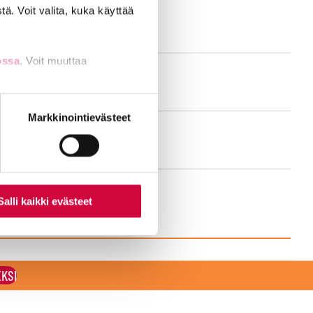
ä. Voit valita, kuka käyttää
ossa
. Voit muuttaa
nti- tai
Markkinointievästeet
Salli kaikki evästeet
EKSI