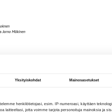
hoknen
ja
Jarno Mäkinen
Yksityiskohdat
Mainosasetukset
nin ehdoilla – Ammattiliitto JHL on antanut lausunnon koulujen j
ta
telemme henkilötietojasi, esim. IP-numeroasi, käyttäen teknologio
a laitteeltasi, jotta voimme tarjota personoituja mainoksia ja sis