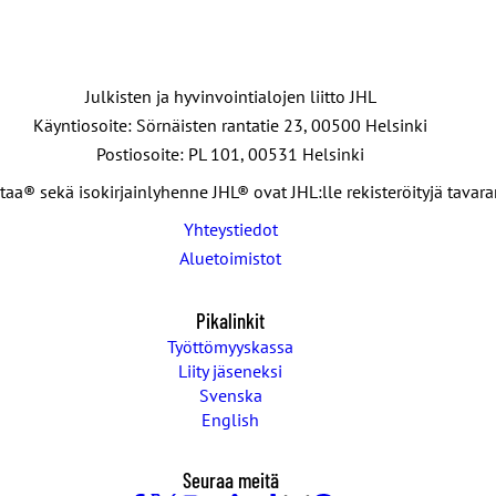
Julkisten ja hyvinvointialojen liitto JHL
Käyntiosoite: Sörnäisten rantatie 23, 00500 Helsinki
Postiosoite: PL 101, 00531 Helsinki
taa® sekä isokirjainlyhenne JHL® ovat JHL:lle rekisteröityjä tavar
Yhteystiedot
Aluetoimistot
Pikalinkit
Työttömyyskassa
Liity jäseneksi
Svenska
English
Seuraa meitä