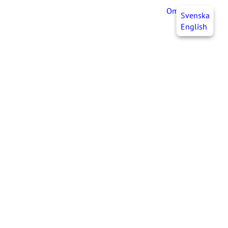
OmaJHL
FI
Svenska
English