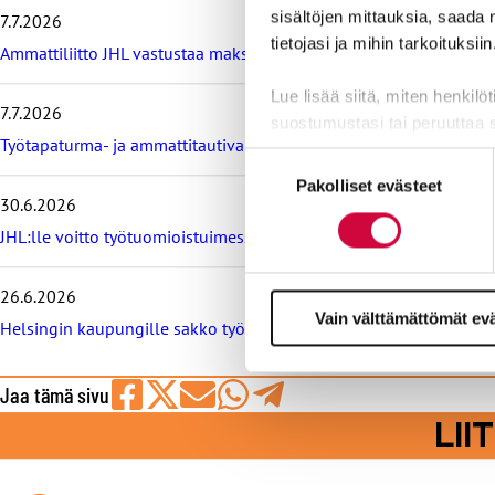
i
sisältöjen mittauksia, saada 
7.7.2026
s
tietojasi ja mihin tarkoituksiin
i
Ammattiliitto JHL vastustaa maksullisia avoimia korkeakoulututki
m
m
Lue lisää siitä, miten henkilö
7.7.2026
ä
suostumustasi tai peruuttaa 
t
Työtapaturma- ja ammattitautivakuutus turvaa työelämässä, tied
u
Suostumuksen
Evästeistä osa on välttämättö
u
Pakolliset evästeet
valinta
t
30.6.2026
markkinointitarkoituksiin.
i
JHL:lle voitto työtuomioistuimessa: raitiovaununkuljettaja irtisano
s
e
t
26.6.2026
Vain välttämättömät ev
Helsingin kaupungille sakko työtuomioistuimesta, syynä työeht
Jaa tämä sivu
Jaa
Jaa
Jaa
Jaa
Jaa
LI
Facebookissa
viestipalvelu
sähköpostilla
WhatsAppilla
Telegramilla
X:ssä