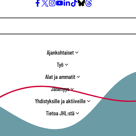
Facebook
X
Instagram
YouTube
LinkedIn
TikTok
Bluesky
Threads
/
Twitter
Ajankohtaiset
Työ
Alat ja ammatit
Jäsenyys
Yhdistyksille ja aktiiveille
Tietoa JHL:stä