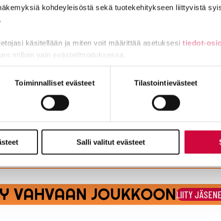
näkemyksiä kohdeyleisöstä sekä tuotekehitykseen liittyvistä syist
.
ntoja
tietojasi käsitellään ja miten voit määrittää asetuksesi
tiedot-osi
sen milloin vain evästeilmoituksessa.
ä ainakin tämä vakuutuksesta
miä, osa sivuston toimintaa parantavia, ja osaa käytetään tilastoi
Toiminnalliset evästeet
Tilastointievästeet
ttiin laittomasti, saa korvausta yli 12 000 euroa
ästeet
Salli valitut evästeet
osopimuksen rikkominen
ITY VAHVAAN JOUKKOON
LIITY JÄSEN