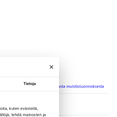
Tietoja
a oppilaitosten loma-aikoja koskevasta muistioluonnoksesta
ita, kuten evästeitä,
ältöjä, tehdä mainosten ja