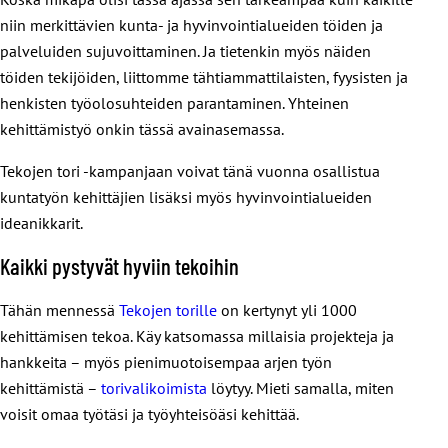
niin merkittävien kunta- ja hyvinvointialueiden töiden ja
palveluiden sujuvoittaminen. Ja tietenkin myös näiden
töiden tekijöiden, liittomme tähtiammattilaisten, fyysisten ja
henkisten työolosuhteiden parantaminen. Yhteinen
kehittämistyö onkin tässä avainasemassa.
Tekojen tori -kampanjaan voivat tänä vuonna osallistua
kuntatyön kehittäjien lisäksi myös hyvinvointialueiden
ideanikkarit.
Kaikki pystyvät hyviin tekoihin
Tähän mennessä
Tekojen torille
on kertynyt yli 1000
kehittämisen tekoa. Käy katsomassa millaisia projekteja ja
hankkeita – myös pienimuotoisempaa arjen työn
kehittämistä –
torivalikoimista
löytyy. Mieti samalla, miten
voisit omaa työtäsi ja työyhteisöäsi kehittää.