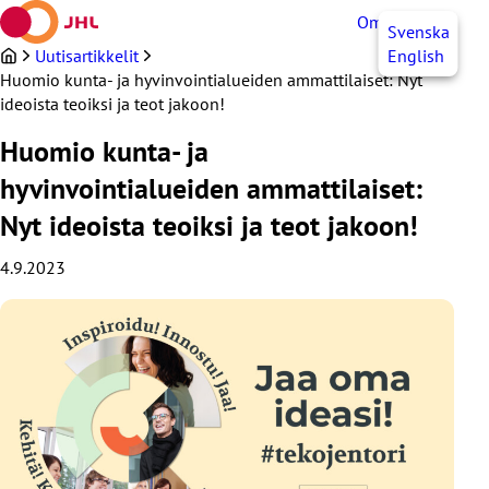
Siirry
OmaJHL
FI
Svenska
sisältöön
Uutisartikkelit
English
Huomio kunta- ja hyvinvointialueiden ammattilaiset: Nyt
ideoista teoiksi ja teot jakoon!
Huomio kunta- ja
hyvinvointialueiden ammattilaiset:
Nyt ideoista teoiksi ja teot jakoon!
4.9.2023