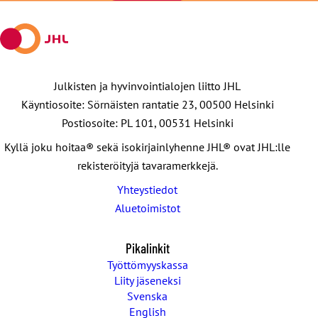
Julkisten ja hyvinvointialojen liitto JHL
Käyntiosoite: Sörnäisten rantatie 23, 00500 Helsinki
Postiosoite: PL 101, 00531 Helsinki
Kyllä joku hoitaa® sekä isokirjainlyhenne JHL® ovat JHL:lle
rekisteröityjä tavaramerkkejä.
Yhteystiedot
Aluetoimistot
Pikalinkit
Työttömyyskassa
Liity jäseneksi
Svenska
English