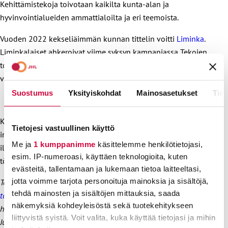
Kehittämistekoja toivotaan kaikilta kunta-alan ja
hyvinvointialueiden ammattialoilta ja eri teemoista.
Vuoden 2022 kekseliäimmän kunnan tittelin voitti
Liminka
.
Liminkalaiset ahkeroivat viime syksyn kampanjassa Tekojen
tori -verkkoportaaliin lähes 70 kehittämistekoa. Liminka
voitti palkinnon jo toista kertaa.
Suostumus
Yksityiskohdat
Mainosasetukset
Tiet
Hopi hopi, kaikki ammattialat mukaan
Kampanja-aika on 4. syyskuuta – 15. lokakuuta 2023, ja
Tietojesi vastuullinen käyttö
innostavimmat kehittämisteot sekä eniten kehittämistekoja
Me ja
1 kumppanimme
käsittelemme henkilötietojasi,
ilmoittaneet kunnat ja hyvinvointialueet palkitaan Tärkeissä
esim. IP-numeroasi, käyttäen teknologioita, kuten
töissä -gaalassa Helsingissä 4. joulukuuta 2023.
evästeitä, tallentamaan ja lukemaan tietoa laitteeltasi,
jotta voimme tarjota personoituja mainoksia ja sisältöjä,
Tekojen tori -portaali on osa työelämän kehittämisen
Tärkeissä
tehdä mainosten ja sisältöjen mittauksia, saada
töissä
-kokonaisuutta. Sitä tuottavat Kunta- ja
näkemyksiä kohdeyleisöstä sekä tuotekehitykseen
hyvinvointialuetyönantajat KT ja kunta-alan pääsopijajärjestöt eli
liittyvistä syistä. Voit valita, kuka käyttää tietojasi ja mihin
Julkisalan koulutettujen neuvottelujärjestö JUKO, Julkisen alan