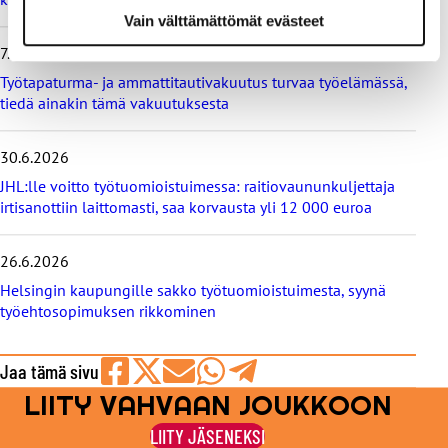
u
Vain välttämättömät evästeet
t
i
7.7.2026
s
Työtapaturma- ja ammattitautivakuutus turvaa työelämässä,
e
tiedä ainakin tämä vakuutuksesta
t
30.6.2026
JHL:lle voitto työtuomioistuimessa: raitiovaununkuljettaja
irtisanottiin laittomasti, saa korvausta yli 12 000 euroa
26.6.2026
Helsingin kaupungille sakko työtuomioistuimesta, syynä
työehtosopimuksen rikkominen
Jaa tämä sivu
LIITY VAHVAAN JOUKKOON
Jaa
Jaa
Jaa
Jaa
Jaa
Facebookissa
viestipalvelu
sähköpostilla
WhatsAppilla
Telegramilla
LIITY JÄSENEKSI
X:ssä