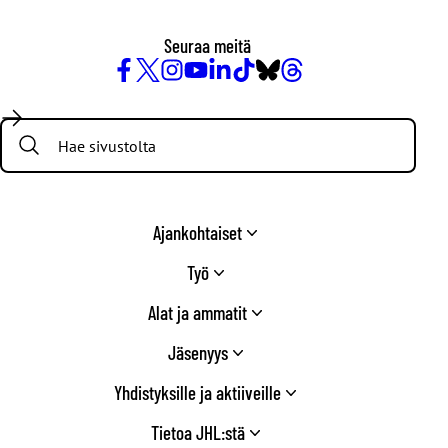
Seuraa meitä
Facebook
X
Instagram
YouTube
LinkedIn
TikTok
Bluesky
Threads
/
Search:
Twitter
Ajankohtaiset
Työ
Alat ja ammatit
Jäsenyys
Yhdistyksille ja aktiiveille
Tietoa JHL:stä