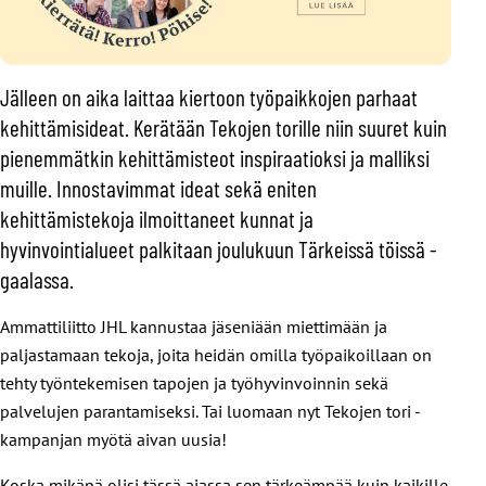
Jälleen on aika laittaa kiertoon työpaikkojen parhaat
kehittämisideat. Kerätään Tekojen torille niin suuret kuin
pienemmätkin kehittämisteot inspiraatioksi ja malliksi
muille. Innostavimmat ideat sekä eniten
kehittämistekoja ilmoittaneet kunnat ja
hyvinvointialueet palkitaan joulukuun Tärkeissä töissä -
gaalassa.
Ammattiliitto JHL kannustaa jäseniään miettimään ja
paljastamaan tekoja, joita heidän omilla työpaikoillaan on
tehty työntekemisen tapojen ja työhyvinvoinnin sekä
palvelujen parantamiseksi. Tai luomaan nyt Tekojen tori -
kampanjan myötä aivan uusia!
Koska mikäpä olisi tässä ajassa sen tärkeämpää kuin kaikille