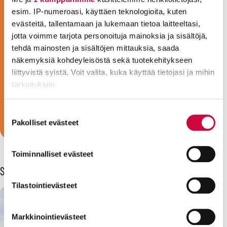
esim. IP-numeroasi, käyttäen teknologioita, kuten
JHL on Suomen monipuolisin ammattiliitto.
evästeitä, tallentamaan ja lukemaan tietoa laitteeltasi,
Jäsenemme työskentelevät noin
jotta voimme tarjota personoituja mainoksia ja sisältöjä,
tuhannessa eri ammatissa hyvinvoinnin ja
tehdä mainosten ja sisältöjen mittauksia, saada
julkisten palvelujen parissa. Olit sitten
näkemyksiä kohdeyleisöstä sekä tuotekehitykseen
sote-ammattilainen, kasvattaja, siivooja,
liittyvistä syistä. Voit valita, kuka käyttää tietojasi ja mihin
keittäjä, sihteeri, vartija tai konduktööri,
tarkoituksiin.
olemme ammattiliittosi!
Lue lisää siitä, miten henkilötietojasi käsitellään ja miten
Suostumuksen
Liity jäseneksi!
voit määrittää asetuksesi
tiedot-osiossa
. Voit muuttaa
Pakolliset evästeet
valinta
suostumustasi tai peruuttaa sen milloin vain
evästeilmoituksessa.
Toiminnalliset evästeet
Sinua voisi kiinnostaa myös
Evästeistä osa on välttämättömiä, osa sivuston toimintaa
parantavia, ja osaa käytetään tilastointi- tai
Tilastointievästeet
markkinointitarkoituksiin.
Markkinointievästeet