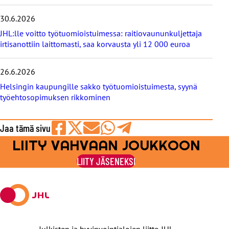
30.6.2026
JHL:lle voitto työtuomioistuimessa: raitiovaununkuljettaja
irtisanottiin laittomasti, saa korvausta yli 12 000 euroa
26.6.2026
Helsingin kaupungille sakko työtuomioistuimesta, syynä
työehtosopimuksen rikkominen
Jaa tämä sivu
LIITY VAHVAAN JOUKKOON
Jaa
Jaa
Jaa
Jaa
Jaa
Facebookissa
viestipalvelu
sähköpostilla
WhatsAppilla
Telegramilla
LIITY JÄSENEKSI
X:ssä