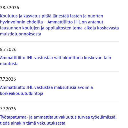
i
28.7.2026
t
Koulutus ja kasvatus pitää järjestää lasten ja nuorten
a
hyvinvoinnin ehdoilla – Ammattiliitto JHL on antanut
v
lausunnon koulujen ja oppilaitosten loma-aikoja koskevasta
i
muistioluonnoksesta
i
m
e
8.7.2026
i
s
Ammattiliitto JHL vastustaa valtiokonttoria koskevan lain
i
muutosta
m
m
7.7.2026
ä
t
Ammattiliitto JHL vastustaa maksullisia avoimia
u
korkeakoulututkintoja
u
t
i
7.7.2026
s
Työtapaturma- ja ammattitautivakuutus turvaa työelämässä,
e
tiedä ainakin tämä vakuutuksesta
t