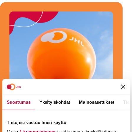
Suostumus
Yksityiskohdat
Mainosasetukset
Tiet
Tietojesi vastuullinen käyttö
LIITY JÄSENEKSI!
Me ja
1 kumppanimme
käsittelemme henkilötietojasi,