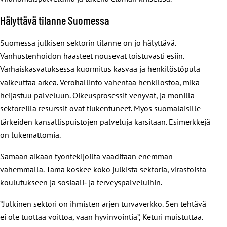
Hälyttävä tilanne Suomessa
Suomessa julkisen sektorin tilanne on jo hälyttävä.
Vanhustenhoidon haasteet nousevat toistuvasti esiin.
Varhaiskasvatuksessa kuormitus kasvaa ja henkilöstöpula
vaikeuttaa arkea. Verohallinto vähentää henkilöstöä, mikä
heijastuu palveluun. Oikeusprosessit venyvät, ja monilla
sektoreilla resurssit ovat tiukentuneet. Myös suomalaisille
tärkeiden kansallispuistojen palveluja karsitaan. Esimerkkejä
on lukemattomia.
Samaan aikaan työntekijöiltä vaaditaan enemmän
vähemmällä. Tämä koskee koko julkista sektoria, virastoista
koulutukseen ja sosiaali‑ ja terveyspalveluihin.
”Julkinen sektori on ihmisten arjen turvaverkko. Sen tehtävä
ei ole tuottaa voittoa, vaan hyvinvointia”, Keturi muistuttaa.