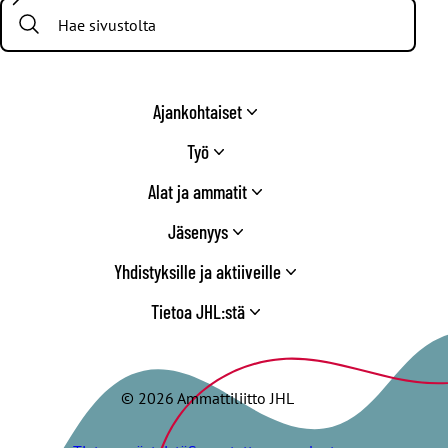
Search:
Twitter
Ajankohtaiset
Työ
Alat ja ammatit
Jäsenyys
Yhdistyksille ja aktiiveille
Tietoa JHL:stä
© 2026 Ammattiliitto JHL