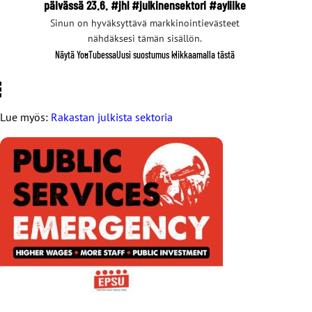
päivässä 23.6. #jhl #julkinensektori #ayliike
Sinun on hyväksyttävä markkinointievästeet
nähdäksesi tämän sisällön.
Näytä YouTubessa
Uusi suostumus klikkaamalla tästä
Lue myös:
Rakastan julkista sektoria