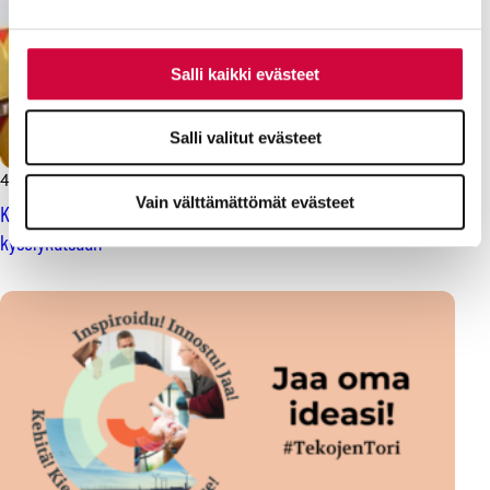
Salli kaikki evästeet
Salli valitut evästeet
4.5.2026
Uutiset
Vain välttämättömät evästeet
Keva tutkii, miten julkisen alan työntekijät voivat – vastaa
kyselykutsuun