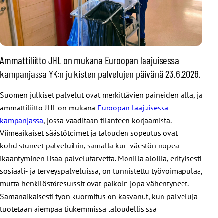
Ammattiliitto JHL on mukana Euroopan laajuisessa
kampanjassa YK:n julkisten palvelujen päivänä 23.6.2026.
Suomen julkiset palvelut ovat merkittävien paineiden alla, ja
ammattiliitto JHL on mukana
Euroopan laajuisessa
kampanjassa
, jossa vaaditaan tilanteen korjaamista.
Viimeaikaiset säästötoimet ja talouden sopeutus ovat
kohdistuneet palveluihin, samalla kun väestön nopea
ikääntyminen lisää palvelutarvetta. Monilla aloilla, erityisesti
sosiaali‑ ja terveyspalveluissa, on tunnistettu työvoimapulaa,
mutta henkilöstöresurssit ovat paikoin jopa vähentyneet.
Samanaikaisesti työn kuormitus on kasvanut, kun palveluja
tuotetaan aiempaa tiukemmissa taloudellisissa