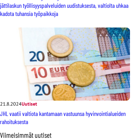
jättilaskun työllisyyspalveluiden uudistuksesta, valtiolta uhkaa
kadota tuhansia työpaikkoja
21.8.2024
Uutiset
JHL vaatii valtiota kantamaan vastuunsa hyvinvointialueiden
rahoituksesta
O
Viimeisimmät uutiset
h