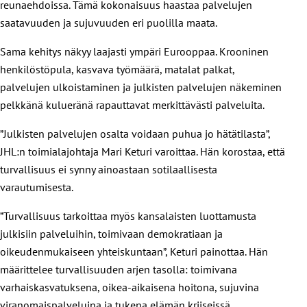
reunaehdoissa. Tämä kokonaisuus haastaa palvelujen
saatavuuden ja sujuvuuden eri puolilla maata.
Sama kehitys näkyy laajasti ympäri Eurooppaa. Krooninen
henkilöstöpula, kasvava työmäärä, matalat palkat,
palvelujen ulkoistaminen ja julkisten palvelujen näkeminen
pelkkänä kulueränä rapauttavat merkittävästi palveluita.
”Julkisten palvelujen osalta voidaan puhua jo hätätilasta”,
JHL:n toimialajohtaja Mari Keturi varoittaa. Hän korostaa, että
turvallisuus ei synny ainoastaan sotilaallisesta
varautumisesta.
”Turvallisuus tarkoittaa myös kansalaisten luottamusta
julkisiin palveluihin, toimivaan demokratiaan ja
oikeudenmukaiseen yhteiskuntaan”, Keturi painottaa. Hän
määrittelee turvallisuuden arjen tasolla: toimivana
varhaiskasvatuksena, oikea-aikaisena hoitona, sujuvina
viranomaispalveluina ja tukena elämän kriiseissä.