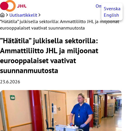
Siirry
OmaJHL
FI
Svenska
sisältöön
Uutisartikkelit
English
”Hätätila” julkisella sektorilla: Ammattiliitto JHL ja miljoonat
eurooppalaiset vaativat suunnanmuutosta
”Hätätila” julkisella sektorilla:
Ammattiliitto JHL ja miljoonat
eurooppalaiset vaativat
suunnanmuutosta
23.6.2026