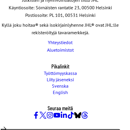
Julkisten ja hyvinvointialojen liitto JHL
Käyntiosoite: Sörnäisten rantatie 23, 00500 Helsinki
Postiosoite: PL 101, 00531 Helsinki
Kyllä joku hoitaa® sekä isokirjainlyhenne JHL® ovat JHL:lle
rekisteröityjä tavaramerkkejä.
Yhteystiedot
Aluetoimistot
Pikalinkit
Työttömyyskassa
Liity jäseneksi
Svenska
English
Seuraa meitä
Facebook
X
Instagram
YouTube
LinkedIn
TikTok
Bluesky
Threads
/