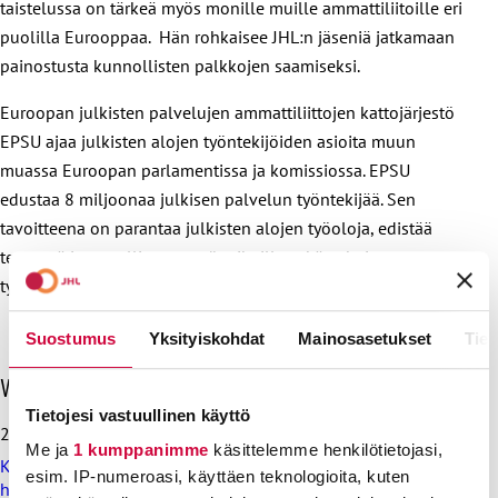
taistelussa on tärkeä myös monille muille ammattiliitoille eri
puolilla Eurooppaa. Hän rohkaisee JHL:n jäseniä jatkamaan
painostusta kunnollisten palkkojen saamiseksi.
Euroopan julkisten palvelujen ammattiliittojen kattojärjestö
EPSU ajaa julkisten alojen työntekijöiden asioita muun
muassa Euroopan parlamentissa ja komissiossa. EPSU
edustaa 8 miljoonaa julkisen palvelun työntekijää. Sen
tavoitteena on parantaa julkisten alojen työoloja, edistää
terveyttä ja turvallisuutta työpaikoilla sekä vahvistaa
työntekijöiden oikeuksia.
Suostumus
Yksityiskohdat
Mainosasetukset
Tiet
O
Viimeisimmät uutiset
h
Tietojesi vastuullinen käyttö
i
28.7.2026
t
Me ja
1 kumppanimme
käsittelemme henkilötietojasi,
Koulutus ja kasvatus pitää järjestää lasten ja nuorten
a
esim. IP-numeroasi, käyttäen teknologioita, kuten
hyvinvoinnin ehdoilla – Ammattiliitto JHL on antanut
v