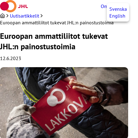
Siirry
OmaJHL
FI
Svenska
sisältöön
Uutisartikkelit
English
Euroopan ammattiliitot tukevat JHL:n painostustoimia
Euroopan ammattiliitot tukevat
JHL:n painostustoimia
12.6.2023