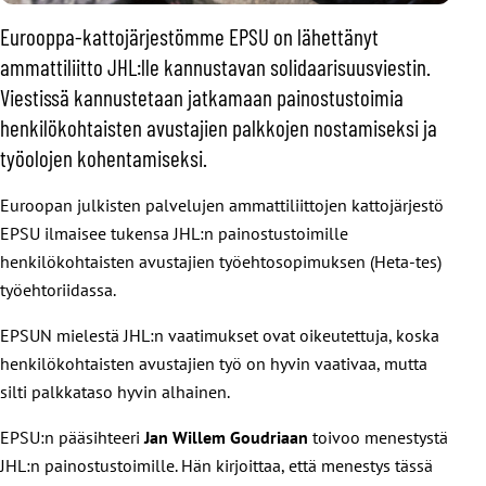
Eurooppa-kattojärjestömme EPSU on lähettänyt
ammattiliitto JHL:lle kannustavan solidaarisuusviestin.
Viestissä kannustetaan jatkamaan painostustoimia
henkilökohtaisten avustajien palkkojen nostamiseksi ja
työolojen kohentamiseksi.
Euroopan julkisten palvelujen ammattiliittojen kattojärjestö
EPSU ilmaisee tukensa JHL:n painostustoimille
henkilökohtaisten avustajien työehtosopimuksen (Heta-tes)
työehtoriidassa.
EPSUN mielestä JHL:n vaatimukset ovat oikeutettuja, koska
henkilökohtaisten avustajien työ on hyvin vaativaa, mutta
silti palkkataso hyvin alhainen.
EPSU:n pääsihteeri
Jan Willem Goudriaan
toivoo menestystä
JHL:n painostustoimille. Hän kirjoittaa, että menestys tässä