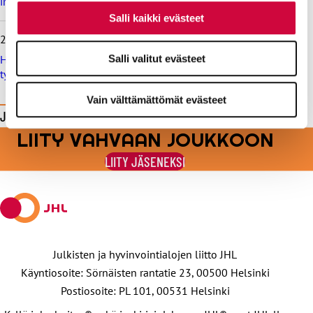
irtisanottiin laittomasti, saa korvausta yli 12 000 euroa
Salli kaikki evästeet
26.6.2026
Helsingin kaupungille sakko työtuomioistuimesta, syynä
Salli valitut evästeet
työehtosopimuksen rikkominen
Vain välttämättömät evästeet
Jaa tämä sivu
LIITY VAHVAAN JOUKKOON
Jaa
Jaa
Jaa
Jaa
Jaa
Facebookissa
viestipalvelu
sähköpostilla
WhatsAppilla
Telegramilla
LIITY JÄSENEKSI
X:ssä
Julkisten ja hyvinvointialojen liitto JHL
Käyntiosoite: Sörnäisten rantatie 23, 00500 Helsinki
Postiosoite: PL 101, 00531 Helsinki