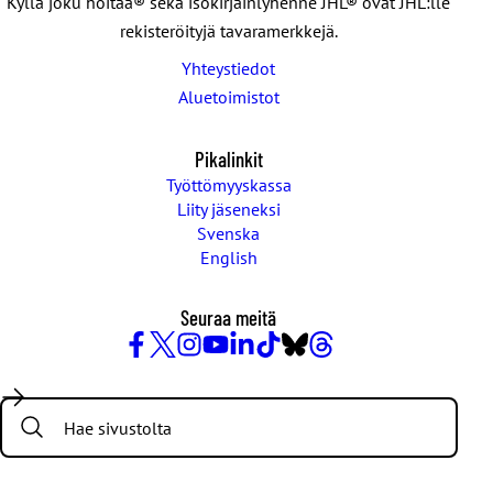
Kyllä joku hoitaa® sekä isokirjainlyhenne JHL® ovat JHL:lle
rekisteröityjä tavaramerkkejä.
Yhteystiedot
Aluetoimistot
Pikalinkit
Työttömyyskassa
Liity jäseneksi
Svenska
English
Seuraa meitä
Facebook
X
Instagram
YouTube
LinkedIn
TikTok
Bluesky
Threads
/
Search:
Twitter