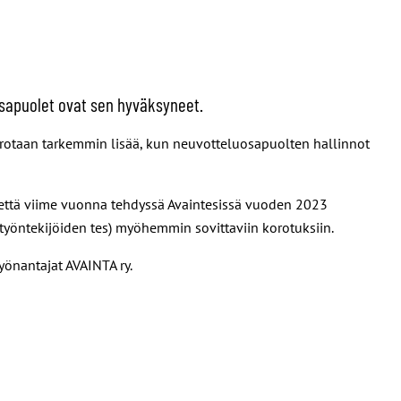
osapuolet ovat sen hyväksyneet.
rrotaan tarkemmin lisää, kun neuvotteluosapuolten hallinnot
, että viime vuonna tehdyssä Avaintesissä vuoden 2023
 työntekijöiden tes) myöhemmin sovittaviin korotuksiin.
yönantajat AVAINTA ry.