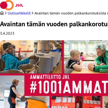
Siirry
sisältöön
Uutisartikkelit
Avaintan tämän vuoden palkankorotuksista 
Avaintan tämän vuoden palkankorotuk
3.4.2023