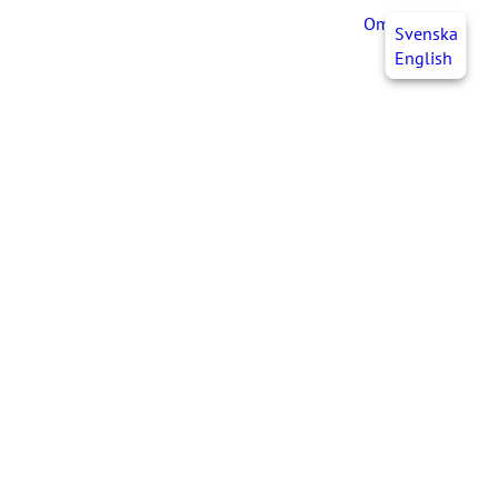
OmaJHL
FI
Svenska
English