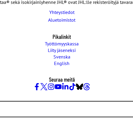
taa® sekä isokirjainlyhenne JHL® ovat JHL:lle rekisteröityjä tavar
Yhteystiedot
Aluetoimistot
Pikalinkit
Työttömyyskassa
Liity jäseneksi
Svenska
English
Seuraa meitä
Facebook
X
Instagram
YouTube
LinkedIn
TikTok
Bluesky
Threads
/
Twitter