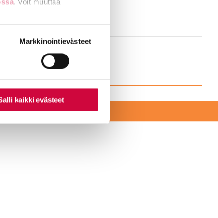
ossa
. Voit muuttaa
nti- tai
Markkinointievästeet
Salli kaikki evästeet
EKSI