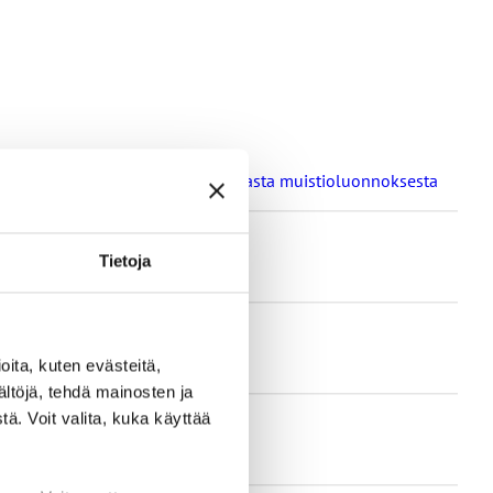
a oppilaitosten loma-aikoja koskevasta muistioluonnoksesta
Tietoja
ita, kuten evästeitä,
ältöjä, tehdä mainosten ja
ä. Voit valita, kuka käyttää