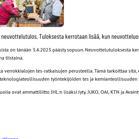
neuvottelutulos. Tuloksesta kerrotaan lisää, kun neuvottelu
ksista on tänään 3.4.2023 päästy sopuun. Neuvottelutuloksesta ke
 tiistaina.
verrokkialojen tes-ratkaisujen perusteella. Tämä tarkoittaa sitä
 (teknologiateollisuuden työntekijöiden tes ja kemianteollisuuden
ia ovat ammattiliitto JHL:n lisäksi Jyty, JUKO, OAJ, KTN ja Avaint
utilanne.