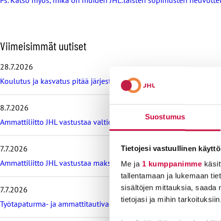
O
Viimeisimmät uutiset
h
i
28.7.2026
t
Koulutus ja kasvatus pitää järjestää lasten ja nuorten hyvinvoin
a
v
i
8.7.2026
i
Suostumus
m
Ammattiliitto JHL vastustaa valtiokonttoria koskevan lain muutos
e
i
7.7.2026
Tietojesi vastuullinen käyttö
s
i
Ammattiliitto JHL vastustaa maksullisia avoimia korkeakoulututki
Me ja
1 kumppanimme
käsit
m
tallentamaan ja lukemaan tieto
m
sisältöjen mittauksia, saada 
7.7.2026
ä
t
tietojasi ja mihin tarkoituksiin
Työtapaturma- ja ammattitautivakuutus turvaa työelämässä, tied
u
u