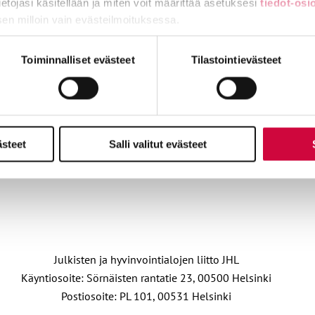
tietojasi käsitellään ja miten voit määrittää asetuksesi
tiedot-osi
sen milloin vain evästeilmoituksessa.
ttiin laittomasti, saa korvausta yli 12 000 euroa
miä, osa sivuston toimintaa parantavia, ja osaa käytetään tilastoi
Toiminnalliset evästeet
Tilastointievästeet
osopimuksen rikkominen
ästeet
Salli valitut evästeet
ITY VAHVAAN JOUKKOON
LIITY JÄSEN
Julkisten ja hyvinvointialojen liitto JHL
Käyntiosoite: Sörnäisten rantatie 23, 00500 Helsinki
Postiosoite: PL 101, 00531 Helsinki