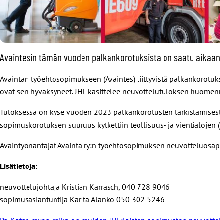
Avaintesin tämän vuoden palkankorotuksista on saatu aikaan 
Avaintan työehtosopimukseen (Avaintes) liittyvistä palkankorotu
ovat sen hyväksyneet. JHL käsittelee neuvottelutuloksen huomenna
Tuloksessa on kyse vuoden 2023 palkankorotusten tarkistamisesta 
sopimuskorotuksen suuruus kytkettiin teollisuus- ja vientialojen
Avaintyönantajat Avainta ry:n työehtosopimuksen neuvotteluosapuol
Lisätietoja:
neuvottelujohtaja Kristian Karrasch, 040 728 9046
sopimusasiantuntija Karita Alanko 050 302 5246
Ps. Katso myös, mikä on muiden JHL:läisten sopimusten neuvottel