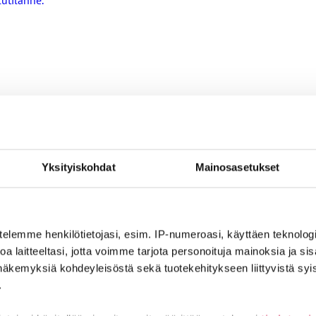
nin ehdoilla – Ammattiliitto JHL on antanut lausunnon koulujen j
Yksityiskohdat
Mainosasetukset
ta
ntoja
telemme henkilötietojasi, esim. IP-numeroasi, käyttäen teknologio
a laitteeltasi, jotta voimme tarjota personoituja mainoksia ja sis
näkemyksiä kohdeyleisöstä sekä tuotekehitykseen liittyvistä syist
.
ä ainakin tämä vakuutuksesta