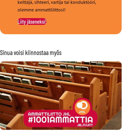
keittäjä, sihteeri, vartija tai konduktööri,
olemme ammattiliittosi!
Liity jäseneksi!
Sinua voisi kiinnostaa myös