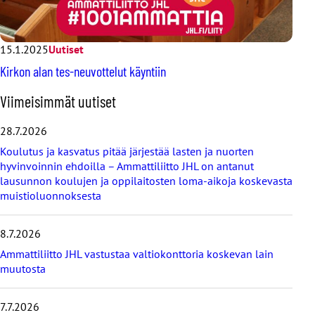
15.1.2025
Uutiset
Kirkon alan tes-neuvottelut käyntiin
O
Viimeisimmät uutiset
h
i
28.7.2026
t
Koulutus ja kasvatus pitää järjestää lasten ja nuorten
a
hyvinvoinnin ehdoilla – Ammattiliitto JHL on antanut
v
lausunnon koulujen ja oppilaitosten loma-aikoja koskevasta
i
muistioluonnoksesta
i
m
e
8.7.2026
i
s
Ammattiliitto JHL vastustaa valtiokonttoria koskevan lain
i
muutosta
m
m
7.7.2026
ä