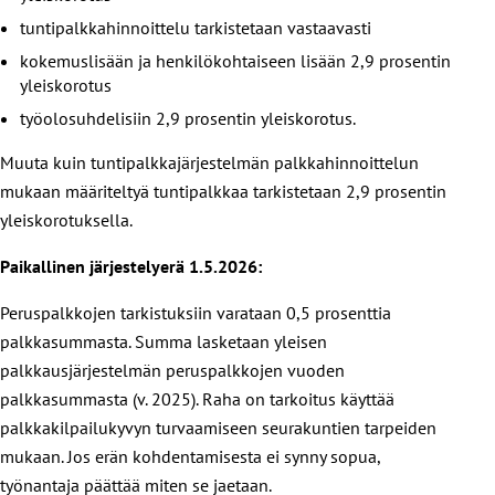
tuntipalkkahinnoittelu tarkistetaan vastaavasti
kokemuslisään ja henkilökohtaiseen lisään 2,9 prosentin
yleiskorotus
työolosuhdelisiin 2,9 prosentin yleiskorotus.
Muuta kuin tuntipalkkajärjestelmän palkkahinnoittelun
mukaan määriteltyä tuntipalkkaa tarkistetaan 2,9 prosentin
yleiskorotuksella.
Paikallinen järjestelyerä 1.5.2026:
Peruspalkkojen tarkistuksiin varataan 0,5 prosenttia
palkkasummasta. Summa lasketaan yleisen
palkkausjärjestelmän peruspalkkojen vuoden
palkkasummasta (v. 2025). Raha on tarkoitus käyttää
palkkakilpailukyvyn turvaamiseen seurakuntien tarpeiden
mukaan. Jos erän kohdentamisesta ei synny sopua,
työnantaja päättää miten se jaetaan.