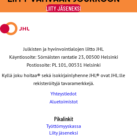
Facebookissa
viestipalvelu
sähköpostilla
WhatsAppilla
Telegramilla
LIITY JÄSENEKSI
X:ssä
Julkisten ja hyvinvointialojen liitto JHL
Käyntiosoite: Sörnäisten rantatie 23, 00500 Helsinki
Postiosoite: PL 101, 00531 Helsinki
Kyllä joku hoitaa® sekä isokirjainlyhenne JHL® ovat JHL:lle
rekisteröityjä tavaramerkkejä.
Yhteystiedot
Aluetoimistot
Pikalinkit
Työttömyyskassa
Liity jäseneksi