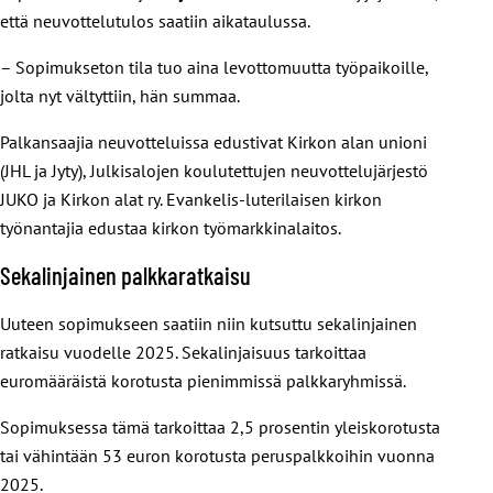
että neuvottelutulos saatiin aikataulussa.
– Sopimukseton tila tuo aina levottomuutta työpaikoille,
jolta nyt vältyttiin, hän summaa.
Palkansaajia neuvotteluissa edustivat Kirkon alan unioni
(JHL ja Jyty), Julkisalojen koulutettujen neuvottelujärjestö
JUKO ja Kirkon alat ry. Evankelis-luterilaisen kirkon
työnantajia edustaa kirkon työmarkkinalaitos.
Sekalinjainen palkkaratkaisu
Uuteen sopimukseen saatiin niin kutsuttu sekalinjainen
ratkaisu vuodelle 2025. Sekalinjaisuus tarkoittaa
euromääräistä korotusta pienimmissä palkkaryhmissä.
Sopimuksessa tämä tarkoittaa 2,5 prosentin yleiskorotusta
tai vähintään 53 euron korotusta peruspalkkoihin vuonna
2025.