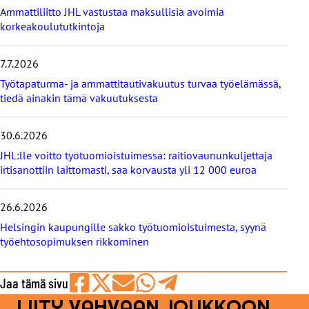
t
Ammattiliitto JHL vastustaa maksullisia avoimia
u
korkeakoulututkintoja
u
t
i
7.7.2026
s
Työtapaturma- ja ammattitautivakuutus turvaa työelämässä,
e
tiedä ainakin tämä vakuutuksesta
t
30.6.2026
JHL:lle voitto työtuomioistuimessa: raitiovaununkuljettaja
irtisanottiin laittomasti, saa korvausta yli 12 000 euroa
26.6.2026
Helsingin kaupungille sakko työtuomioistuimesta, syynä
työehtosopimuksen rikkominen
Jaa tämä sivu
LIITY VAHVAAN JOUKKOON
Jaa
Jaa
Jaa
Jaa
Jaa