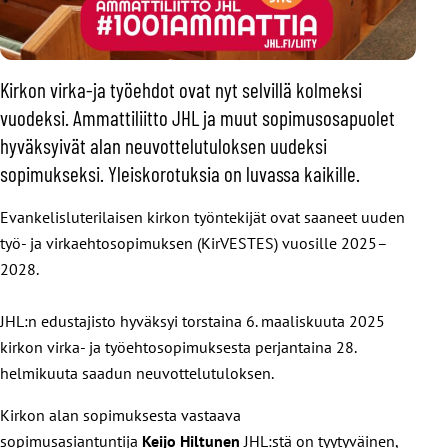
Kirkon virka-ja työehdot ovat nyt selvillä kolmeksi
vuodeksi. Ammattiliitto JHL ja muut sopimusosapuolet
hyväksyivät alan neuvottelutuloksen uudeksi
sopimukseksi. Yleiskorotuksia on luvassa kaikille.
Evankelisluterilaisen kirkon työntekijät ovat saaneet uuden
työ- ja virkaehtosopimuksen (KirVESTES) vuosille 2025–
2028.
JHL:n edustajisto hyväksyi torstaina 6. maaliskuuta 2025
kirkon virka- ja työehtosopimuksesta perjantaina 28.
helmikuuta saadun neuvottelutuloksen.
Kirkon alan sopimuksesta vastaava
sopimusasiantuntija
Keijo Hiltunen
JHL:stä on tyytyväinen,