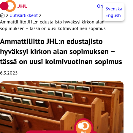
Siirry
OmaJHL
FI
Svenska
sisältöön
Uutisartikkelit
English
Ammattiliitto JHL:n edustajisto hyväksyi kirkon alan
sopimuksen – tässä on uusi kolmivuotinen sopimus
Ammattiliitto JHL:n edustajisto
hyväksyi kirkon alan sopimuksen –
tässä on uusi kolmivuotinen sopimus
6.3.2025