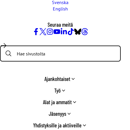
Svenska
English
Seuraa meitä
Facebook
X
Instagram
YouTube
LinkedIn
TikTok
Bluesky
Threads
/
Search:
Twitter
Ajankohtaiset
Työ
Alat ja ammatit
Jäsenyys
Yhdistyksille ja aktiiveille