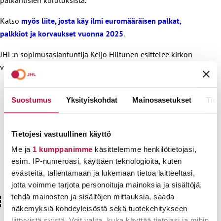
Katso
myös liite, josta käy ilmi euromääräisen palkat,
palkkiot ja korvaukset vuonna 2025
.
JHL:n sopimusasiantuntija Keijo Hiltunen esittelee kirkon
virka- ja työehtosopimuksen oheisella videolla.
Suostumus
Yksityiskohdat
Mainosasetukset
Tiet
Tietojesi vastuullinen käyttö
Me ja
1 kumppanimme
käsittelemme henkilötietojasi,
esim. IP-numeroasi, käyttäen teknologioita, kuten
evästeitä, tallentamaan ja lukemaan tietoa laitteeltasi,
jotta voimme tarjota personoituja mainoksia ja sisältöjä,
tehdä mainosten ja sisältöjen mittauksia, saada
näkemyksiä kohdeyleisöstä sekä tuotekehitykseen
liittyvistä syistä. Voit valita, kuka käyttää tietojasi ja mihin