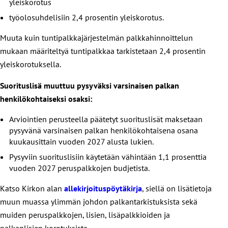
yleiskorotus
työolosuhdelisiin 2,4 prosentin yleiskorotus.
Muuta kuin tuntipalkkajärjestelmän palkkahinnoittelun
mukaan määriteltyä tuntipalkkaa tarkistetaan 2,4 prosentin
yleiskorotuksella.
Suorituslisä muuttuu pysyväksi varsinaisen palkan
henkilökohtaiseksi osaksi:
Arviointien perusteella päätetyt suorituslisät maksetaan
pysyvänä varsinaisen palkan henkilökohtaisena osana
kuukausittain vuoden 2027 alusta lukien.
Pysyviin suorituslisiin käytetään vähintään 1,1 prosenttia
vuoden 2027 peruspalkkojen budjetista.
Katso Kirkon alan
allekirjoituspöytäkirja
, siellä on lisätietoja
muun muassa ylimmän johdon palkantarkistuksista sekä
muiden peruspalkkojen, lisien, lisäpalkkioiden ja
palkanlisien korotuksista.