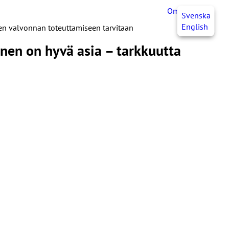
OmaJHL
FI
Svenska
English
ien valvonnan toteuttamiseen tarvitaan
nen on hyvä asia – tarkkuutta