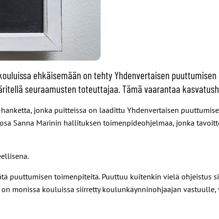
a kouluissa ehkäisemään on tehty Yhdenvertaisen puuttumisen
 määritellä seuraamusten toteuttajaa. Tämä vaarantaa kasvatus
u -hanketta, jonka puitteissa on laadittu Yhdenvertaisen puuttum
sa Sanna Marinin hallituksen toimenpideohjelmaa, jonka tavoittee
ellisena.
tä puuttumisen toimenpiteitä. Puuttuu kuitenkin vielä ohjeistus si
 on monissa kouluissa siirretty koulunkäynninohjaajan vastuulle, v