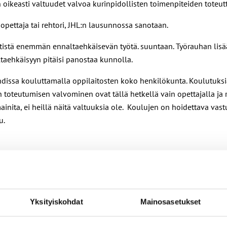
 oikeasti valtuudet valvoa kurinpidollisten toimenpiteiden toteut
pettaja tai rehtori, JHL:n lausunnossa sanotaan.
entistä enemmän ennaltaehkäisevän työtä. suuntaan. Työrauhan lisä
ltaehkäisyyn pitäisi panostaa kunnolla.
 tahdissa kouluttamalla oppilaitosten koko henkilökunta. Koulutuks
toteutumisen valvominen ovat tällä hetkellä vain opettajalla ja re
ita, ei heillä näitä valtuuksia ole. Koulujen on hoidettava vastuull
u.
der, 044 0750 850
Yksityiskohdat
Mainosasetukset