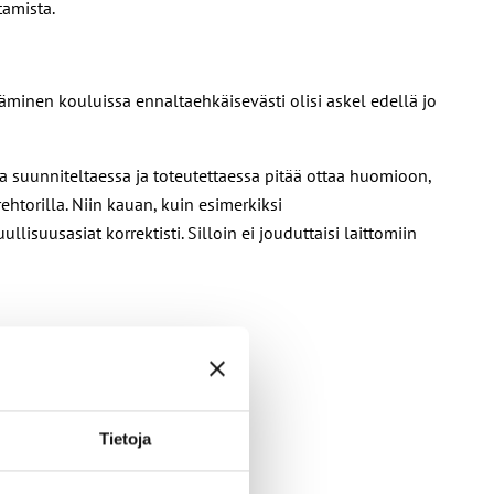
tamista.
äminen kouluissa ennaltaehkäisevästi olisi askel edellä jo
ia suunniteltaessa ja toteutettaessa pitää ottaa huomioon,
htorilla. Niin kauan, kuin esimerkiksi
isuusasiat korrektisti. Silloin ei jouduttaisi laittomiin
Tietoja