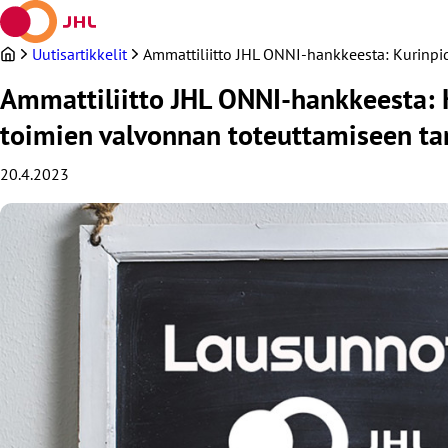
Siirry
sisältöön
Uutisartikkelit
Ammattiliitto JHL ONNI-hankkeesta: Kurinpid
Ammattiliitto JHL ONNI-hankkeesta: K
toimien valvonnan toteuttamiseen ta
20.4.2023