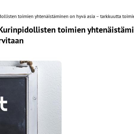
ollisten toimien yhtenäistäminen on hyvä asia – tarkkuutta toim
urinpidollisten toimien yhtenäistämi
rvitaan