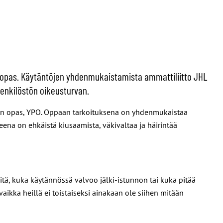
 opas. Käytäntöjen yhdenmukaistamista ammattiliitto JHL
henkilöstön oikeusturvan.
isen opas, YPO. Oppaan tarkoituksena on yhdenmukaistaa
na on ehkäistä kiusaamista, väkivaltaa ja häirintää
itä, kuka käytännössä valvoo jälki-istunnon tai kuka pitää
aikka heillä ei toistaiseksi ainakaan ole siihen mitään