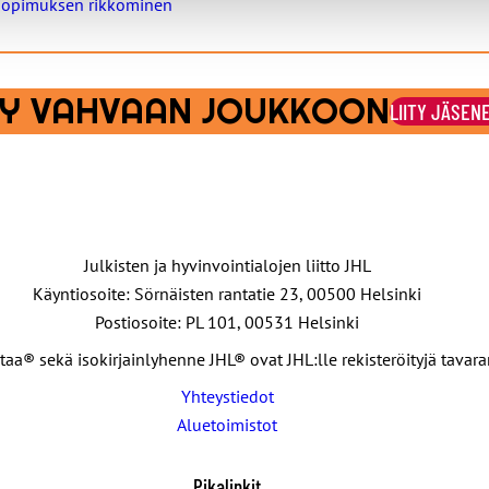
osopimuksen rikkominen
ITY VAHVAAN JOUKKOON
LIITY JÄSEN
Julkisten ja hyvinvointialojen liitto JHL
Käyntiosoite: Sörnäisten rantatie 23, 00500 Helsinki
Postiosoite: PL 101, 00531 Helsinki
taa® sekä isokirjainlyhenne JHL® ovat JHL:lle rekisteröityjä tavar
Yhteystiedot
Aluetoimistot
Pikalinkit