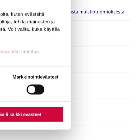
a oppilaitosten loma-aikoja koskevasta muistioluonnoksesta
ita, kuten evästeitä,
ältöjä, tehdä mainosten ja
ä. Voit valita, kuka käyttää
ossa
. Voit muuttaa
nti- tai
Markkinointievästeet
Salli kaikki evästeet