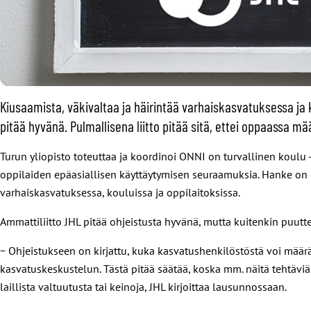
Kiusaamista, väkivaltaa ja häirintää varhaiskasvatuksessa j
pitää hyvänä. Pulmallisena liitto pitää sitä, ettei oppaassa
Turun yliopisto toteuttaa ja koordinoi ONNI on turvallinen koul
oppilaiden epäasiallisen käyttäytymisen seuraamuksia. Hanke on o
varhaiskasvatuksessa, kouluissa ja oppilaitoksissa.
Ammattiliitto JHL pitää ohjeistusta hyvänä, mutta kuitenkin puutte
− Ohjeistukseen on kirjattu, kuka kasvatushenkilöstöstä voi määrä
kasvatuskeskustelun. Tästä pitää säätää, koska mm. näitä tehtäviä
laillista valtuutusta tai keinoja, JHL kirjoittaa lausunnossaan.