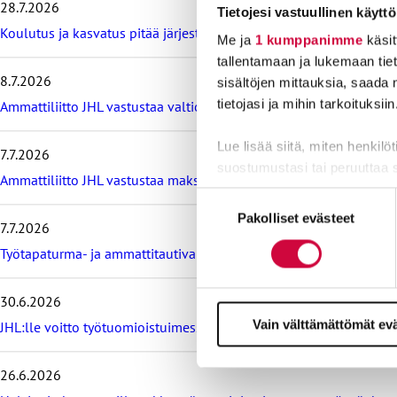
28.7.2026
Tietojesi vastuullinen käyttö
t
Koulutus ja kasvatus pitää järjestää lasten ja nuorten hyvinvoin
a
Me ja
1 kumppanimme
käsit
v
tallentamaan ja lukemaan tieto
i
8.7.2026
sisältöjen mittauksia, saada 
i
tietojasi ja mihin tarkoituksiin
m
Ammattiliitto JHL vastustaa valtiokonttoria koskevan lain muutos
e
i
Lue lisää siitä, miten henkilö
7.7.2026
s
suostumustasi tai peruuttaa 
i
Ammattiliitto JHL vastustaa maksullisia avoimia korkeakoulututki
m
Suostumuksen
Evästeistä osa on välttämättö
m
Pakolliset evästeet
valinta
7.7.2026
ä
markkinointitarkoituksiin.
t
Työtapaturma- ja ammattitautivakuutus turvaa työelämässä, tied
u
u
t
30.6.2026
i
Vain välttämättömät ev
JHL:lle voitto työtuomioistuimessa: raitiovaununkuljettaja irtisano
s
e
t
26.6.2026