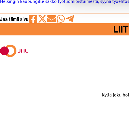
Helsingin kaupungille sakko työtuomioistuimesta, syynä työeht
Jaa tämä sivu
Jaa
Jaa
Jaa
Jaa
Jaa
LI
Facebookissa
viestipalvelu
sähköpostilla
WhatsAppilla
Telegramilla
X:ssä
Kyllä joku hoi