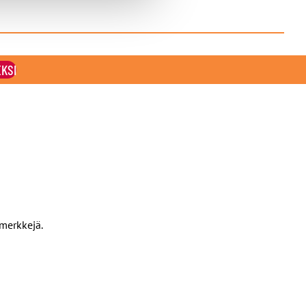
EKSI
amerkkejä.