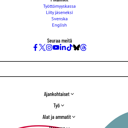
Työttömyyskassa
Liity jäseneksi
Svenska
English
Seuraa meitä
Facebook
X
Instagram
YouTube
LinkedIn
TikTok
Bluesky
Threads
/
Twitter
Ajankohtaiset
Työ
Alat ja ammatit