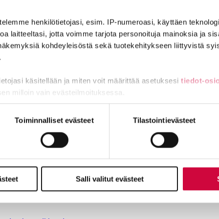
nin ehdoilla – Ammattiliitto JHL on antanut lausunnon koulujen j
telemme henkilötietojasi, esim. IP-numeroasi, käyttäen teknologio
a laitteeltasi, jotta voimme tarjota personoituja mainoksia ja sis
näkemyksiä kohdeyleisöstä sekä tuotekehitykseen liittyvistä syist
.
ta
tietojasi käsitellään ja miten voit määrittää asetuksesi
tiedot-osi
sen milloin vain evästeilmoituksessa.
ntoja
miä, osa sivuston toimintaa parantavia, ja osaa käytetään tilastoi
Toiminnalliset evästeet
Tilastointievästeet
ä ainakin tämä vakuutuksesta
ästeet
Salli valitut evästeet
ttiin laittomasti, saa korvausta yli 12 000 euroa