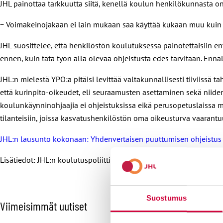
JHL painottaa tarkkuutta siitä, kenellä koulun henkilökunnasta on
− Voimakeinojakaan ei lain mukaan saa käyttää kukaan muu kuin o
JHL suosittelee, että henkilöstön koulutuksessa painotettaisiin 
ennen, kuin tätä työn alla olevaa ohjeistusta edes tarvitaan. Enna
JHL:n mielestä YPO:a pitäisi levittää valtakunnallisesti tiiviissä
että kurinpito-oikeudet, eli seuraamusten asettaminen sekä niiden 
koulunkäynninohjaajia ei ohjeistuksissa eikä perusopetuslaissa main
tilanteisiin, joissa kasvatushenkilöstön oma oikeusturva vaarantu
JHL:n lausunto kokonaan: Yhdenvertaisen puuttumisen ohjeistus
Lisätiedot: JHL:n koulutuspoliittinen asiantuntija Hanna Takolan
Suostumus
O
Viimeisimmät uutiset
h
i