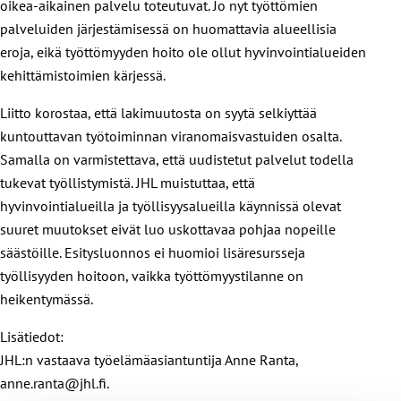
oikea-aikainen palvelu toteutuvat. Jo nyt työttömien
palveluiden järjestämisessä on huomattavia alueellisia
eroja, eikä työttömyyden hoito ole ollut hyvinvointialueiden
kehittämistoimien kärjessä.
Liitto korostaa, että lakimuutosta on syytä selkiyttää
kuntouttavan työtoiminnan viranomaisvastuiden osalta.
Samalla on varmistettava, että uudistetut palvelut todella
tukevat työllistymistä. JHL muistuttaa, että
hyvinvointialueilla ja työllisyysalueilla käynnissä olevat
suuret muutokset eivät luo uskottavaa pohjaa nopeille
säästöille. Esitysluonnos ei huomioi lisäresursseja
työllisyyden hoitoon, vaikka työttömyystilanne on
heikentymässä.
Lisätiedot:
JHL:n vastaava työelämäasiantuntija Anne Ranta,
anne.ranta@jhl.fi.