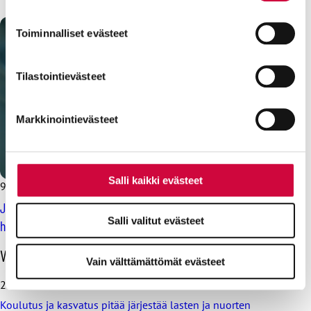
suostumustasi tai peruuttaa sen milloin vain
evästeilmoituksessa.
Toiminnalliset evästeet
Evästeistä osa on välttämättömiä, osa sivuston toimintaa
parantavia, ja osaa käytetään tilastointi- tai
Tilastointievästeet
markkinointitarkoituksiin.
Markkinointievästeet
Salli kaikki evästeet
9.8.2024
Lausunnot
JHL lyttää hoitotakuun pidentämisen: lisää jonoja, kuluja ja
Salli valitut evästeet
henkilökunnan kuormitusta
O
Viimeisimmät uutiset
Vain välttämättömät evästeet
h
i
28.7.2026
t
Koulutus ja kasvatus pitää järjestää lasten ja nuorten
a