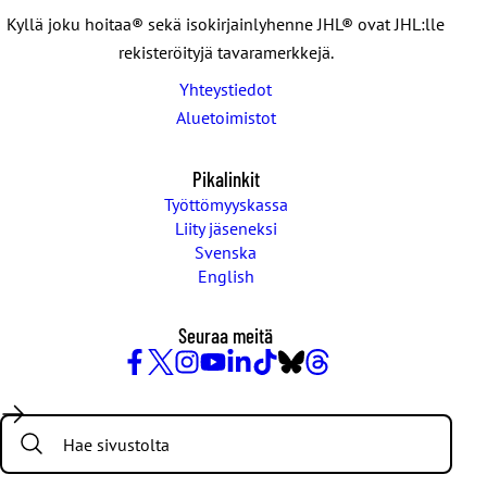
Kyllä joku hoitaa® sekä isokirjainlyhenne JHL® ovat JHL:lle
rekisteröityjä tavaramerkkejä.
Yhteystiedot
Aluetoimistot
Pikalinkit
Työttömyyskassa
Liity jäseneksi
Svenska
English
Seuraa meitä
Facebook
X
Instagram
YouTube
LinkedIn
TikTok
Bluesky
Threads
/
Search:
Twitter