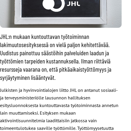
JHL:n mukaan kuntouttavan työtoiminnan
lakimuutosesityksessä on vielä paljon kehitettävää.
Uudistus painottuu säästöihin palveluiden laadun ja
työttömien tarpeiden kustannuksella. Ilman riittäviä
resursseja vaarana on, että pitkäaikaistyöttömyys ja
syrjäytyminen lisääntyvät.
Julkisten ja hyvinvointialojen liitto JHL on antanut sosiaali-
ja terveysministeriölle lausunnon hallituksen
esitysluonnoksesta kuntouttavasta työtoiminnasta annetun
lain muuttamiseksi. Esityksen mukaan
aktivointisuunnitelmia laadittaisiin jatkossa vain
toimeentulotukea saaville työttömille. Työttömyysetuutta