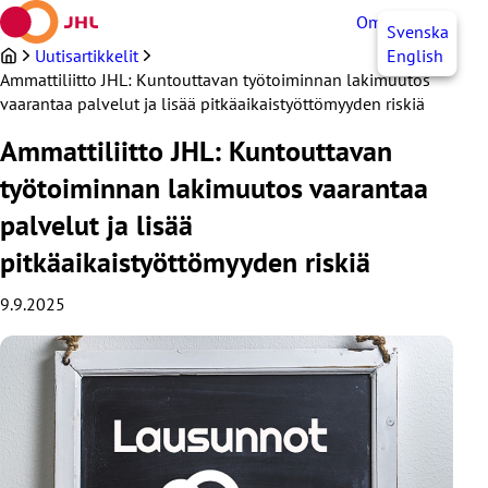
Siirry
OmaJHL
FI
Svenska
sisältöön
Uutisartikkelit
English
Ammattiliitto JHL: Kuntouttavan työtoiminnan lakimuutos
vaarantaa palvelut ja lisää pitkäaikaistyöttömyyden riskiä
Ammattiliitto JHL: Kuntouttavan
työtoiminnan lakimuutos vaarantaa
palvelut ja lisää
pitkäaikaistyöttömyyden riskiä
9.9.2025