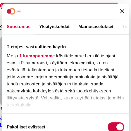
JHL:n lausunto kuntouttavan työtoiminnan lain muuttamisesta
Sinua voisi kiinnostaa myös
Suostumus
Yksityiskohdat
Mainosasetukset
Tiet
Tietojesi vastuullinen käyttö
Me ja
1 kumppanimme
käsittelemme henkilötietojasi,
esim. IP-numeroasi, käyttäen teknologioita, kuten
evästeitä, tallentamaan ja lukemaan tietoa laitteeltasi,
jotta voimme tarjota personoituja mainoksia ja sisältöjä,
tehdä mainosten ja sisältöjen mittauksia, saada
näkemyksiä kohdeyleisöstä sekä tuotekehitykseen
liittyvistä syistä. Voit valita, kuka käyttää tietojasi ja mihin
tarkoituksiin.
30.8.2024
Lausunnot
JHL vastustaa vanhuspalvelujen henkilöstömitoituksen
Lue lisää siitä, miten henkilötietojasi käsitellään ja miten
Suostumuksen
laskemista
voit määrittää asetuksesi
tiedot-osiossa
. Voit muuttaa
Pakolliset evästeet
valinta