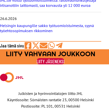
JHL:lle voitto työtuomioistuimessa: raitiovaununkuljettaja
irtisanottiin laittomasti, saa korvausta yli 12 000 euroa
26.6.2026
Helsingin kaupungille sakko työtuomioistuimesta, syynä
työehtosopimuksen rikkominen
Jaa tämä sivu
LIITY VAHVAAN JOUKKOON
Jaa
Jaa
Jaa
Jaa
Jaa
Facebookissa
viestipalvelu
sähköpostilla
WhatsAppilla
Telegramilla
LIITY JÄSENEKSI
X:ssä
Julkisten ja hyvinvointialojen liitto JHL
Käyntiosoite: Sörnäisten rantatie 23, 00500 Helsinki
Postiosoite: PL 101, 00531 Helsinki