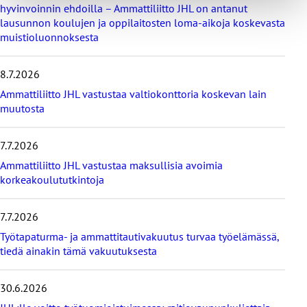
hyvinvoinnin ehdoilla – Ammattiliitto JHL on antanut
v
lausunnon koulujen ja oppilaitosten loma-aikoja koskevasta
i
muistioluonnoksesta
i
m
e
8.7.2026
i
s
Ammattiliitto JHL vastustaa valtiokonttoria koskevan lain
i
muutosta
m
m
7.7.2026
ä
t
Ammattiliitto JHL vastustaa maksullisia avoimia
u
korkeakoulututkintoja
u
t
i
7.7.2026
s
Työtapaturma- ja ammattitautivakuutus turvaa työelämässä,
e
tiedä ainakin tämä vakuutuksesta
t
30.6.2026