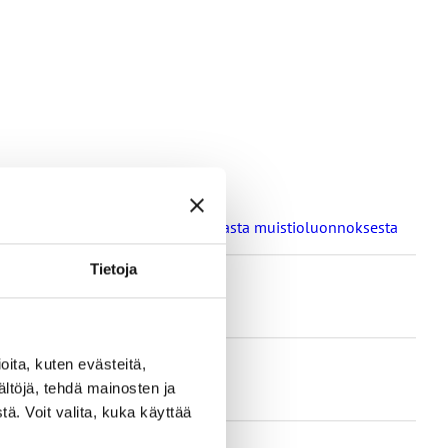
a oppilaitosten loma-aikoja koskevasta muistioluonnoksesta
Tietoja
ita, kuten evästeitä,
ältöjä, tehdä mainosten ja
ä. Voit valita, kuka käyttää