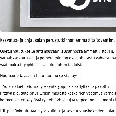
Kasvatus- ja ohjausalan perustutkinnon ammattitaitovaatimus
Opetushallitukselle antamassaan lausunnossa ammattiliitto JHL ilm
varhaiskasvatuksen ja perhetoiminnan osaamisalassa vahvasti pa
vaatimukset työyhteisössä toimimisen taidoista.
Huomautettavaakin liitto luonnoksesta löysi.
− Voisiko kielitietoisia työskentelytapoja sisällyttää jo pakollis
riittävä kielitaito on JHL:nkin mielestä keskeinen vaatimus varhais
kolmen kielen käytöstä työtehtävissä rajaa tarpeettomasti monia k
JHL peräänkuuluttaa myös valinta- ja soveltuvuuskokeiden palautta