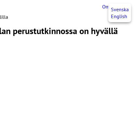
OmaJHL
FI
Svenska
English
illa
lan perustutkinnossa on hyvällä