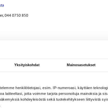
sta
der, 044 0750 850
nin ehdoilla – Ammattiliitto JHL on antanut lausunnon koulujen j
Yksityiskohdat
Mainosasetukset
ta
telemme henkilötietojasi, esim. IP-numeroasi, käyttäen teknologio
a laitteeltasi, jotta voimme tarjota personoituja mainoksia ja sis
ntoja
näkemyksiä kohdeyleisöstä sekä tuotekehitykseen liittyvistä syist
.