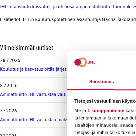
JHL:n lausunto kasvatus- ja ohjausalan perustutkinto -luonnokse
Lisätiedot: JHL:n koulutuspoliittinen asiantuntija Hanna Takolan
O
Viimeisimmät uutiset
h
i
28.7.2026
t
Koulutus ja kasvatus pitää järjestää lasten ja nuorten hyvinvoin
a
v
i
Suostumus
8.7.2026
i
m
Ammattiliitto JHL vastustaa valtiokonttoria koskevan lain muutos
e
Tietojesi vastuullinen käyttö
i
7.7.2026
Me ja
1 kumppanimme
käsit
s
i
tallentamaan ja lukemaan tieto
Ammattiliitto JHL vastustaa maksullisia avoimia korkeakoulututki
m
sisältöjen mittauksia, saada 
m
tietojasi ja mihin tarkoituksiin
7.7.2026