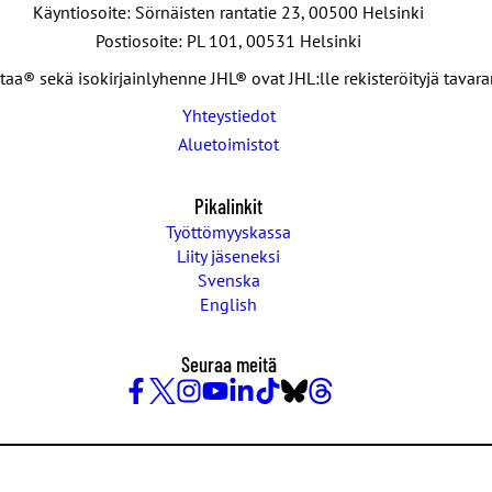
Käyntiosoite: Sörnäisten rantatie 23, 00500 Helsinki
Postiosoite: PL 101, 00531 Helsinki
taa® sekä isokirjainlyhenne JHL® ovat JHL:lle rekisteröityjä tavar
Yhteystiedot
Aluetoimistot
Pikalinkit
Työttömyyskassa
Liity jäseneksi
Svenska
English
Seuraa meitä
Facebook
X
Instagram
YouTube
LinkedIn
TikTok
Bluesky
Threads
/
Twitter