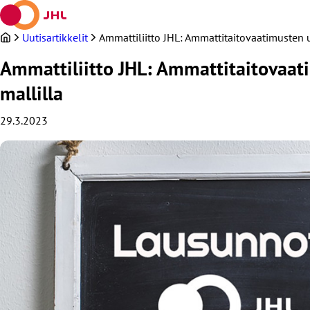
Siirry
sisältöön
Uutisartikkelit
Ammattiliitto JHL: Ammattitaitovaatimusten 
Ammattiliitto JHL: Ammattitaitovaati
mallilla
29.3.2023