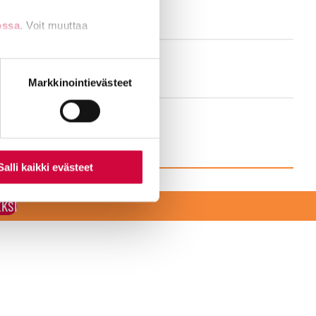
ossa
. Voit muuttaa
nti- tai
Markkinointievästeet
Salli kaikki evästeet
EKSI