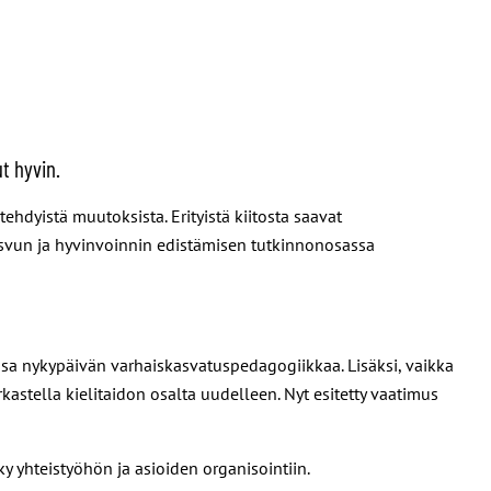
t hyvin.
hdyistä muutoksista. Erityistä kiitosta saavat
svun ja hyvinvoinnin edistämisen tutkinnonosassa
o osa nykypäivän varhaiskasvatuspedagogiikkaa. Lisäksi, vaikka
kastella kielitaidon osalta uudelleen. Nyt esitetty vaatimus
y yhteistyöhön ja asioiden organisointiin.