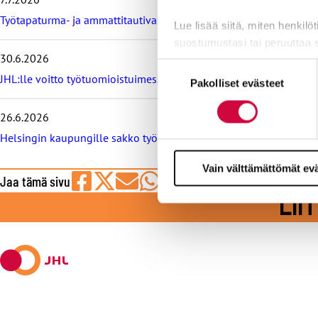
ä
t
Työtapaturma- ja ammattitautivakuutus turvaa työelämässä, tied
Lue lisää siitä, miten henkilö
u
u
suostumustasi tai peruuttaa 
t
30.6.2026
Suostumuksen
i
Evästeistä osa on välttämättö
JHL:lle voitto työtuomioistuimessa: raitiovaununkuljettaja irtisano
Pakolliset evästeet
valinta
s
markkinointitarkoituksiin.
e
t
26.6.2026
Helsingin kaupungille sakko työtuomioistuimesta, syynä työeht
Vain välttämättömät ev
Jaa tämä sivu
Jaa
Jaa
Jaa
Jaa
Jaa
LI
Facebookissa
viestipalvelu
sähköpostilla
WhatsAppilla
Telegramilla
X:ssä