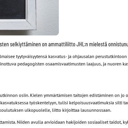
ten selkiyttäminen on ammattiliitto JHL:n mielestä onnistunu
aisee tyytyväisyytensä kasvatus- ja ohjausalan perustutkintoon te
inottuva pedagogisten osaamisvaatimusten laajuus, ja nuoren ka
iin tutkinnon osiin. Kielen ymmärtämisen taitojen edistäminen on j
kasvatuksessa työskentelyyn, tulisi kelpoisuusvaatimuksia silti tar
oulutuksen ulkopuolelle, liitto kirjoittaa lausunnossaan.
mista. Niiden avulla arvioidaan hakijoiden sosiaaliset taidot, kyk