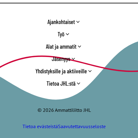
Ajankohtaiset
Työ
Alat ja ammatit
Jäsenyys
Yhdistyksille ja aktiiveille
Tietoa JHL:stä
© 2026 Ammattiliitto JHL
Tietoa evästeistä
Saavutettavuusseloste