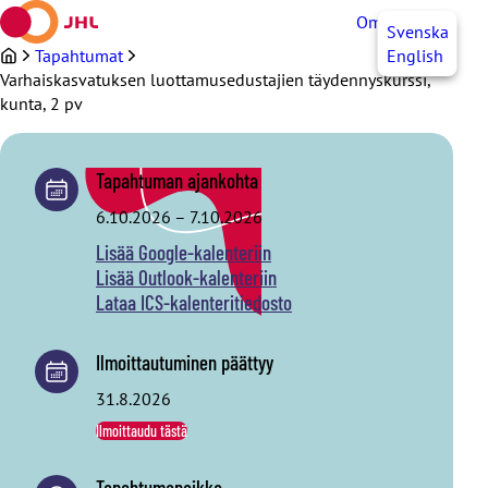
Siirry
OmaJHL
FI
Svenska
sisältöön
Tapahtumat
English
Varhaiskasvatuksen luottamusedustajien täydennyskurssi,
kunta, 2 pv
Tapahtuman ajankohta
6.10.2026
–
7.10.2026
Lisää Google-kalenteriin
Lisää Outlook-kalenteriin
Lataa ICS-kalenteritiedosto
Ilmoittautuminen päättyy
31.8.2026
Ilmoittaudu tästä
Tapahtumapaikka