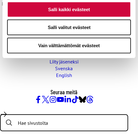
Kyllä joku hoitaa® sekä isokirjainlyhenne JHL® ovat JHL:lle
Salli kaikki evästeet
rekisteröityjä tavaramerkkejä.
Yhteystiedot
Salli valitut evästeet
Aluetoimistot
Vain välttämättömät evästeet
Pikalinkit
Työttömyyskassa
Liity jäseneksi
Svenska
English
Seuraa meitä
Facebook
X
Instagram
YouTube
LinkedIn
TikTok
Bluesky
Threads
/
Search:
Twitter