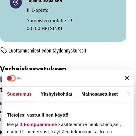
JHL-opisto
Sörnäisten rantatie 23
00500 HELSINKI
Luottamusmiestiedon täydennyskurssit
Varhaiskasvatuksen
luottamusedustajien
täydennyskurssi, kunta, 2 pv
Suostumus
Yksityiskohdat
Mainosasetukset
Tiet
Kaksipäiväinen lähiopetukseen perustuva täydennyskurssi
on tarkoitettu kunta-alan pääluottamusedustajille,
Tietojesi vastuullinen käyttö
luottamusedustajille ja heidän varaluottamusedustajilleen.
Me ja
1 kumppanimme
käsittelemme henkilötietojasi,
Keskeinen sisältö
esim. IP-numeroasi, käyttäen teknologioita, kuten