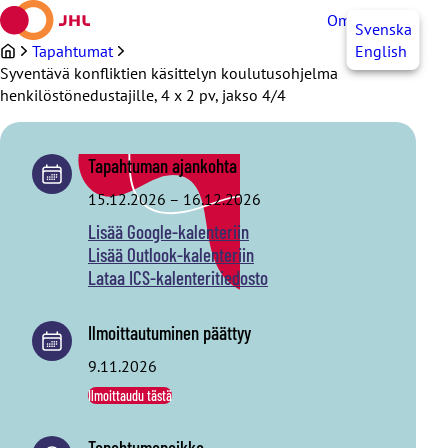
Siirry
OmaJHL
FI
Svenska
sisältöön
Tapahtumat
English
Syventävä konfliktien käsittelyn koulutusohjelma
henkilöstönedustajille, 4 x 2 pv, jakso 4/4
Tapahtuman ajankohta
15.12.2026
–
16.12.2026
Lisää Google-kalenteriin
Lisää Outlook-kalenteriin
Lataa ICS-kalenteritiedosto
Ilmoittautuminen päättyy
9.11.2026
Ilmoittaudu tästä
Tapahtumapaikka