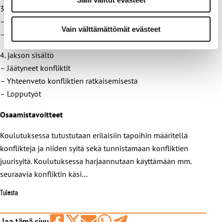
3. jakson sisältö
– Perustehtävät ja prosessit konfliktien lähteenä
Vain välttämättömät evästeet
– Muutokseen liittyvät konfliktit
4. jakson sisältö
– Jäätyneet konfliktit
– Yhteenveto konfliktien ratkaisemisesta
– Lopputyöt
Osaamistavoitteet
Koulutuksessa tutustutaan erilaisiin tapoihin määritellä
konflikteja ja niiden syitä sekä tunnistamaan konfliktien
juurisyitä. Koulutuksessa harjaannutaan käyttämään mm.
seuraavia konfliktin käsi…
Tulosta
Jaa tämä sivu