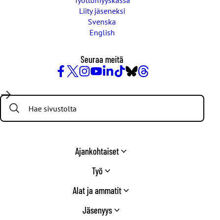
Työttömyyskassa
Liity jäseneksi
Svenska
English
Seuraa meitä
Facebook
X
Instagram
YouTube
LinkedIn
TikTok
Bluesky
Threads
/
Search:
Twitter
Ajankohtaiset
Työ
Alat ja ammatit
Jäsenyys