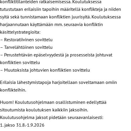
konfliktitilanteiden ratkaisemisessa. Koulutuksessa
tutustutaan erilaisiin tapoihin määritellä konflikteja ja niiden
syitä sekä tunnistamaan konfliktien juurisyitä. Koulutuksessa
harjaannutaan käyttämään mm. seuraavia konfliktin
käsittelystrategioita:
– Restoratiivinen sovittelu
– Tarvelähtöinen sovittelu
– Perustehtävän epäselvyydestä ja prosesseista johtuvat
konfliktien sovittelu
– Muutoksista johtuvien konfliktien sovittelu
Erilaisia lähestymistapoja harjoitellaan soveltamaan omiin
konflikteihin.
Huom! Koulutusohjelmaan osallistuminen edellyttää
sitoutumista koulutuksen kaikkiin jaksoihin.
Koulutusohjelma jaksot pidetään seuraavanlaisesti:
1. jakso 31.8.-1.9.2026