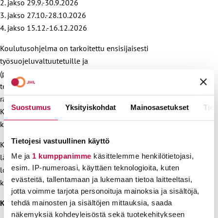
2. jakso 29.9.-30.9.2026
3. jakso 27.10.-28.10.2026
4. jakso 15.12.-16.12.2026
Koulutusohjelma on tarkoitettu ensisijaisesti
työsuojeluvaltuutetuille ja
(pää)luottamusmiehille/luottamusedustajille, jotka
tehtävässään kohtaavat konfliktitilanteita ja toimivat niiden
ratkaisuprosesseissa. Koulutus soveltuu kaikille toimialoille.
Suostumus
Yksityiskohdat
Mainosasetukset
Tiet
Koulutuksen palkallisuus määrittyy oman
koulutussopimuksen mukaisesti.
Tietojesi vastuullinen käyttö
Koulutusohjelmaan on erillinen hakuprosessi: hakijoille
Me ja
1 kumppanimme
käsittelemme henkilötietojasi,
lähetetään syventävä hakulomake, jonka perusteella
esim. IP-numeroasi, käyttäen teknologioita, kuten
lopulliset valinnat tehdään. Hakuprosessi käynnistyy
evästeitä, tallentamaan ja lukemaan tietoa laitteeltasi,
keväällä 2026 ja valinnat tehdään 31.5. mennessä.
jotta voimme tarjota personoituja mainoksia ja sisältöjä,
Kohderyhmä
tehdä mainosten ja sisältöjen mittauksia, saada
näkemyksiä kohdeyleisöstä sekä tuotekehitykseen