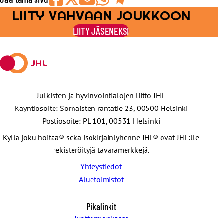
LIITY VAHVAAN JOUKKOON
Jaa
Jaa
Jaa
Jaa
Jaa
Facebookissa
viestipalvelu
sähköpostilla
WhatsAppilla
Telegramilla
LIITY JÄSENEKSI
X:ssä
Julkisten ja hyvinvointialojen liitto JHL
Käyntiosoite: Sörnäisten rantatie 23, 00500 Helsinki
Postiosoite: PL 101, 00531 Helsinki
Kyllä joku hoitaa® sekä isokirjainlyhenne JHL® ovat JHL:lle
rekisteröityjä tavaramerkkejä.
Yhteystiedot
Aluetoimistot
Pikalinkit