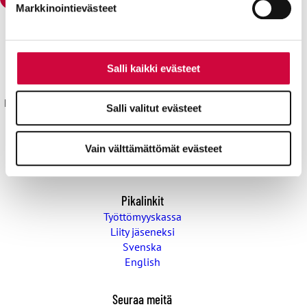
Markkinointievästeet
Julkisten ja hyvinvointialojen liitto JHL
Käyntiosoite: Sörnäisten rantatie 23, 00500 Helsinki
Salli kaikki evästeet
Postiosoite: PL 101, 00531 Helsinki
Kyllä joku hoitaa® sekä isokirjainlyhenne JHL® ovat JHL:lle
Salli valitut evästeet
rekisteröityjä tavaramerkkejä.
Yhteystiedot
Vain välttämättömät evästeet
Aluetoimistot
Pikalinkit
Työttömyyskassa
Liity jäseneksi
Svenska
English
Seuraa meitä