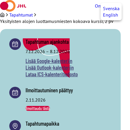
Siirry
OmaJHL
FI
Svenska
sisältöön
Tapahtumat
English
Yksityisten alojen luottamusmiesten kokoava kurssi, 2 pv
Tapahtuman ajankohta
7.12.2026
–
8.12.2026
Lisää Google-kalenteriin
Lisää Outlook-kalenteriin
Lataa ICS-kalenteritiedosto
Ilmoittautuminen päättyy
2.11.2026
Ilmoittaudu tästä
Tapahtumapaikka