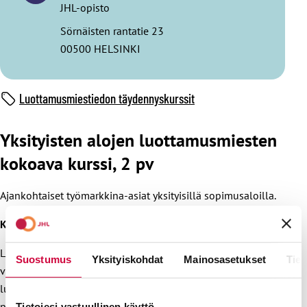
JHL-opisto
Sörnäisten rantatie 23
00500 HELSINKI
Luottamusmiestiedon täydennyskurssit
Yksityisten alojen luottamusmiesten
kokoava kurssi, 2 pv
Ajankohtaiset työmarkkina-asiat yksityisillä sopimusaloilla.
Kohderyhmä
Luottamusmiehet, pääluottamusmiehet,
Suostumus
Yksityiskohdat
Mainosasetukset
Tiet
varaluottamusmiehet, varapääluottamusmiehet, divisioonan
luottamusmiehet, alueluottamusmiehet, yhdistyksen
puheenjohtajat.
Tietojesi vastuullinen käyttö