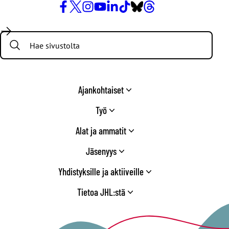
Facebook
X
Instagram
YouTube
LinkedIn
TikTok
Bluesky
Threads
/
Search:
Twitter
Ajankohtaiset
Työ
Alat ja ammatit
Jäsenyys
Yhdistyksille ja aktiiveille
Tietoa JHL:stä