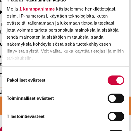
Me ja
1 kumppanimme
käsittelemme henkilötietojasi,
Keskeinen sisältö
esim. IP-numeroasi, käyttäen teknologioita, kuten
evästeitä, tallentamaan ja lukemaan tietoa laitteeltasi,
Työmarkkinatilanne, mahdolliset lakimuutokset,
jotta voimme tarjota personoituja mainoksia ja sisältöjä,
luottamustehtävässä toimiminen.
tehdä mainosten ja sisältöjen mittauksia, saada
Osaamistavoitteet
näkemyksiä kohdeyleisöstä sekä tuotekehitykseen
liittyvistä syistä. Voit valita, kuka käyttää tietojasi ja mihin
Osaa soveltaa muuttunutta lainsäädäntöä,
tarkoituksiin.
työmarkkinatilanteen ymmärrys.
Lue lisää siitä, miten henkilötietojasi käsitellään ja miten
Suostumuksen
Tulosta
voit määrittää asetuksesi
tiedot-osiossa
. Voit muuttaa
Pakolliset evästeet
valinta
suostumustasi tai peruuttaa sen milloin vain
Jaa tämä sivu
evästeilmoituksessa.
Toiminnalliset evästeet
LIITY VAHVAAN JOUKKOON
Jaa
Jaa
Jaa
Jaa
Jaa
Facebookissa
viestipalvelu
sähköpostilla
WhatsAppilla
Telegramilla
Evästeistä osa on välttämättömiä, osa sivuston toimintaa
LIITY JÄSENEKSI
X:ssä
parantavia, ja osaa käytetään tilastointi- tai
Tilastointievästeet
markkinointitarkoituksiin.