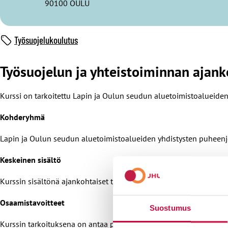
90100 OULU
Työsuojelukoulutus
Työsuojelun ja yhteistoiminnan ajanko
Kurssi on tarkoitettu Lapin ja Oulun seudun aluetoimistoalueiden 
Kohderyhmä
Lapin ja Oulun seudun aluetoimistoalueiden yhdistysten puheenjo
Keskeinen sisältö
Kurssin sisältönä ajankohtaiset työsuojelu- ja yhteistoiminta-asiat
Osaamistavoitteet
Suostumus
Kurssin tarkoituksena on antaa päivien osanottajille ajankohtaist