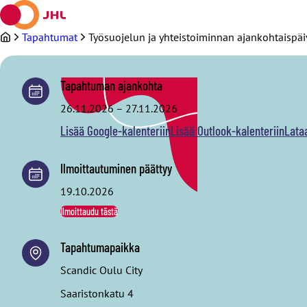
Siirry
sisältöön
Tapahtumat
Työsuojelun ja yhteistoiminnan ajankohtaispäiv
Tapahtuman ajankohta
26.11.2026
–
27.11.2026
Lisää Google-kalenteriin
Lisää Outlook-kalenteriin
Lata
Ilmoittautuminen päättyy
19.10.2026
Ilmoittaudu tästä
Tapahtumapaikka
Scandic Oulu City
Saaristonkatu 4