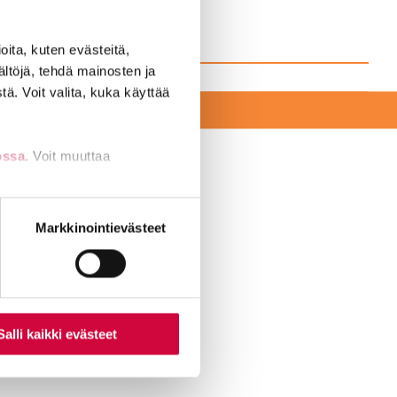
ita, kuten evästeitä,
ältöjä, tehdä mainosten ja
ä. Voit valita, kuka käyttää
EKSI
ossa
. Voit muuttaa
nti- tai
Markkinointievästeet
amerkkejä.
Salli kaikki evästeet