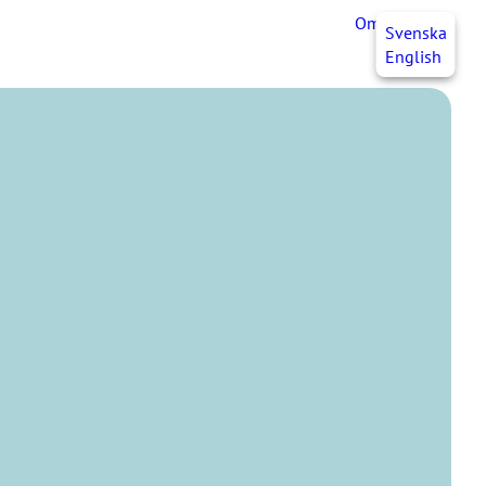
OmaJHL
FI
Svenska
English