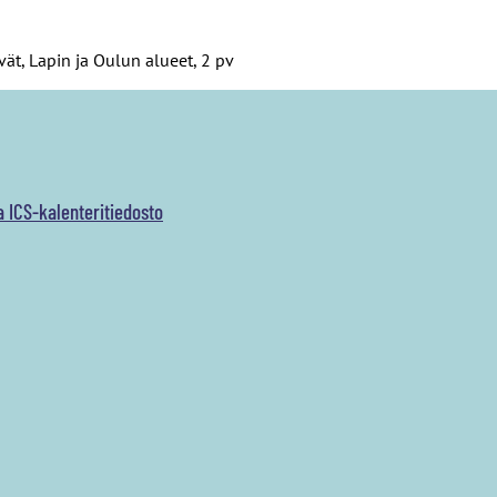
ät, Lapin ja Oulun alueet, 2 pv
a ICS-kalenteritiedosto