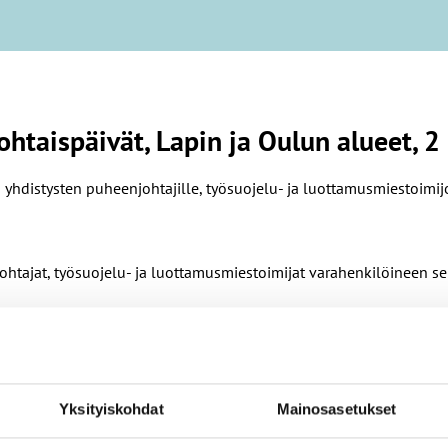
htaispäivät, Lapin ja Oulun alueet, 2
yhdistysten puheenjohtajille, työsuojelu- ja luottamusmiestoimijo
htajat, työsuojelu- ja luottamusmiestoimijat varahenkilöineen se
.
Yksityiskohdat
Mainosasetukset
a tietoa työsuojelusta, työpaikan yhteistoiminnan muutoksista sek