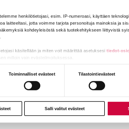
telemme henkilötietojasi, esim. IP-numeroasi, käyttäen teknologio
a laitteeltasi, jotta voimme tarjota personoituja mainoksia ja sis
näkemyksiä kohdeyleisöstä sekä tuotekehitykseen liittyvistä syist
ITY VAHVAAN JOUKKOON
LIITY JÄSEN
.
tietojasi käsitellään ja miten voit määrittää asetuksesi
tiedot-osi
sen milloin vain evästeilmoituksessa.
miä, osa sivuston toimintaa parantavia, ja osaa käytetään tilastoi
Toiminnalliset evästeet
Tilastointievästeet
Julkisten ja hyvinvointialojen liitto JHL
Käyntiosoite: Sörnäisten rantatie 23, 00500 Helsinki
Postiosoite: PL 101, 00531 Helsinki
taa® sekä isokirjainlyhenne JHL® ovat JHL:lle rekisteröityjä tavar
ästeet
Salli valitut evästeet
Yhteystiedot
Aluetoimistot