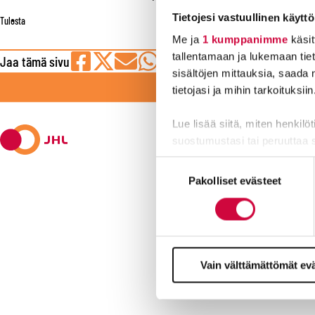
Tietojesi vastuullinen käyttö
Tulosta
Me ja
1 kumppanimme
käsit
tallentamaan ja lukemaan tieto
Jaa tämä sivu
sisältöjen mittauksia, saada 
Jaa
Jaa
Jaa
Jaa
Jaa
LI
tietojasi ja mihin tarkoituksiin
Facebookissa
viestipalvelu
sähköpostilla
WhatsAppilla
Telegramilla
X:ssä
Lue lisää siitä, miten henkilö
suostumustasi tai peruuttaa 
Suostumuksen
Evästeistä osa on välttämättö
Pakolliset evästeet
valinta
markkinointitarkoituksiin.
Kyllä joku hoi
Vain välttämättömät ev