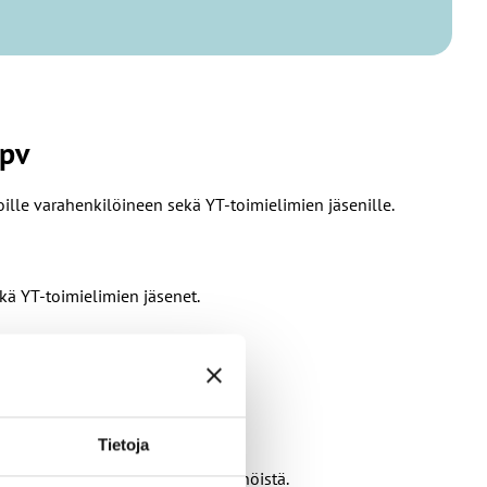
 pv
ille varahenkilöineen sekä YT-toimielimien jäsenille.
kä YT-toimielimien jäsenet.
Tietoja
ä työhyvinvoinnin hyvistä käytännöistä.