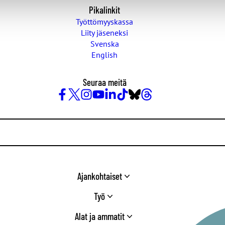
Pikalinkit
Työttömyyskassa
Liity jäseneksi
Svenska
English
Seuraa meitä
Facebook
X
Instagram
YouTube
LinkedIn
TikTok
Bluesky
Threads
/
Twitter
Ajankohtaiset
Työ
Alat ja ammatit