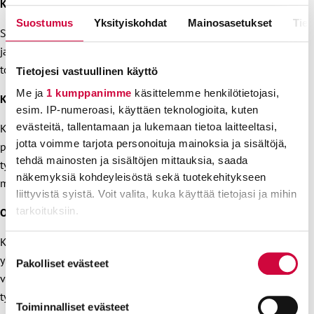
Kohderyhmä
Suostumus
Yksityiskohdat
Mainosasetukset
Tiet
Sisä-Suomen alueen yhdistysten puheenjohtajat, työsuojelu-
ja luottamusmiestoimijat varahenkilöineen sekä YT-
toimielimien jäsenet.
Tietojesi vastuullinen käyttö
Me ja
1 kumppanimme
käsittelemme henkilötietojasi,
Keskeinen sisältö
esim. IP-numeroasi, käyttäen teknologioita, kuten
evästeitä, tallentamaan ja lukemaan tietoa laitteeltasi,
Kurssin tavoitteena on antaa
jotta voimme tarjota personoituja mainoksia ja sisältöjä,
päivien osanottajille ajankohtaista tietoa työsuojelusta,
tehdä mainosten ja sisältöjen mittauksia, saada
työpaikan yhteistoiminnan
näkemyksiä kohdeyleisöstä sekä tuotekehitykseen
muutoksista sekä työhyvinvoinnin hyvistä käytännöistä.
liittyvistä syistä. Voit valita, kuka käyttää tietojasi ja mihin
tarkoituksiin.
Osaamistavoitteet
Kurssin käynyt on perehtynyt ajankohtaisiin työsuojelun ja
Lue lisää siitä, miten henkilötietojasi käsitellään ja miten
Suostumuksen
yhteistoiminnan asioihin sekä alueellisesti että
voit määrittää asetuksesi
tiedot-osiossa
. Voit muuttaa
Pakolliset evästeet
valinta
valtakunnallisesti. Lisäksi osallistujan osaamista
suostumustasi tai peruuttaa sen milloin vain
evästeilmoituksessa.
työhyvinvointiasioissa vahvistetaan.
Toiminnalliset evästeet