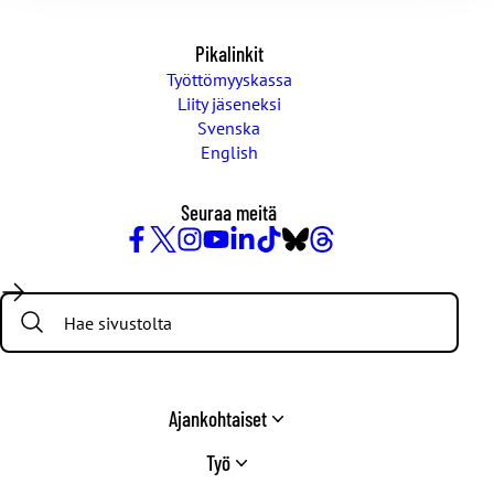
Pikalinkit
Työttömyyskassa
Liity jäseneksi
Svenska
English
Seuraa meitä
Facebook
X
Instagram
YouTube
LinkedIn
TikTok
Bluesky
Threads
/
Search:
Twitter
Ajankohtaiset
Työ