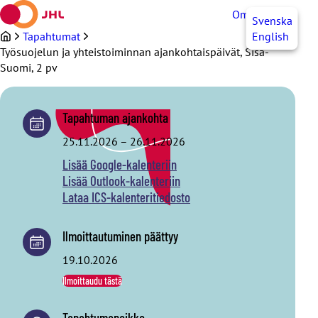
Siirry
OmaJHL
FI
Svenska
sisältöön
Tapahtumat
English
Työsuojelun ja yhteistoiminnan ajankohtaispäivät, Sisä-
Suomi, 2 pv
Tapahtuman ajankohta
25.11.2026
–
26.11.2026
Lisää Google-kalenteriin
Lisää Outlook-kalenteriin
Lataa ICS-kalenteritiedosto
Ilmoittautuminen päättyy
19.10.2026
Ilmoittaudu tästä
Tapahtumapaikka