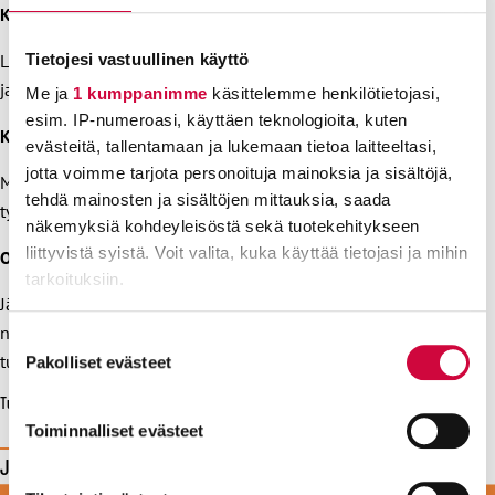
Kohderyhmä
Tietojesi vastuullinen käyttö
Luontoammattilaiset JHL ry:n jäsenet ja Metsähallituksessa
ja Luonnonvarakeskuksessa työskentelevät.
Me ja
1 kumppanimme
käsittelemme henkilötietojasi,
esim. IP-numeroasi, käyttäen teknologioita, kuten
Keskeinen sisältö
evästeitä, tallentamaan ja lukemaan tietoa laitteeltasi,
jotta voimme tarjota personoituja mainoksia ja sisältöjä,
Metsähallituksen ja LUKE:n ajankohtaiset asiat,
tehdä mainosten ja sisältöjen mittauksia, saada
työmarkkinatilanne ja järjestötoiminta.
näkemyksiä kohdeyleisöstä sekä tuotekehitykseen
liittyvistä syistä. Voit valita, kuka käyttää tietojasi ja mihin
Osaamistavoitteet
tarkoituksiin.
Jäsenet ovat tietoisia työpaikkojensa tulevaisuuden
näkymistä ja liiton neuvottelutoiminnasta aloilla. Jäsenet
Lue lisää siitä, miten henkilötietojasi käsitellään ja miten
Suostumuksen
voit määrittää asetuksesi
tiedot-osiossa
. Voit muuttaa
tuntevat järjestötyön merkityksen.
Pakolliset evästeet
valinta
suostumustasi tai peruuttaa sen milloin vain
Tulosta
evästeilmoituksessa.
Toiminnalliset evästeet
Jaa tämä sivu
Evästeistä osa on välttämättömiä, osa sivuston toimintaa
parantavia, ja osaa käytetään tilastointi- tai