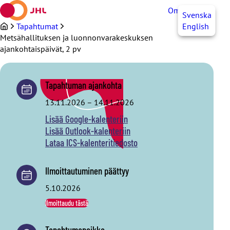
Siirry
OmaJHL
FI
Svenska
sisältöön
Tapahtumat
English
Metsähallituksen ja luonnonvarakeskuksen
ajankohtaispäivät, 2 pv
Tapahtuman ajankohta
13.11.2026
–
14.11.2026
Lisää Google-kalenteriin
Lisää Outlook-kalenteriin
Lataa ICS-kalenteritiedosto
Ilmoittautuminen päättyy
5.10.2026
Ilmoittaudu tästä
Tapahtumapaikka