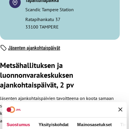
Scandic Tampere Station
Ratapihankatu 37
33100 TAMPERE
Jäsenten ajankohtaispäivät
Metsähallituksen ja
luonnonvarakeskuksen
ajankohtaispäivät, 2 pv
Jäsenten ajankohtaispäivien tavoitteena on koota samaan
sopimusalaan/hallinnonalaan kuuluvia jäseniä
keskustelemaan työnsä ja työpaikkansa ajankohtaisista
asioista ja kehitysnäkymistä.
Suostumus
Yksityiskohdat
Mainosasetukset
Tiet