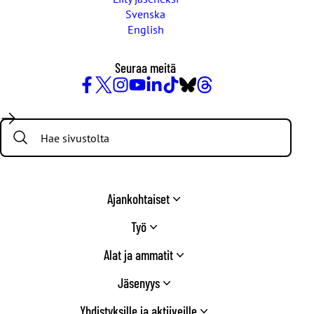
Svenska
English
Seuraa meitä
Facebook
X
Instagram
YouTube
LinkedIn
TikTok
Bluesky
Threads
/
Search:
Twitter
Ajankohtaiset
Työ
Alat ja ammatit
Jäsenyys
Yhdistyksille ja aktiiveille