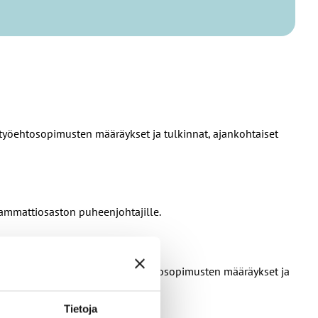
työehtosopimusten määräykset ja tulkinnat, ajankohtaiset
 ammattiosaston puheenjohtajille.
ja paikallinen sopiminen, työehtosopimusten määräykset ja
Tietoja