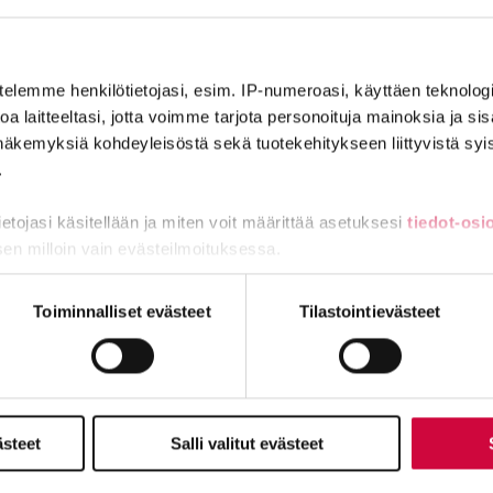
iin sekä keskeisiä työelämän lakeja.
telemme henkilötietojasi, esim. IP-numeroasi, käyttäen teknologio
a laitteeltasi, jotta voimme tarjota personoituja mainoksia ja sis
näkemyksiä kohdeyleisöstä sekä tuotekehitykseen liittyvistä syist
.
ITY VAHVAAN JOUKKOON
LIITY JÄSEN
tietojasi käsitellään ja miten voit määrittää asetuksesi
tiedot-osi
sen milloin vain evästeilmoituksessa.
miä, osa sivuston toimintaa parantavia, ja osaa käytetään tilastoi
Toiminnalliset evästeet
Tilastointievästeet
Julkisten ja hyvinvointialojen liitto JHL
Käyntiosoite: Sörnäisten rantatie 23, 00500 Helsinki
Postiosoite: PL 101, 00531 Helsinki
taa® sekä isokirjainlyhenne JHL® ovat JHL:lle rekisteröityjä tavar
ästeet
Salli valitut evästeet
Yhteystiedot