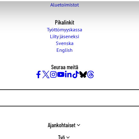
Aluetoimistot
Pikalinkit
Työttömyyskassa
Liity jäseneksi
Svenska
English
Seuraa meitä
Facebook
X
Instagram
YouTube
LinkedIn
TikTok
Bluesky
Threads
/
Twitter
Ajankohtaiset
Työ