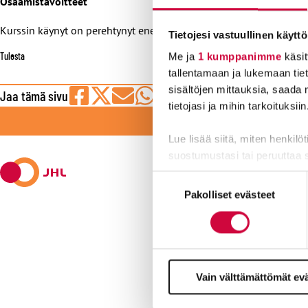
Osaamistavoitteet
Kurssin käynyt on perehtynyt energian työehtosopimuksen määreis
Tietojesi vastuullinen käyttö
Tulosta
Me ja
1 kumppanimme
käsit
tallentamaan ja lukemaan tieto
sisältöjen mittauksia, saada 
Jaa tämä sivu
tietojasi ja mihin tarkoituksiin
Jaa
Jaa
Jaa
Jaa
Jaa
LI
Facebookissa
viestipalvelu
sähköpostilla
WhatsAppilla
Telegramilla
Lue lisää siitä, miten henkilö
X:ssä
suostumustasi tai peruuttaa 
Suostumuksen
Evästeistä osa on välttämättö
Pakolliset evästeet
valinta
markkinointitarkoituksiin.
Kyllä joku hoi
Vain välttämättömät ev