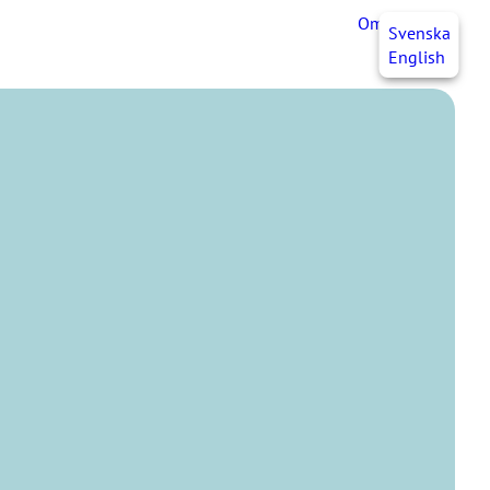
OmaJHL
FI
Svenska
English