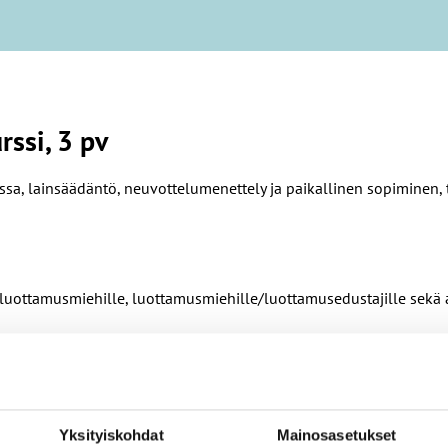
ssi, 3 pv
sa, lainsäädäntö, neuvottelumenettely ja paikallinen sopiminen, 
äluottamusmiehille, luottamusmiehille/luottamusedustajille sekä
valvonta rakennemuutoksissa, lainsäädäntö, neuvottelumenettely 
elsinki JHL-opisto.
Yksityiskohdat
Mainosasetukset