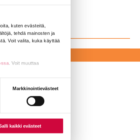
ita, kuten evästeitä,
ältöjä, tehdä mainosten ja
ä. Voit valita, kuka käyttää
EKSI
ossa
. Voit muuttaa
nti- tai
Markkinointievästeet
amerkkejä.
Salli kaikki evästeet