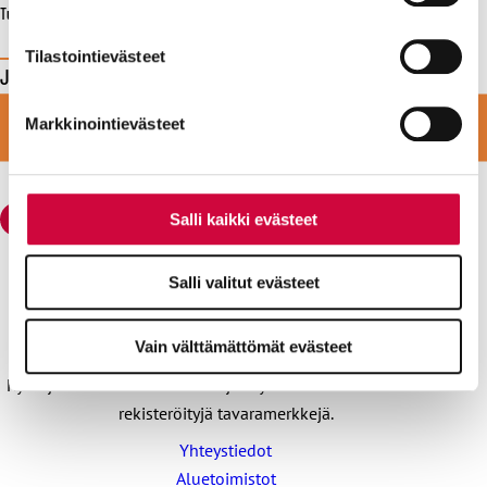
Tulosta
Evästeistä osa on välttämättömiä, osa sivuston toimintaa
parantavia, ja osaa käytetään tilastointi- tai
Tilastointievästeet
Jaa tämä sivu
markkinointitarkoituksiin.
LIITY VAHVAAN JOUKKOON
Jaa
Jaa
Jaa
Jaa
Jaa
Markkinointievästeet
Facebookissa
viestipalvelu
sähköpostilla
WhatsAppilla
Telegramilla
LIITY JÄSENEKSI
X:ssä
Salli kaikki evästeet
Salli valitut evästeet
Julkisten ja hyvinvointialojen liitto JHL
Käyntiosoite: Sörnäisten rantatie 23, 00500 Helsinki
Vain välttämättömät evästeet
Postiosoite: PL 101, 00531 Helsinki
Kyllä joku hoitaa® sekä isokirjainlyhenne JHL® ovat JHL:lle
rekisteröityjä tavaramerkkejä.
Yhteystiedot
Aluetoimistot