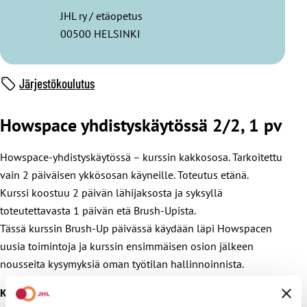
JHL ry / etäopetus
00500 HELSINKI
Järjestökoulutus
Howspace yhdistyskäytössä 2/2, 1 pv
Howspace-yhdistyskäytössä – kurssin kakkososa. Tarkoitettu
vain 2 päiväisen ykkösosan käyneille. Toteutus etänä.
Kurssi koostuu 2 päivän lähijaksosta ja syksyllä
toteutettavasta 1 päivän etä Brush-Upista.
Tässä kurssin Brush-Up päivässä käydään läpi Howspacen
uusia toimintoja ja kurssin ensimmäisen osion jälkeen
nousseita kysymyksiä oman työtilan hallinnoinnista.
Kohderyhmä