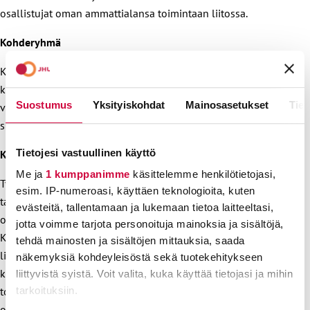
osallistujat oman ammattialansa toimintaan liitossa.
Kohderyhmä
Koulutus on suunnattu ensisijaisesti suomea vieraana
kielenä puhuville hoitajille, joiden suomen kielen taito on
Suostumus
Yksityiskohdat
Mainosasetukset
Tiet
vähintään A2.2. Mikäli kurssilla on tilaa, voi myös muut
suomen oppijat osallistua.
Tietojesi vastuullinen käyttö
Keskeinen sisältö
Me ja
1 kumppanimme
käsittelemme henkilötietojasi,
Työelämän käytännön kielitaitoon keskittyvä koulutus on
esim. IP-numeroasi, käyttäen teknologioita, kuten
tarkoitettu ensisijaisesti hoitajina työskenteleville suomen
evästeitä, tallentamaan ja lukemaan tietoa laitteeltasi,
oppijoille, joiden suomen kielen taitotaso on vähintään A2.2.
jotta voimme tarjota personoituja mainoksia ja sisältöjä,
Koulutuksen tarkoitus on vahvistaa oman alan sanastoa,
tehdä mainosten ja sisältöjen mittauksia, saada
lisätä itsevarmuutta suomen puhumiseen sekä parantaa
näkemyksiä kohdeyleisöstä sekä tuotekehitykseen
kieliopillista tarkkuutta. Koulutus edistää hoitoalan työssä
liittyvistä syistä. Voit valita, kuka käyttää tietojasi ja mihin
toimimisen lisäksi työturvallisuutta sekä tutustuttaa
tarkoituksiin.
osallistujat oman ammattialansa toimintaan liitossa.