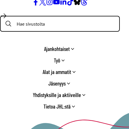
Facebook
X
Instagram
YouTube
LinkedIn
TikTok
Bluesky
Threads
/
Search:
Twitter
Ajankohtaiset
Työ
Alat ja ammatit
Jäsenyys
Yhdistyksille ja aktiiveille
Tietoa JHL:stä