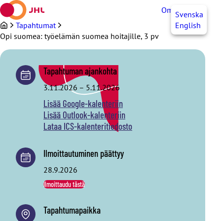
Siirry
OmaJHL
FI
Svenska
sisältöön
Tapahtumat
English
Opi suomea: työelämän suomea hoitajille, 3 pv
Tapahtuman ajankohta
3.11.2026
–
5.11.2026
Lisää Google-kalenteriin
Lisää Outlook-kalenteriin
Lataa ICS-kalenteritiedosto
Ilmoittautuminen päättyy
28.9.2026
Ilmoittaudu tästä
Tapahtumapaikka