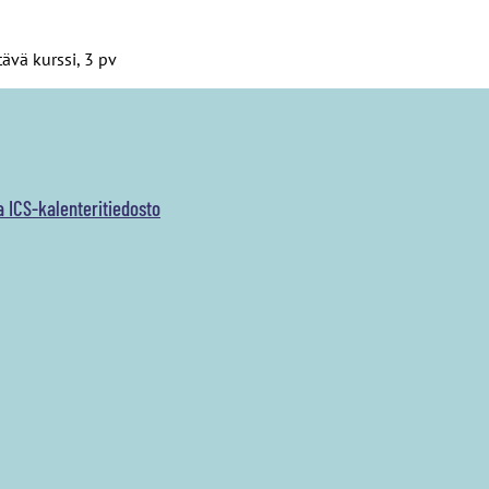
vä kurssi, 3 pv
a ICS-kalenteritiedosto