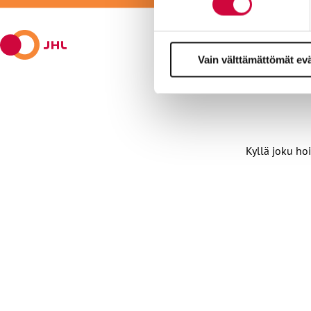
Facebookissa
viestipalvelu
sähköpostilla
WhatsAppilla
Telegramilla
X:ssä
Vain välttämättömät ev
Kyllä joku hoi