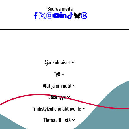
Seuraa meitä
Facebook
X
Instagram
YouTube
LinkedIn
TikTok
Bluesky
Threads
/
Twitter
Ajankohtaiset
Työ
Alat ja ammatit
Jäsenyys
Yhdistyksille ja aktiiveille
Tietoa JHL:stä