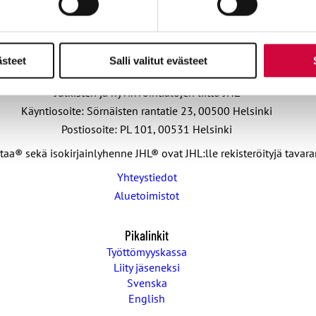
ästeet
Salli valitut evästeet
Julkisten ja hyvinvointialojen liitto JHL
Käyntiosoite: Sörnäisten rantatie 23, 00500 Helsinki
Postiosoite: PL 101, 00531 Helsinki
taa® sekä isokirjainlyhenne JHL® ovat JHL:lle rekisteröityjä tavar
Yhteystiedot
Aluetoimistot
Pikalinkit
Työttömyyskassa
Liity jäseneksi
Svenska
English