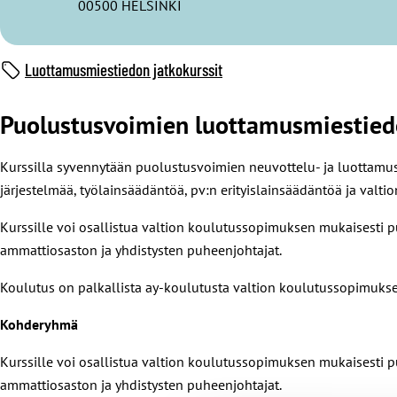
00500 HELSINKI
Luottamusmiestiedon jatkokurssit
Puolustusvoimien luottamusmiestiedo
Kurssilla syvennytään puolustusvoimien neuvottelu- ja luottamusm
järjestelmää, työlainsäädäntöä, pv:n erityislainsäädäntöä ja valti
Kurssille voi osallistua valtion koulutussopimuksen mukaisesti p
ammattiosaston ja yhdistysten puheenjohtajat.
Koulutus on palkallista ay-koulutusta valtion koulutussopimukse
Kohderyhmä
Kurssille voi osallistua valtion koulutussopimuksen mukaisesti p
ammattiosaston ja yhdistysten puheenjohtajat.