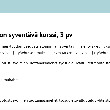
n syventävä kurssi, 3 pv
ies/luottamusedustajatoiminnan syventäviin ja erityiskysymyksiin
on virka- ja työehtosopimuksia ja pv:n tarkentavia virka- ja työeht
uolustusvoimien luottamusmiehet, työsuojeluvaltuutetut, yhteisto
n mukaisesti.
uolustusvoimien luottamusmiehet, työsuojeluvaltuutetut, yhteisto