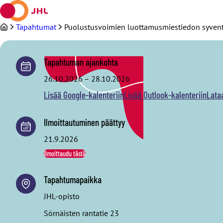
Siirry
sisältöön
Tapahtumat
Puolustusvoimien luottamusmiestiedon syventä
Tapahtuman ajankohta
26.10.2026
–
28.10.2026
Lisää Google-kalenteriin
Lisää Outlook-kalenteriin
Lata
Ilmoittautuminen päättyy
21.9.2026
Ilmoittaudu tästä
Tapahtumapaikka
JHL-opisto
Sörnäisten rantatie 23