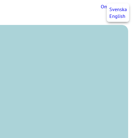
OmaJHL
FI
Svenska
English