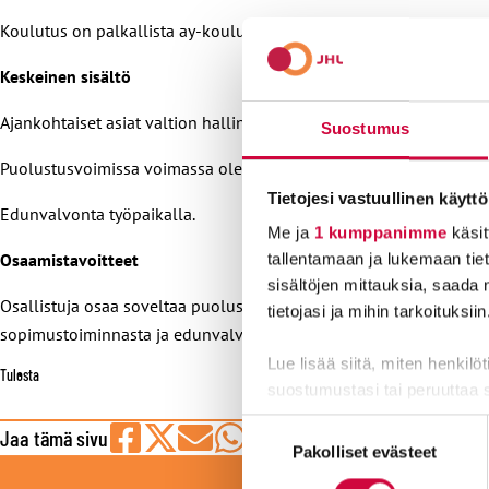
Koulutus on palkallista ay-koulutusta valtion koulutussopimuks
Keskeinen sisältö
Ajankohtaiset asiat valtion hallinnossa ja puolustusministeriön h
Suostumus
Puolustusvoimissa voimassa olevat sopimukset ja lait: työaikalaki
Tietojesi vastuullinen käyttö
Edunvalvonta työpaikalla.
Me ja
1 kumppanimme
käsit
Osaamistavoitteet
tallentamaan ja lukemaan tieto
sisältöjen mittauksia, saada 
Osallistuja osaa soveltaa puolustusvoimien tarkentavia virka- ja
tietojasi ja mihin tarkoituksiin
sopimustoiminnasta ja edunvalvonnasta. Osallistuja saa laajempa
Lue lisää siitä, miten henkilö
Tulosta
suostumustasi tai peruuttaa 
Suostumuksen
Jaa tämä sivu
Evästeistä osa on välttämättö
Pakolliset evästeet
valinta
Jaa
Jaa
Jaa
Jaa
Jaa
LI
markkinointitarkoituksiin.