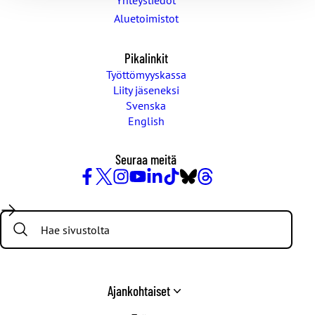
Yhteystiedot
Aluetoimistot
Pikalinkit
Työttömyyskassa
Liity jäseneksi
Svenska
English
Seuraa meitä
Facebook
X
Instagram
YouTube
LinkedIn
TikTok
Bluesky
Threads
/
Search:
Twitter
Ajankohtaiset