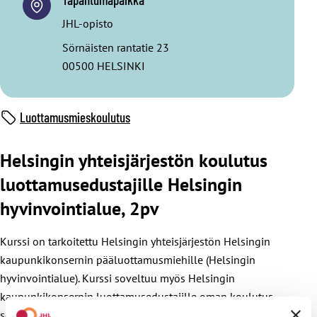
JHL-opisto
Sörnäisten rantatie 23
00500 HELSINKI
Luottamusmieskoulutus
Helsingin yhteisjärjestön koulutus
luottamusedustajille Helsingin
hyvinvointialue, 2pv
Kurssi on tarkoitettu Helsingin yhteisjärjestön Helsingin
kaupunkikonsernin pääluottamusmiehille (Helsingin
hyvinvointialue). Kurssi soveltuu myös Helsingin
kaupunkikonsernin luottamusedustajille oman koulutus
sopimuksen mukaisesti.