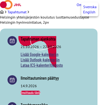
Siirry
OmaJHL
FI
Svenska
sisältöön
Tapahtumat
English
Helsingin yhteisjärjestön koulutus luottamusedustajille
Helsingin hyvinvointialue, 2pv
Tapahtuman ajankohta
21.10.2026
–
22.10.2026
Lisää Google-kalenteriin
Lisää Outlook-kalenteriin
Lataa ICS-kalenteritiedosto
Ilmoittautuminen päättyy
14.9.2026
Ilmoittaudu tästä
Tapahtumapaikka