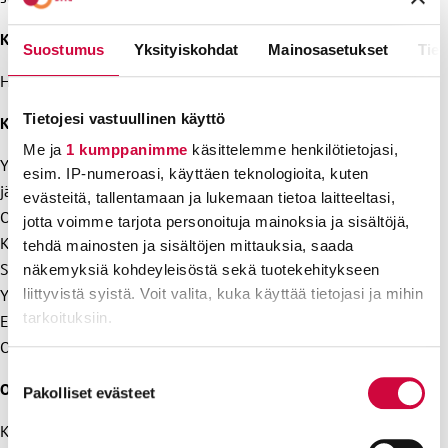
Kohderyhmä
Suostumus
Yksityiskohdat
Mainosasetukset
Tiet
Helsingin yhteisjärjestön oma kutsukurssi
Tietojesi vastuullinen käyttö
Keskeinen sisältö
Me ja
1 kumppanimme
käsittelemme henkilötietojasi,
Yhteiskunnalliset haasteet työelämässä ja
esim. IP-numeroasi, käyttäen teknologioita, kuten
järjestöpolitiikassa.
evästeitä, tallentamaan ja lukemaan tietoa laitteeltasi,
Oma jaksaminen
jotta voimme tarjota personoituja mainoksia ja sisältöjä,
Kokemuksia edunvalvontatehtävästä
tehdä mainosten ja sisältöjen mittauksia, saada
Sopimuksen synty, tulos ja näkymät
näkemyksiä kohdeyleisöstä sekä tuotekehitykseen
Yhteistoiminta työnantajan kokemuksena
liittyvistä syistä. Voit valita, kuka käyttää tietojasi ja mihin
tarkoituksiin.
Edunvalvontaketju
Osaamisen kehittäminen
Lue lisää siitä, miten henkilötietojasi käsitellään ja miten
Suostumuksen
Osaamistavoitteet
voit määrittää asetuksesi
tiedot-osiossa
. Voit muuttaa
Pakolliset evästeet
valinta
suostumustasi tai peruuttaa sen milloin vain
Käydään sisällön kautta kiinni keskeisiin asetettuihin
evästeilmoituksessa.