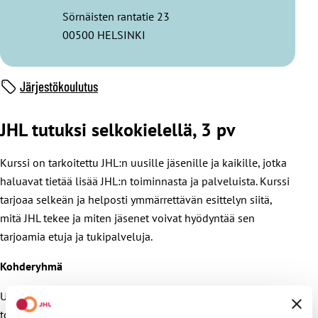
Sörnäisten rantatie 23
00500 HELSINKI
Järjestökoulutus
JHL tutuksi selkokielellä, 3 pv
Kurssi on tarkoitettu JHL:n uusille jäsenille ja kaikille, jotka
haluavat tietää lisää JHL:n toiminnasta ja palveluista. Kurssi
tarjoaa selkeän ja helposti ymmärrettävän esittelyn siitä,
mitä JHL tekee ja miten jäsenet voivat hyödyntää sen
tarjoamia etuja ja tukipalveluja.
Kohderyhmä
Uusille jäsenille ja kaikille, jotka haluavat tietää lisää JHL:n
toiminnasta ja palveluista ja maahanmuuttajille