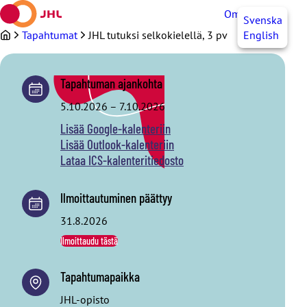
Siirry
OmaJHL
FI
Svenska
sisältöön
Tapahtumat
JHL tutuksi selkokielellä, 3 pv
English
Tapahtuman ajankohta
5.10.2026
–
7.10.2026
Lisää Google-kalenteriin
Lisää Outlook-kalenteriin
Lataa ICS-kalenteritiedosto
Ilmoittautuminen päättyy
31.8.2026
Ilmoittaudu tästä
Tapahtumapaikka
JHL-opisto