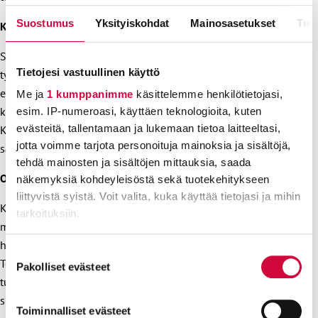
Suostumus
Yksityiskohdat
Mainosasetukset
Tiet
Keskeinen sisältö
Saat selkeän kuvan siitä, mitä JHL tekee ja miten se tukee
Tietojesi vastuullinen käyttö
työntekijöitä. Opit, kuinka voit hyödyntää JHL:n tarjoamia
etuja ja palveluja. Voit saada tukea ja neuvontaa työelämän
Me ja
1 kumppanimme
käsittelemme henkilötietojasi,
kysymyksissä.
esim. IP-numeroasi, käyttäen teknologioita, kuten
evästeitä, tallentamaan ja lukemaan tietoa laitteeltasi,
Kurssi tarjoaa mahdollisuuden tutustua muihin jäseniin ja
jotta voimme tarjota personoituja mainoksia ja sisältöjä,
saada tietoa JHL:n toiminnasta.
tehdä mainosten ja sisältöjen mittauksia, saada
Osaamistavoitteet
näkemyksiä kohdeyleisöstä sekä tuotekehitykseen
liittyvistä syistä. Voit valita, kuka käyttää tietojasi ja mihin
Kurssin tavoitteena on, että jokainen osallistuja ymmärtää,
tarkoituksiin.
miten JHL voi tukea heitä työelämässä ja kuinka he voivat
hyödyntää jäsenyyttään parhaalla mahdollisella tavalla.
Lue lisää siitä, miten henkilötietojasi käsitellään ja miten
Suostumuksen
Tervetuloa mukaan! Tämä kurssi on erinomainen tapa
voit määrittää asetuksesi
tiedot-osiossa
. Voit muuttaa
Pakolliset evästeet
valinta
tutustua JHL:ään ja oppia lisää siitä, kuinka se voi auttaa
suostumustasi tai peruuttaa sen milloin vain
evästeilmoituksessa.
sinua työelämässä.
Toiminnalliset evästeet