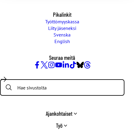
Pikalinkit
Työttömyyskassa
Liity jäseneksi
Svenska
English
Seuraa meitä
Facebook
X
Instagram
YouTube
LinkedIn
TikTok
Bluesky
Threads
/
Search:
Twitter
Ajankohtaiset
Työ