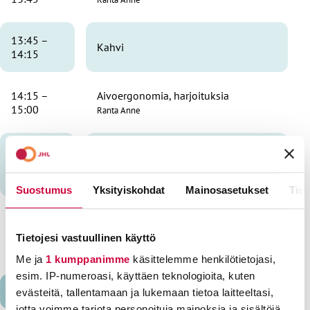
13:45 –
Kahvi
14:15
14:15 –
Aivoergonomia, harjoituksia
15:00
Ranta Anne
Luottamusedustajatoiminnan
15:00 –
kehittäminen
16:30
Tuominen Laura
Suostumus
Yksityiskohdat
Mainosasetukset
Tiet
16:30 –
Päivällinen JHL-talossa, 2.krs
17:30
Ravintola Hiidenkivi
Tietojesi vastuullinen käyttö
Me ja
1 kumppanimme
käsittelemme henkilötietojasi,
esim. IP-numeroasi, käyttäen teknologioita, kuten
KE 30.9.2026
evästeitä, tallentamaan ja lukemaan tietoa laitteeltasi,
jotta voimme tarjota personoituja mainoksia ja sisältöjä,