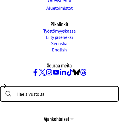
Yhteystiedot
Aluetoimistot
Pikalinkit
Työttömyyskassa
Liity jäseneksi
Svenska
English
Seuraa meitä
Facebook
X
Instagram
YouTube
LinkedIn
TikTok
Bluesky
Threads
/
Search:
Twitter
Ajankohtaiset