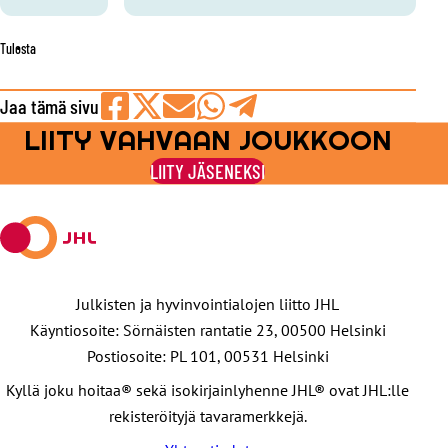
Tulosta
Jaa tämä sivu
LIITY VAHVAAN JOUKKOON
Jaa
Jaa
Jaa
Jaa
Jaa
Facebookissa
viestipalvelu
sähköpostilla
WhatsAppilla
Telegramilla
LIITY JÄSENEKSI
X:ssä
Julkisten ja hyvinvointialojen liitto JHL
Käyntiosoite: Sörnäisten rantatie 23, 00500 Helsinki
Postiosoite: PL 101, 00531 Helsinki
Kyllä joku hoitaa® sekä isokirjainlyhenne JHL® ovat JHL:lle
rekisteröityjä tavaramerkkejä.