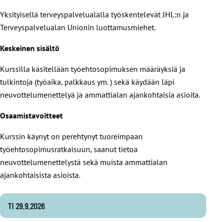
Yksityisellä terveyspalvelualalla työskentelevät JHL:n ja
Terveyspalvelualan Unionin luottamusmiehet.
Keskeinen sisältö
Kurssilla käsitellään työehtosopimuksen määräyksiä ja
tulkintoja (työaika, palkkaus ym. ) sekä käydään läpi
neuvottelumenettelyä ja ammattialan ajankohtaisia asioita.
Osaamistavoitteet
Kurssin käynyt on perehtynyt tuoreimpaan
työehtosopimusratkaisuun, saanut tietoa
neuvottelumenettelystä sekä muista ammattialan
ajankohtaisista asioista.
TI 29.9.2026