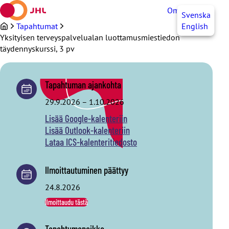
Siirry
OmaJHL
FI
Svenska
sisältöön
Tapahtumat
English
Yksityisen terveyspalvelualan luottamusmiestiedon
täydennyskurssi, 3 pv
Tapahtuman ajankohta
29.9.2026
–
1.10.2026
Lisää Google-kalenteriin
Lisää Outlook-kalenteriin
Lataa ICS-kalenteritiedosto
Ilmoittautuminen päättyy
24.8.2026
Ilmoittaudu tästä
Tapahtumapaikka