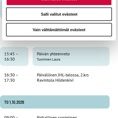
14:15 –
Muutosneuvottelut
15:00
Tuominen Laura
Salli valitut evästeet
Luottamusmiehen työssä jaksaminen
Vain välttämättömät evästeet
15:00 –
- välineitä työkalupakkiin, osa 2
15:45
Korhonen Tuija
15:45 –
Päivän yhteenveto
16:30
Tuominen Laura
16:30 –
Päivällinen JHL-talossa, 2.krs
17:30
Ravintola Hiidenkivi
TO 1.10.2026
09:00 –
Paikallinen sopiminen