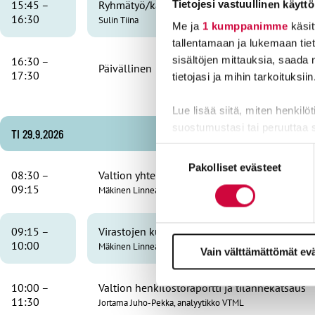
15:45 –
Ryhmätyö/käytännön harjoitus
Tietojesi vastuullinen käyttö
16:30
Sulin Tiina
Me ja
1 kumppanimme
käsit
tallentamaan ja lukemaan tieto
16:30 –
sisältöjen mittauksia, saada 
Päivällinen
17:30
tietojasi ja mihin tarkoituksiin
Lue lisää siitä, miten henkilö
suostumustasi tai peruuttaa 
TI 29.9.2026
Suostumuksen
Evästeistä osa on välttämättö
Pakolliset evästeet
valinta
08:30 –
Valtion yhteistoimintalaki – rakenteet ja kesk
markkinointitarkoituksiin.
09:15
Mäkinen Linnea
09:15 –
Virastojen kuulumiset
10:00
Mäkinen Linnea
Vain välttämättömät ev
10:00 –
Valtion henkilöstöraportti ja tilannekatsaus
11:30
Jortama Juho-Pekka, analyytikko VTML