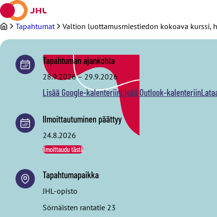
Siirry
sisältöön
Tapahtumat
Valtion luottamusmiestiedon kokoava kurssi, hy
Tapahtuman ajankohta
28.9.2026
–
29.9.2026
Lisää Google-kalenteriin
Lisää Outlook-kalenteriin
Lata
Ilmoittautuminen päättyy
24.8.2026
Ilmoittaudu tästä
Tapahtumapaikka
JHL-opisto
Sörnäisten rantatie 23