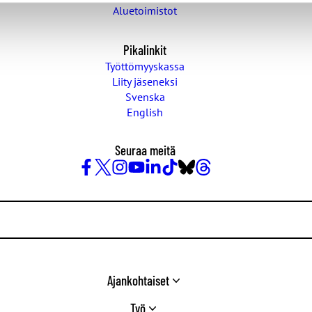
Aluetoimistot
Pikalinkit
Työttömyyskassa
Liity jäseneksi
Svenska
English
Seuraa meitä
Facebook
X
Instagram
YouTube
LinkedIn
TikTok
Bluesky
Threads
/
Twitter
Ajankohtaiset
Työ