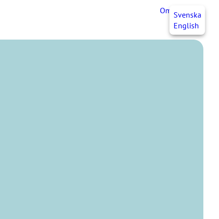
OmaJHL
FI
Svenska
English