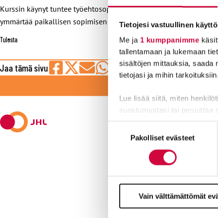
Kurssin käynyt tuntee työehtosopimuksen rakenteen, oman toiminta
ymmärtää paikallisen sopimisen yleiset periaatteet.
Tietojesi vastuullinen käyttö
Tulosta
Me ja
1 kumppanimme
käsit
tallentamaan ja lukemaan tieto
sisältöjen mittauksia, saada 
Jaa tämä sivu
tietojasi ja mihin tarkoituksiin
Jaa
Jaa
Jaa
Jaa
Jaa
LI
Facebookissa
viestipalvelu
sähköpostilla
WhatsAppilla
Telegramilla
Lue lisää siitä, miten henkilö
X:ssä
suostumustasi tai peruuttaa 
Suostumuksen
Evästeistä osa on välttämättö
Pakolliset evästeet
valinta
markkinointitarkoituksiin.
Kyllä joku hoi
Vain välttämättömät ev