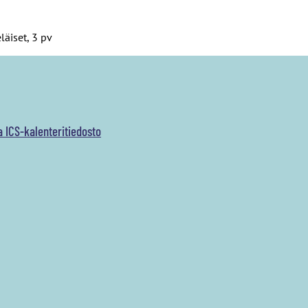
äiset, 3 pv
a ICS-kalenteritiedosto