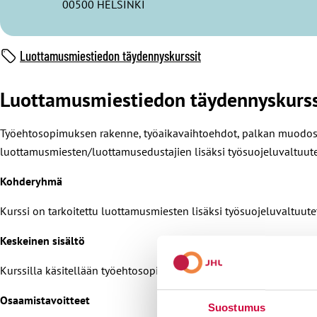
00500 HELSINKI
Luottamusmiestiedon täydennyskurssit
Luottamusmiestiedon täydennyskurssi,
Työehtosopimuksen rakenne, työaikavaihtoehdot, palkan muodostus
luottamusmiesten/luottamusedustajien lisäksi työsuojeluvaltuutet
Kohderyhmä
Kurssi on tarkoitettu luottamusmiesten lisäksi työsuojeluvaltuutet
Keskeinen sisältö
Kurssilla käsitellään työehtosopimuksen rakennetta, eri työaikava
Osaamistavoitteet
Suostumus