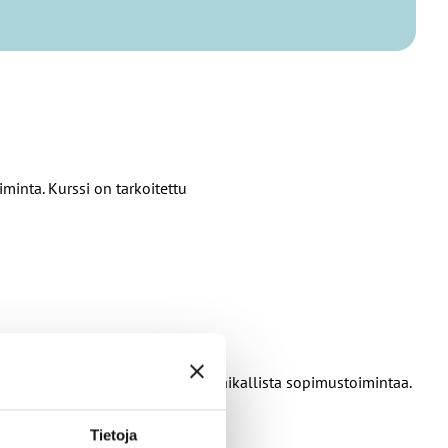
inta. Kurssi on tarkoitettu
 eri palkkausjärjestelmiä sekä paikallista sopimustoimintaa.
Tietoja