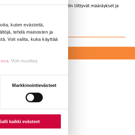
 liittyvät järjestely, vuosilomiin liittyvät määräykset ja
ita, kuten evästeitä,
ältöjä, tehdä mainosten ja
ä. Voit valita, kuka käyttää
EKSI
ossa
. Voit muuttaa
nti- tai
Markkinointievästeet
amerkkejä.
Salli kaikki evästeet