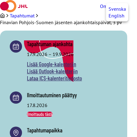
Siirry
OmaJHL
FI
Svenska
sisältöön
Tapahtumat
English
Finavian Pohjois-Suomen jäsenten ajankohtaispäivät, 3 pv
Tapahtuman ajankohta
17.9.2026
–
19.9.2026
Lisää Google-kalenteriin
Lisää Outlook-kalenteriin
Lataa ICS-kalenteritiedosto
Ilmoittautuminen päättyy
17.8.2026
Ilmoittaudu tästä
Tapahtumapaikka