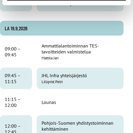
19:00
ilmoitetaan myöhemmin
LA 19.9.2026
Ammattialantoiminnan TES-
09:00 –
tavoitteiden valmistelua
09:45
Mattila Jari
09:45 –
JHL Infra yhteisjärjestö
11:15
Lillqvist Petri
11:15 –
Lounas
12:00
Pohjois-Suomen yhdistystoiminnan
12:00 –
kehittäminen
12:45