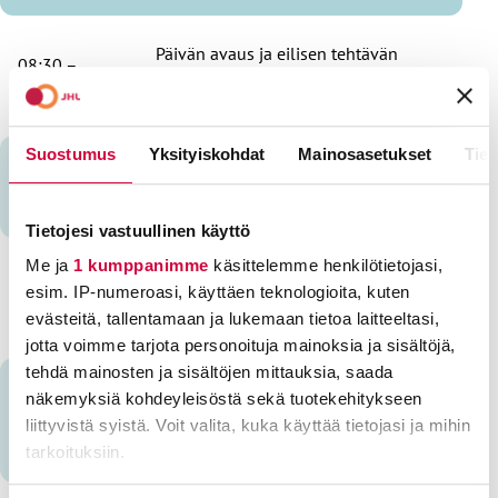
Päivän avaus ja eilisen tehtävän
08:30 –
läpikäynti
09:15
Päiviö Jussi
Suostumus
Yksityiskohdat
Mainosasetukset
Tiet
Ennakko kyselyn läpikäynti ja
09:15 –
tulevaisuuden suunnitelmat
10:00
Päiviö Jussi
Tietojesi vastuullinen käyttö
Me ja
1 kumppanimme
käsittelemme henkilötietojasi,
Ennakko kyselyn läpikäynti ja
10:00 –
esim. IP-numeroasi, käyttäen teknologioita, kuten
tulevaisuuden suunnitelmat
10:45
evästeitä, tallentamaan ja lukemaan tietoa laitteeltasi,
Sarkkinen Jouko, PLM
jotta voimme tarjota personoituja mainoksia ja sisältöjä,
tehdä mainosten ja sisältöjen mittauksia, saada
Ammattialan tulevaisuustrendit ja
näkemyksiä kohdeyleisöstä sekä tuotekehitykseen
10:45 –
yhdenvertaisuuskysely -
liittyvistä syistä. Voit valita, kuka käyttää tietojasi ja mihin
11:30
johtopäätökset
tarkoituksiin.
Mattila Jari