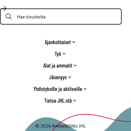
Facebook
X
Instagram
YouTube
LinkedIn
TikTok
Bluesky
Threads
/
Search:
Twitter
Ajankohtaiset
Työ
Alat ja ammatit
Jäsenyys
Yhdistyksille ja aktiiveille
Tietoa JHL:stä
© 2026 Ammattiliitto JHL