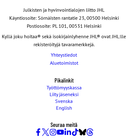
Julkisten ja hyvinvointialojen liitto JHL
Käyntiosoite: Sörnäisten rantatie 23, 00500 Helsinki
Postiosoite: PL 101, 00531 Helsinki
Kyllä joku hoitaa® sekä isokirjainlyhenne JHL® ovat JHL:lle
rekisteröityjä tavaramerkkejä.
Yhteystiedot
Aluetoimistot
Pikalinkit
Työttömyyskassa
Liity jäseneksi
Svenska
English
Seuraa meitä