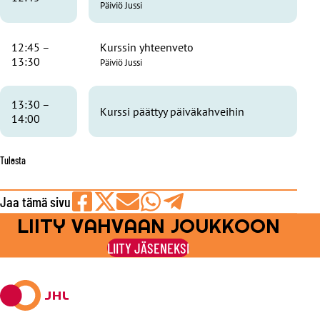
Päiviö Jussi
12:45 –
Kurssin yhteenveto
13:30
Päiviö Jussi
13:30 –
Kurssi päättyy päiväkahveihin
14:00
Tulosta
Jaa tämä sivu
LIITY VAHVAAN JOUKKOON
Jaa
Jaa
Jaa
Jaa
Jaa
Facebookissa
viestipalvelu
sähköpostilla
WhatsAppilla
Telegramilla
LIITY JÄSENEKSI
X:ssä