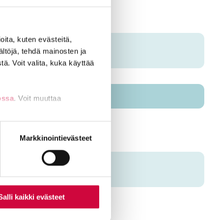
ita, kuten evästeitä,
ältöjä, tehdä mainosten ja
ä. Voit valita, kuka käyttää
ossa
. Voit muuttaa
nti- tai
Markkinointievästeet
Salli kaikki evästeet