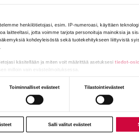
nsimmäisen päivän koonti ja keskustelua
telemme henkilötietojasi, esim. IP-numeroasi, käyttäen teknologio
nkivi
a laitteeltasi, jotta voimme tarjota personoituja mainoksia ja sis
näkemyksiä kohdeyleisöstä sekä tuotekehitykseen liittyvistä syist
.
tietojasi käsitellään ja miten voit määrittää asetuksesi
tiedot-osi
sen milloin vain evästeilmoituksessa.
hjaamiseen
miä, osa sivuston toimintaa parantavia, ja osaa käytetään tilastoi
Toiminnalliset evästeet
Tilastointievästeet
ulee työpaikalle?
ästeet
Salli valitut evästeet