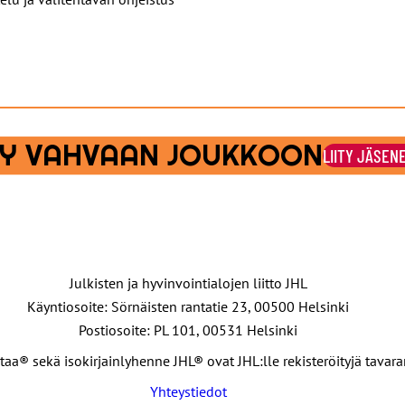
ITY VAHVAAN JOUKKOON
LIITY JÄSEN
Julkisten ja hyvinvointialojen liitto JHL
Käyntiosoite: Sörnäisten rantatie 23, 00500 Helsinki
Postiosoite: PL 101, 00531 Helsinki
taa® sekä isokirjainlyhenne JHL® ovat JHL:lle rekisteröityjä tavar
Yhteystiedot