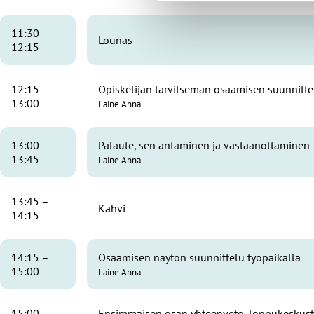
11:30 –
Lounas
12:15
12:15 –
Opiskelijan tarvitseman osaamisen suunnitte
13:00
Laine Anna
13:00 –
Palaute, sen antaminen ja vastaanottaminen
13:45
Laine Anna
13:45 –
Kahvi
14:15
14:15 –
Osaamisen näytön suunnittelu työpaikalla
15:00
Laine Anna
15:00 –
Ensimmäisen osan yhteenveto, loppukeskustel