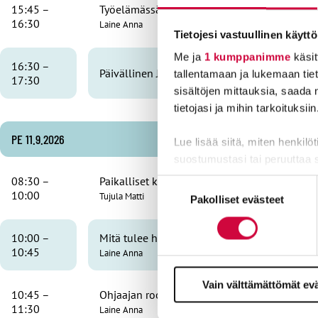
15:45 –
Työelämässä oppimisen ja näytön prosessi E
16:30
Laine Anna
Tietojesi vastuullinen käyttö
Me ja
1 kumppanimme
käsit
16:30 –
Päivällinen JHL-talossa, 2.krs Ravintola Hiide
tallentamaan ja lukemaan tieto
17:30
sisältöjen mittauksia, saada 
tietojasi ja mihin tarkoituksiin
PE 11.9.2026
Lue lisää siitä, miten henkilö
suostumustasi tai peruuttaa 
08:30 –
Paikalliset käytännöt ja puitteet työpaikkao
Suostumuksen
Evästeistä osa on välttämättö
10:00
Tujula Matti
Pakolliset evästeet
valinta
markkinointitarkoituksiin.
10:00 –
Mitä tulee huomioida ennen kuin opiskelija t
10:45
Laine Anna
Vain välttämättömät ev
10:45 –
Ohjaajan rooli ja erilaisia tapoja ohjata
11:30
Laine Anna