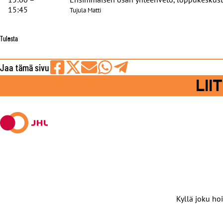
15:45
Tujula Matti
Tulosta
Jaa tämä sivu
Jaa
Jaa
Jaa
Jaa
Jaa
LI
Facebookissa
viestipalvelu
sähköpostilla
WhatsAppilla
Telegramilla
X:ssä
Kyllä joku hoi