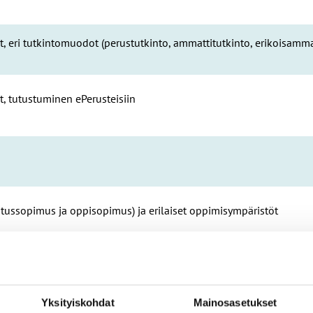
, eri tutkintomuodot (perustutkinto, ammattitutkinto, erikoisamma
t, tutustuminen ePerusteisiin
tussopimus ja oppisopimus) ja erilaiset oppimisympäristöt
nnitelma (HOKS) työssäoppimispaikan näkökulmasta
Yksityiskohdat
Mainosasetukset