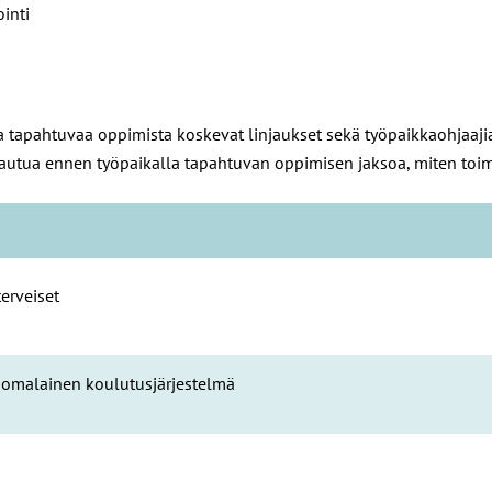
inti
la tapahtuvaa oppimista koskevat linjaukset sekä työpaikkaohjaajia
tautua ennen työpaikalla tapahtuvan oppimisen jaksoa, miten toim
terveiset
uomalainen koulutusjärjestelmä