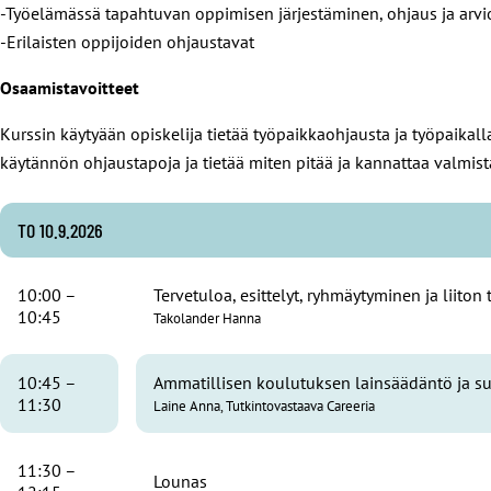
-Työelämässä tapahtuvan oppimisen järjestäminen, ohjaus ja arvio
-Erilaisten oppijoiden ohjaustavat
Osaamistavoitteet
Kurssin käytyään opiskelija tietää työpaikkaohjausta ja työpaikal
käytännön ohjaustapoja ja tietää miten pitää ja kannattaa valmis
TO 10.9.2026
10:00 –
Tervetuloa, esittelyt, ryhmäytyminen ja liiton 
10:45
Takolander Hanna
10:45 –
Ammatillisen koulutuksen lainsäädäntö ja s
11:30
Laine Anna, Tutkintovastaava Careeria
11:30 –
Lounas