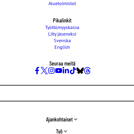
Aluetoimistot
Pikalinkit
Työttömyyskassa
Liity jäseneksi
Svenska
English
Seuraa meitä
Facebook
X
Instagram
YouTube
LinkedIn
TikTok
Bluesky
Threads
/
Twitter
Ajankohtaiset
Työ