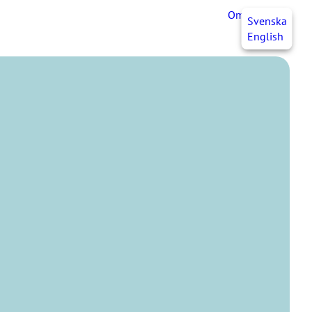
OmaJHL
FI
Svenska
English