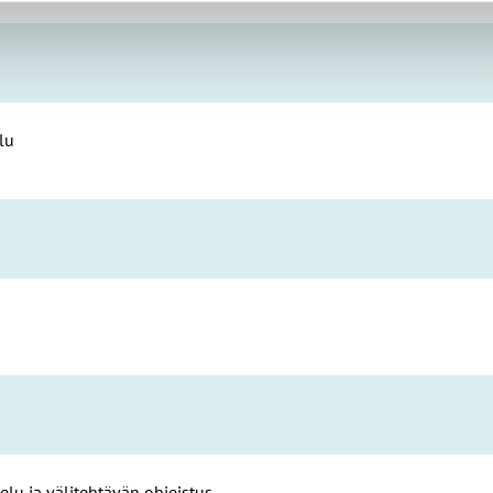
lu
u ja välitehtävän ohjeistus