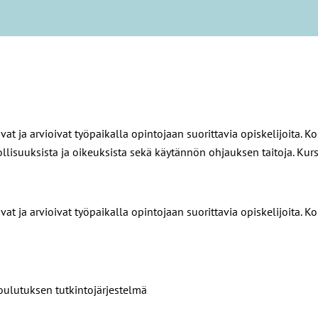
vat ja arvioivat työpaikalla opintojaan suorittavia opiskelijoita. K
lisuuksista ja oikeuksista sekä käytännön ohjauksen taitoja. Kurss
vat ja arvioivat työpaikalla opintojaan suorittavia opiskelijoita. K
oulutuksen tutkintojärjestelmä