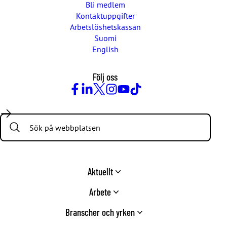
Bli medlem
Kontaktuppgifter
Arbetslöshetskassan
Suomi
English
Följ oss
Facebook
LinkedIn
Twitter
Instagram
Youtube
TikTok
Search:
Aktuellt
Arbete
Branscher och yrken