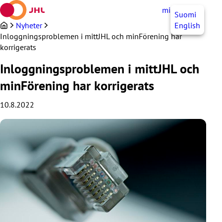
Hoppa
mittJHL
SV
Suomi
till
innehållet
Nyheter
English
Inloggningsproblemen i mittJHL och minFörening har
korrigerats
Inloggningsproblemen i mittJHL och
minFörening har korrigerats
10.8.2022