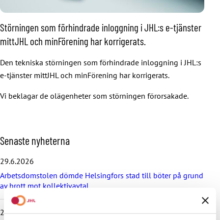
Störningen som förhindrade inloggning i JHL:s e-tjänster
mittJHL och minFörening har korrigerats.
Den tekniska störningen som förhindrade inloggning i JHL:s
e-tjänster mittJHL och minFörening har korrigerats.
Vi beklagar de olägenheter som störningen förorsakade.
H
Senaste nyheterna
o
p
29.6.2026
p
Arbetsdomstolen dömde Helsingfors stad till böter på grund
a
av brott mot kollektivavtal
ö
v
e
24.6.2026
r