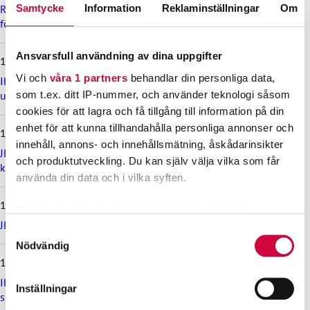
d
Rekommendation till kommuner, välfärdsområden och KT:s
Samtycke
Information
Reklaminställningar
Om
e
företag om lönebetalning och beredskap under drönarhot
s
e
Ansvarsfull användning av dina uppgifter
12.6.2026
n
a
Vi och
våra 1 partners
behandlar din personliga data,
Ibruktagningen av nivålönesystemet i VÄLKA bilaga 7 skjuts
s
som t.ex. ditt IP-nummer, och använder teknologi såsom
upp
t
cookies för att lagra och få tillgång till information på din
e
enhet för att kunna tillhandahålla personliga annonser och
11.6.2026
n
innehåll, annons- och innehållsmätning, åskådarinsikter
y
JHL och KT har enats om lönejusteringarna för
h
och produktutveckling. Du kan själv välja vilka som får
kommunsektorns timavlönade
e
använda din data och i vilka syften.
t
e
11.6.2026
Ta reda på mer om hur dina personliga uppgifter
r
JHL deltar i Helsinki Pride-paraden – kom med du också!
behandlas och ställ in dina preferenser i
detaljsektionen
.
n
Samtyckesval
a
Du kan ändra eller dra tillbaka ditt samtycke när som
Nödvändig
helst från cookie-förklaringen.
11.6.2026
Ibruktagningen av det nya avtalet för kommunsektorn TEKTA
Inställningar
Vi använder enhetsidentifierare för att anpassa innehållet
senareläggs, också löneförhöjningspotterna skjuts framåt