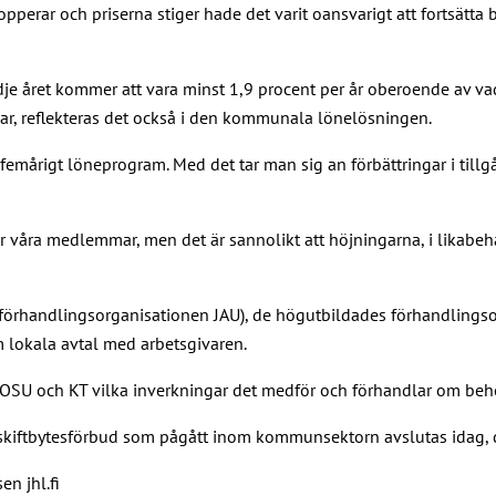
alopperar och priserna stiger hade det varit oansvarigt att fortsä
edje året kommer att vara minst 1,9 procent per år oberoende av 
, reflekteras det också i den kommunala lönelösningen.
femårigt löneprogram. Med det tar man sig an förbättringar i tillg
r våra medlemmar, men det är sannolikt att höjningarna, i likabe
 (förhandlingsorganisationen JAU), de högutbildades förhandlingso
m lokala avtal med arbetsgivaren.
OSU och KT vilka inverkningar det medför och förhandlar om behöv
 skiftbytesförbud som pågått inom kommunsektorn avslutas idag, 
n jhl.fi