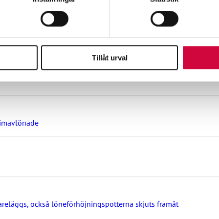
ott mot kollektivavtal
vår trafik. Vi vidarebefordrar även sådana identifierare och anna
nnons- och analysföretag som vi samarbetar med. Dessa kan i sin
har tillhandahållit eller som de har samlat in när du har använt 
ag om lönebetalning och beredskap under drönarhot
Tillåt urval
timavlönade
reläggs, också löneförhöjningspotterna skjuts framåt