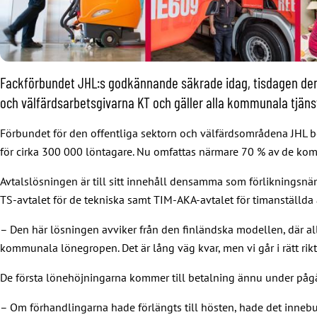
Fackförbundet JHL:s godkännande säkrade idag, tisdagen den 8
och välfärdsarbetsgivarna KT och gäller alla kommunala tjänst
Förbundet för den offentliga sektorn och välfärdsområdena JHL be
för cirka 300 000 löntagare. Nu omfattas närmare 70 % av de kom
Avtalslösningen är till sitt innehåll densamma som förlikningsn
TS-avtalet för de tekniska samt TIM-AKA-avtalet för timanställda 
– Den här lösningen avviker från den finländska modellen, där alla
kommunala lönegropen. Det är lång väg kvar, men vi går i rätt rik
De första lönehöjningarna kommer till betalning ännu under på
– Om förhandlingarna hade förlängts till hösten, hade det innebu