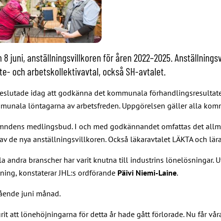
 juni, anställningsvillkoren för åren 2022–2025. Anställning
e- och arbetskollektivavtal, också SH-avtalet.
slutade idag att godkänna det kommunala förhandlingsresultatet. D
munala löntagarna av arbetsfreden. Uppgörelsen gäller alla komm
ämndens medlingsbud. I och med godkännandet omfattas det allmän
av de nya anställningsvillkoren. Också läkaravtalet LÄKTA och lära
 andra branscher har varit knutna till industrins lönelösningar. U
tning, konstaterar JHL:s ordförande
Päivi Niemi-Laine
.
gående juni månad.
rit att lönehöjningarna för detta år hade gått förlorade. Nu får 