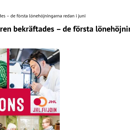
s – de första lönehöjningarna redan i juni
en bekräftades – de första lönehöjnin