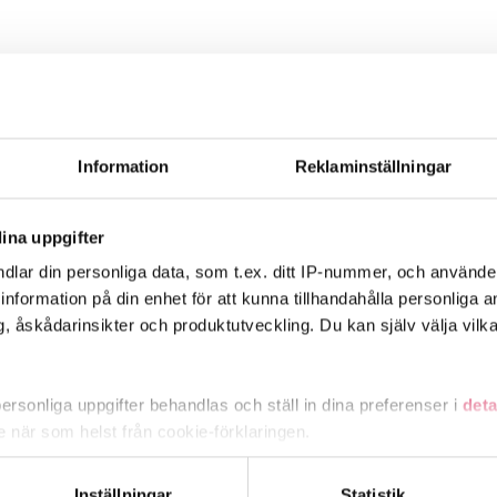
Information
Reklaminställningar
grammet
ch löneprogrammet
ina uppgifter
ljedagvårdarnas bilaga 12
dlar din personliga data, som t.ex. ditt IP-nummer, och använd
onal (TS-22) och löneprogrammet
ill information på din enhet för att kunna tillhandahålla personliga
, åskådarinsikter och produktutveckling. Du kan själv välja vilk
rsonliga uppgifter behandlas och ställ in dina preferenser i
deta
ke när som helst från cookie-förklaringen.
e för att anpassa innehållet och annonserna till användarna, tillh
Inställningar
Statistik