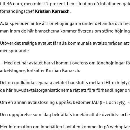
till 46 euro, men minst 2 procent. I en situation då inflationen g
förhandlingschef
Kristian Karrasch
.
Avtalsperioden är tre år. Lönehöjningarna under det andra och tr
man inom de här branscherna kommer överens om större höjningar
Utöver det treåriga avtalet får alla kommunala avtalsområden ett 
mer sporrande.
– Med det här avtalet har vi kommit överens om lönehöjningar fö
arbetstagare, fortsätter Kristian Karrasch.
Det nu godkända separata avtalet har slutits mellan JHL och Jyty
de här huvudavtalsorganisationerna rätt att föra förhandlingar o
Om en annan avtalslösning uppnås, bedömer JAU (JHL och Jyty), F
Den uppgörelse som idag bekräftats innebär att de övertids- och
Mer information om innehållen i avtalen kommer in på webbplatse