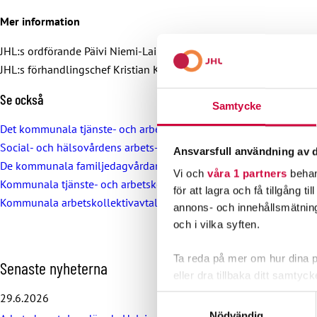
Mer information
JHL:s ordförande Päivi Niemi-Laine, 040 702 4772
JHL:s förhandlingschef Kristian Karrasch, 040 728 9046
Se också
Samtycke
Det kommunala tjänste- och arbetskollektivavtalet och lönepro
Social- och hälsovårdens arbets- och tjänstekollektivavtal SH o
Ansvarsfull användning av d
De kommunala familjedagvårdarna övergår till månadslön
– fami
Vi och
våra 1 partners
behan
Kommunala tjänste- och arbetskollektivavtalet för teknisk pers
för att lagra och få tillgång t
Kommunala arbetskollektivavtalet för timavlönade TIM-AKA
annons- och innehållsmätning
och i vilka syften.
Ta reda på mer om hur dina pe
H
Senaste nyheterna
eller dra tillbaka ditt samtyc
o
p
29.6.2026
Samtyckesval
p
Vi använder enhetsidentifierar
Nödvändig