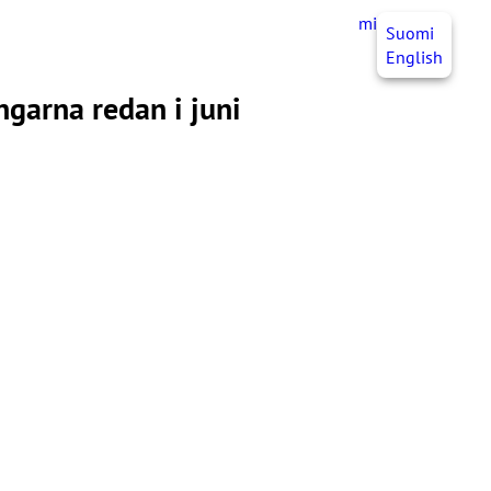
mittJHL
SV
Suomi
English
garna redan i juni