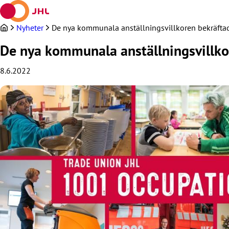
Hoppa
till
innehållet
Nyheter
De nya kommunala anställningsvillkoren bekräftade
De nya kommunala anställningsvillkor
8.6.2022