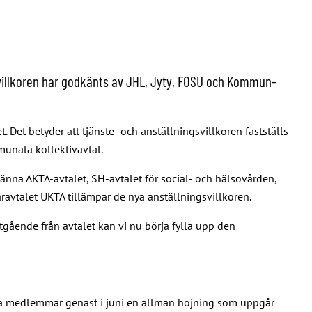
svillkoren har godkänts av JHL, Jyty, FOSU och Kommun-
et betyder att tjänste- och anställningsvillkoren fastställs
unala kollektivavtal.
na AKTA-avtalet, SH-avtalet för social- och hälsovården,
ravtalet UKTA tillämpar de nya anställningsvillkoren.
tgående från avtalet kan vi nu börja fylla upp den
våra medlemmar genast i juni en allmän höjning som uppgår