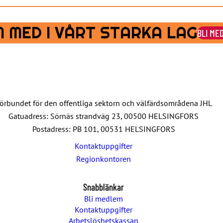
 MED I VÅRT STARKA LAG
BLI ME
örbundet för den offentliga sektorn och välfärdsområdena JHL
Gatuadress: Sörnäs strandväg 23, 00500 HELSINGFORS
Postadress: PB 101, 00531 HELSINGFORS
Kontaktuppgifter
Regionkontoren
Snabblänkar
Bli medlem
Kontaktuppgifter
Arbetslöshetskassan