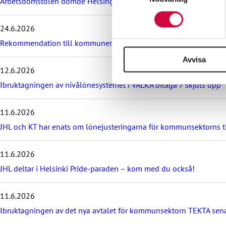
Arbetsdomstolen dömde Helsingfors stad till böter på grund av br
a
sociala medier och analysera 
ö
till de sociala medier och a
v
24.6.2026
med annan information som du 
e
r
Rekommendation till kommuner, välfärdsområden och KT:s föret
d
Avvisa
e
12.6.2026
s
e
Ibruktagningen av nivålönesystemet i VÄLKA bilaga 7 skjuts upp
n
a
11.6.2026
s
t
JHL och KT har enats om lönejusteringarna för kommunsektorns 
e
n
y
11.6.2026
h
JHL deltar i Helsinki Pride-paraden – kom med du också!
e
t
e
11.6.2026
r
Ibruktagningen av det nya avtalet för kommunsektorn TEKTA sena
n
a