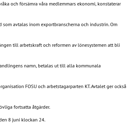
tta bråka och försämra våra medlemmars ekonomi, konstaterar
vad som avtalas inom exportbranscherna och industrin. Om
ången till arbetskraft och reformen av lönesystemen att bli
handlingens namn, betalas ut till alla kommunala
rganisation FOSU och arbetstagarparten KT. Avtalet ger också
liga fortsatta åtgärder.
den 8 juni klockan 24.