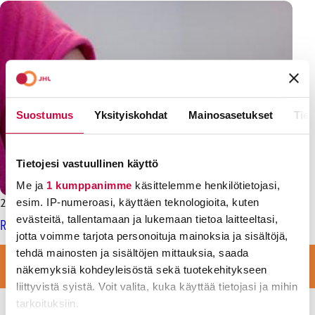
Suostumus
Yksityiskohdat
Mainosasetukset
Tiet
Tietojesi vastuullinen käyttö
Me ja
1 kumppanimme
käsittelemme henkilötietojasi,
24.1.2019
esim. IP-numeroasi, käyttäen teknologioita, kuten
evästeitä, tallentamaan ja lukemaan tietoa laitteeltasi,
Rokotteen ei pitäisi olla pakkopullaa vaan etuoikeus
jotta voimme tarjota personoituja mainoksia ja sisältöjä,
LIITY VAHVAAN JOUKKOON
tehdä mainosten ja sisältöjen mittauksia, saada
näkemyksiä kohdeyleisöstä sekä tuotekehitykseen
LIITY JÄSENEKSI
liittyvistä syistä. Voit valita, kuka käyttää tietojasi ja mihin
tarkoituksiin.