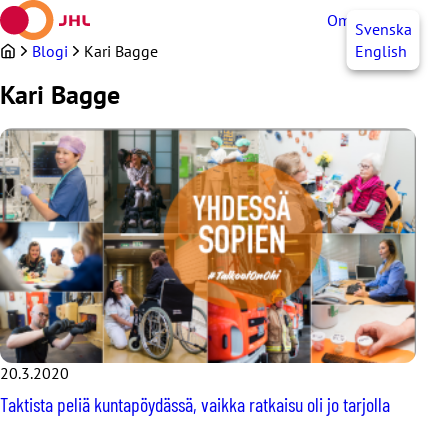
Siirry
OmaJHL
FI
Svenska
sisältöön
Blogi
Kari Bagge
English
Kari Bagge
20.3.2020
Taktista peliä kuntapöydässä, vaikka ratkaisu oli jo tarjolla