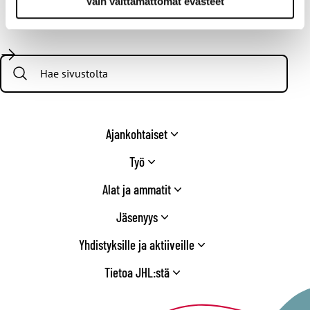
Vain välttämättömät evästeet
Seuraa meitä
Facebook
X
Instagram
YouTube
LinkedIn
TikTok
Bluesky
Threads
/
Search:
Twitter
Ajankohtaiset
Työ
Alat ja ammatit
Jäsenyys
Yhdistyksille ja aktiiveille
Tietoa JHL:stä