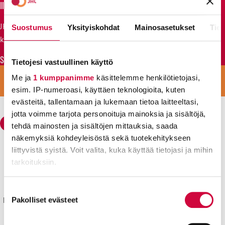
Ilmoita kokous, koulutus tai tapahtuma
JHL:n yhdistykset voivat ilmoittaa kokouksistaan sekä omista
Suostumus
Yksityiskohdat
Mainosasetukset
Tiet
koulutus- ja jäsentapahtumistaan.
Siirry lomakkeeseen
Tietojesi vastuullinen käyttö
LIITY VAHVAAN JOUKKOON
Me ja
1 kumppanimme
käsittelemme henkilötietojasi,
LIITY JÄSENEKSI
esim. IP-numeroasi, käyttäen teknologioita, kuten
evästeitä, tallentamaan ja lukemaan tietoa laitteeltasi,
jotta voimme tarjota personoituja mainoksia ja sisältöjä,
tehdä mainosten ja sisältöjen mittauksia, saada
näkemyksiä kohdeyleisöstä sekä tuotekehitykseen
liittyvistä syistä. Voit valita, kuka käyttää tietojasi ja mihin
Julkisten ja hyvinvointialojen liitto JHL
tarkoituksiin.
Käyntiosoite: Sörnäisten rantatie 23, 00500 Helsinki
Postiosoite: PL 101, 00531 Helsinki
Lue lisää siitä, miten henkilötietojasi käsitellään ja miten
Suostumuksen
voit määrittää asetuksesi
tiedot-osiossa
. Voit muuttaa
Kyllä joku hoitaa® sekä isokirjainlyhenne JHL® ovat JHL:lle
Pakolliset evästeet
valinta
suostumustasi tai peruuttaa sen milloin vain
rekisteröityjä tavaramerkkejä.
evästeilmoituksessa.