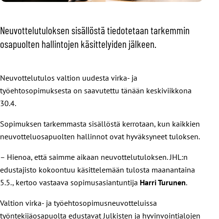
Neuvottelutuloksen sisällöstä tiedotetaan tarkemmin
osapuolten hallintojen käsittelyiden jälkeen.
Neuvottelutulos valtion uudesta virka- ja
työehtosopimuksesta on saavutettu tänään keskiviikkona
30.4.
Sopimuksen tarkemmasta sisällöstä kerrotaan, kun kaikkien
neuvotteluosapuolten hallinnot ovat hyväksyneet tuloksen.
– Hienoa, että saimme aikaan neuvottelutuloksen. JHL:n
edustajisto kokoontuu käsittelemään tulosta maanantaina
5.5., kertoo vastaava sopimusasiantuntija
Harri Turunen
.
Valtion virka- ja työehtosopimusneuvotteluissa
työntekijäosapuolta edustavat Julkisten ja hyvinvointialojen