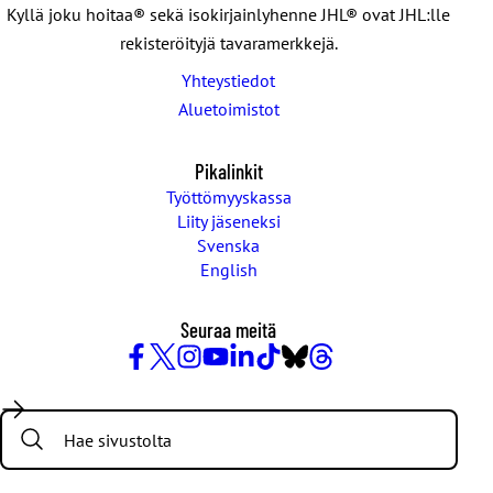
Kyllä joku hoitaa® sekä isokirjainlyhenne JHL® ovat JHL:lle
rekisteröityjä tavaramerkkejä.
Yhteystiedot
Aluetoimistot
Pikalinkit
Työttömyyskassa
Liity jäseneksi
Svenska
English
Seuraa meitä
Facebook
X
Instagram
YouTube
LinkedIn
TikTok
Bluesky
Threads
/
Search:
Twitter