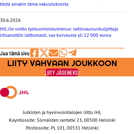
tiedä ainakin tämä vakuutuksesta
30.6.2026
JHL:lle voitto työtuomioistuimessa: raitiovaununkuljettaja
irtisanottiin laittomasti, saa korvausta yli 12 000 euroa
Jaa tämä sivu
LIITY VAHVAAN JOUKKOON
Jaa
Jaa
Jaa
Jaa
Jaa
Facebookissa
viestipalvelu
sähköpostilla
WhatsAppilla
Telegramilla
LIITY JÄSENEKSI
X:ssä
Julkisten ja hyvinvointialojen liitto JHL
Käyntiosoite: Sörnäisten rantatie 23, 00500 Helsinki
Postiosoite: PL 101, 00531 Helsinki