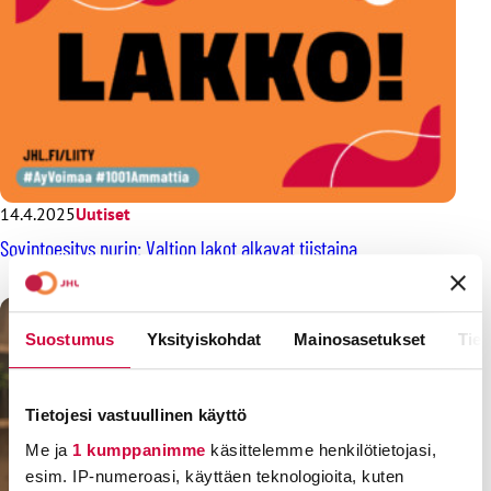
14.4.2025
Uutiset
Sovintoesitys nurin: Valtion lakot alkavat tiistaina
Suostumus
Yksityiskohdat
Mainosasetukset
Tiet
Tietojesi vastuullinen käyttö
Me ja
1 kumppanimme
käsittelemme henkilötietojasi,
esim. IP-numeroasi, käyttäen teknologioita, kuten