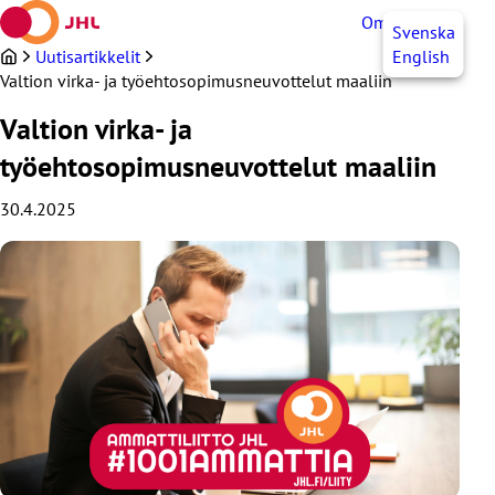
Siirry
OmaJHL
FI
Svenska
sisältöön
Uutisartikkelit
English
Valtion virka- ja työehtosopimusneuvottelut maaliin
Valtion virka- ja
työehtosopimusneuvottelut maaliin
30.4.2025