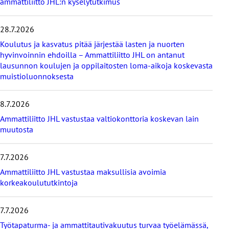
ammattiliitto JHL:n kyselytutkimus
v
i
i
28.7.2026
m
e
Koulutus ja kasvatus pitää järjestää lasten ja nuorten
i
hyvinvoinnin ehdoilla – Ammattiliitto JHL on antanut
s
lausunnon koulujen ja oppilaitosten loma-aikoja koskevasta
i
muistioluonnoksesta
m
m
8.7.2026
ä
t
Ammattiliitto JHL vastustaa valtiokonttoria koskevan lain
u
muutosta
u
t
i
7.7.2026
s
Ammattiliitto JHL vastustaa maksullisia avoimia
e
korkeakoulututkintoja
t
7.7.2026
Työtapaturma- ja ammattitautivakuutus turvaa työelämässä,