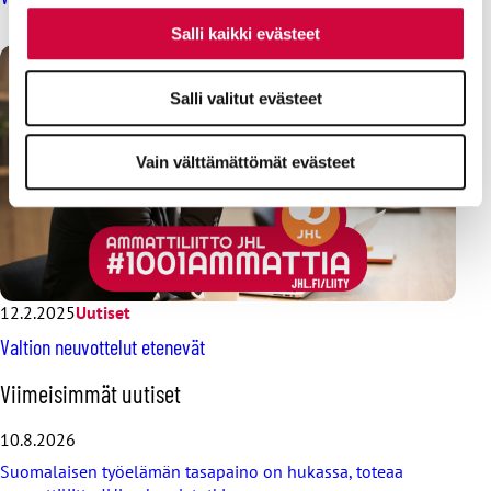
Salli kaikki evästeet
Salli valitut evästeet
Vain välttämättömät evästeet
12.2.2025
Uutiset
Valtion neuvottelut etenevät
O
Viimeisimmät uutiset
h
i
10.8.2026
t
Suomalaisen työelämän tasapaino on hukassa, toteaa
a