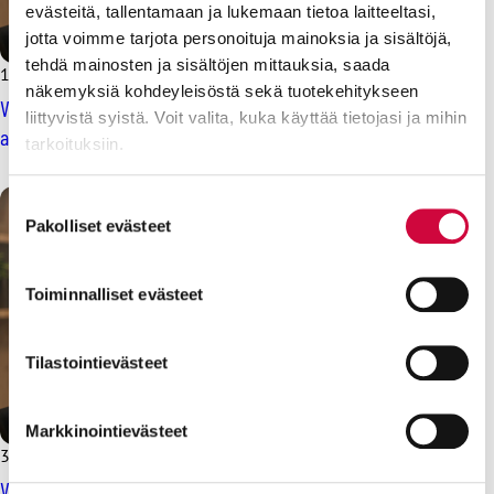
evästeitä, tallentamaan ja lukemaan tietoa laitteeltasi,
jotta voimme tarjota personoituja mainoksia ja sisältöjä,
tehdä mainosten ja sisältöjen mittauksia, saada
13.4.2025
Uutiset
näkemyksiä kohdeyleisöstä sekä tuotekehitykseen
Valtion sopimuskiistassa sovintoesitys – ratkaiseva vastaus
liittyvistä syistä. Voit valita, kuka käyttää tietojasi ja mihin
annetaan maanantaina
tarkoituksiin.
Lue lisää siitä, miten henkilötietojasi käsitellään ja miten
Suostumuksen
voit määrittää asetuksesi
tiedot-osiossa
. Voit muuttaa
Pakolliset evästeet
valinta
suostumustasi tai peruuttaa sen milloin vain
evästeilmoituksessa.
Toiminnalliset evästeet
Evästeistä osa on välttämättömiä, osa sivuston toimintaa
parantavia, ja osaa käytetään tilastointi- tai
Tilastointievästeet
markkinointitarkoituksiin.
Markkinointievästeet
31.3.2025
Uutiset
Valtion työriita siirtyy valtakunnansovittelijalle