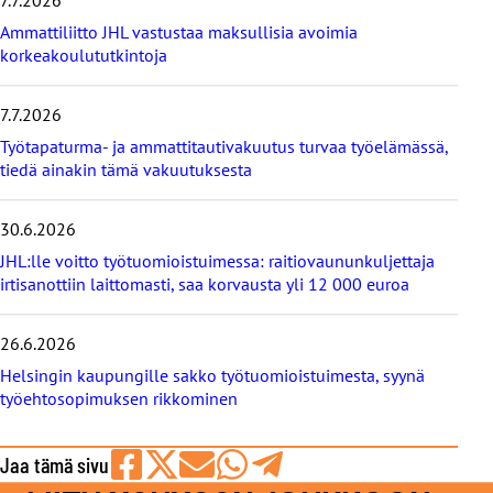
ä
t
Ammattiliitto JHL vastustaa maksullisia avoimia
u
korkeakoulututkintoja
u
t
i
7.7.2026
s
Työtapaturma- ja ammattitautivakuutus turvaa työelämässä,
e
tiedä ainakin tämä vakuutuksesta
t
30.6.2026
JHL:lle voitto työtuomioistuimessa: raitiovaununkuljettaja
irtisanottiin laittomasti, saa korvausta yli 12 000 euroa
26.6.2026
Helsingin kaupungille sakko työtuomioistuimesta, syynä
työehtosopimuksen rikkominen
Jaa tämä sivu