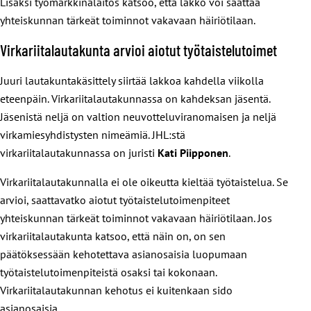
Lisäksi työmarkkinalaitos katsoo, että lakko voi saattaa
yhteiskunnan tärkeät toiminnot vakavaan häiriötilaan.
Virkariitalautakunta arvioi aiotut työtaistelutoimet
Juuri lautakuntakäsittely siirtää lakkoa kahdella viikolla
eteenpäin. Virkariitalautakunnassa on kahdeksan jäsentä.
Jäsenistä neljä on valtion neuvotteluviranomaisen ja neljä
virkamiesyhdistysten nimeämiä. JHL:stä
virkariitalautakunnassa on juristi
Kati Piipponen
.
Virkariitalautakunnalla ei ole oikeutta kieltää työtaistelua. Se
arvioi, saattavatko aiotut työtaistelutoimenpiteet
yhteiskunnan tärkeät toiminnot vakavaan häiriötilaan. Jos
virkariitalautakunta katsoo, että näin on, on sen
päätöksessään kehotettava asianosaisia luopumaan
työtaistelutoimenpiteistä osaksi tai kokonaan.
Virkariitalautakunnan kehotus ei kuitenkaan sido
asianosaisia.