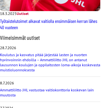
18.3.2025
Uutiset
Työtaistelutoimet alkavat valtiolla ensimmäisen kerran lähes
40 vuoteen
O
Viimeisimmät uutiset
h
i
28.7.2026
t
Koulutus ja kasvatus pitää järjestää lasten ja nuorten
a
hyvinvoinnin ehdoilla – Ammattiliitto JHL on antanut
v
lausunnon koulujen ja oppilaitosten loma-aikoja koskevasta
i
muistioluonnoksesta
i
m
e
8.7.2026
i
s
Ammattiliitto JHL vastustaa valtiokonttoria koskevan lain
i
muutosta
m
m
7.7.2026