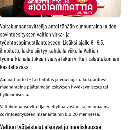
Valtakunnansovittelija antoi tänään sunnuntaina uuden
sovintoesityksen valtion virka- ja
työehtosopimustilanteeseen. Lisäksi ajalle 8.–9.5.
ilmoitettu lakko siirtyy kahdella viikolla Valtion
työmarkkinalaitoksen vietyä lakon virkariitalautakunnan
käsiteltäväksi.
Ammattiliitto JHL:n hallitus ja edustajisto kokoontuvat
maanantaina päättämään esityksen hyväksymisestä tai
hylkäämisestä.
Valtakunnansovittelija edellyttää vastausta antamaansa
sovintoesitykseen maanantaihin klo 20 mennessä.
Valtion työtaistelut alkoivat jo maaliskuussa