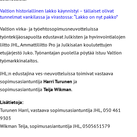
Valtion historiallinen lakko käynnistyi – tällaiset olivat
tunnelmat vankilassa ja virastossa: “Lakko on nyt pakko”
Valtion virka- ja työehtosopimusneuvotteluissa
työntekijäosapuolta edustavat Julkisten ja hyvinvointialojen
liitto JHL, Ammattiliitto Pro ja Julkisalan koulutettujen
etujärjestö Juko. Työnantajan puolella pöytää istuu Valtion
työmarkkinalaitos.
JHL:n edustajina ves-neuvotteluissa toimivat vastaava
sopimusasiantuntija
Harri Turunen
ja
sopimusasiantuntija
Teija Wikman
.
Lisätietoja:
Turunen Harri, vastaava sopimusasiantuntija JHL, 050 461
9303
Wikman Teija, sopimusasiantuntija JHL, 0505651579