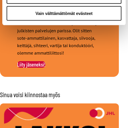
JHL on Suomen monipuolisin ammattiliitto.
Vain välttämättömät evästeet
Jäsenemme työskentelevät noin
tuhannessa eri ammatissa hyvinvoinnin ja
julkisten palvelujen parissa. Olit sitten
sote-ammattilainen, kasvattaja, siivooja,
keittäjä, sihteeri, vartija tai konduktööri,
olemme ammattiliittosi!
Liity jäseneksi!
Sinua voisi kiinnostaa myös