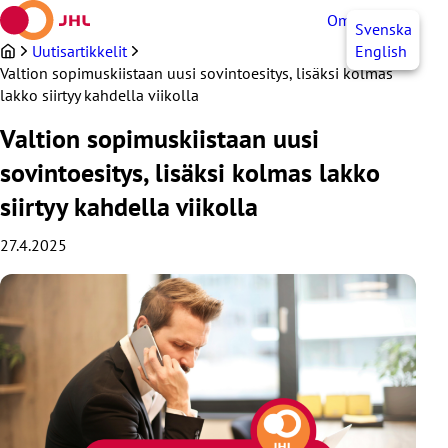
Siirry
OmaJHL
FI
Svenska
sisältöön
Uutisartikkelit
English
Valtion sopimuskiistaan uusi sovintoesitys, lisäksi kolmas
lakko siirtyy kahdella viikolla
Valtion sopimuskiistaan uusi
sovintoesitys, lisäksi kolmas lakko
siirtyy kahdella viikolla
27.4.2025