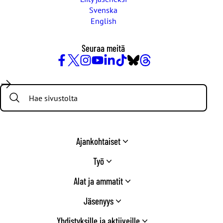
Svenska
English
Seuraa meitä
Facebook
X
Instagram
YouTube
LinkedIn
TikTok
Bluesky
Threads
/
Search:
Twitter
Ajankohtaiset
Työ
Alat ja ammatit
Jäsenyys
Yhdistyksille ja aktiiveille