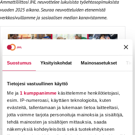
Ammattiliittosi JHL neuvottelee lukuisista työehtosopimuksista
vuoden 2025 aikana. Seuraa neuvotteluiden etenemistä
verkkosivuillamme ja sosiaalisen median kanavistamme.
Suostumus
Yksityiskohdat
Mainosasetukset
Tiet
Tietojesi vastuullinen käyttö
Me ja
1 kumppanimme
käsittelemme henkilötietojasi,
esim. IP-numeroasi, käyttäen teknologioita, kuten
evästeitä, tallentamaan ja lukemaan tietoa laitteeltasi,
jotta voimme tarjota personoituja mainoksia ja sisältöjä,
tehdä mainosten ja sisältöjen mittauksia, saada
näkemyksiä kohdeyleisöstä sekä tuotekehitykseen