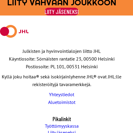
LIITY VAHVAAN JOUKKOON
Jaa
Jaa
Jaa
Jaa
Jaa
Facebookissa
viestipalvelu
sähköpostilla
WhatsAppilla
Telegramilla
LIITY JÄSENEKSI
X:ssä
Julkisten ja hyvinvointialojen liitto JHL
Käyntiosoite: Sörnäisten rantatie 23, 00500 Helsinki
Postiosoite: PL 101, 00531 Helsinki
Kyllä joku hoitaa® sekä isokirjainlyhenne JHL® ovat JHL:lle
rekisteröityjä tavaramerkkejä.
Yhteystiedot
Aluetoimistot
Pikalinkit
Työttömyyskassa
Liity jäseneksi