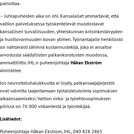
painottaa.
– Juhlapuheiden aika on ohi. Kansalaiset ymmärtävät, että
valtion palveluksessa työskentelevät muodostavat
kansallisen turvallisuuden, yhteiskunnan kriisinkestävyyden
ja huoltovarmuuden kovan ytimen. Työnantajalle henkilöstö
on nähtävästi lähinnä kustannustekijä, joka ei ansaitse
arvostusta säädyllisten palkankorotusten muodossa,
ammattiliitto JHL:n puheenjohtaja
Håkan Ekström
äimistelee.
Jos neuvotteluhalukkuutta ei löydy, palkansaajajärjestöt
ovat valmiita laajentamaan työtaistelutoimia sopimuksen
aikaansaamiseksi. Valtion virka- ja työehtosopimuksen
piirissä on 76 000 virkamiestä ja työntekijää.
Lisätiedot:
Puheenjohtaja Håkan Ekström, JHL, 040 828 2865