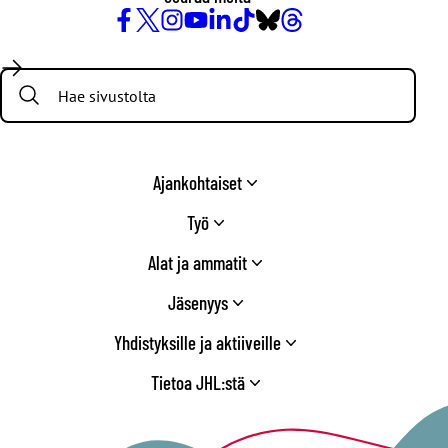
Facebook
X
Instagram
YouTube
LinkedIn
TikTok
Bluesky
Threads
/
Search:
Twitter
Ajankohtaiset
Työ
Alat ja ammatit
Jäsenyys
Yhdistyksille ja aktiiveille
Tietoa JHL:stä