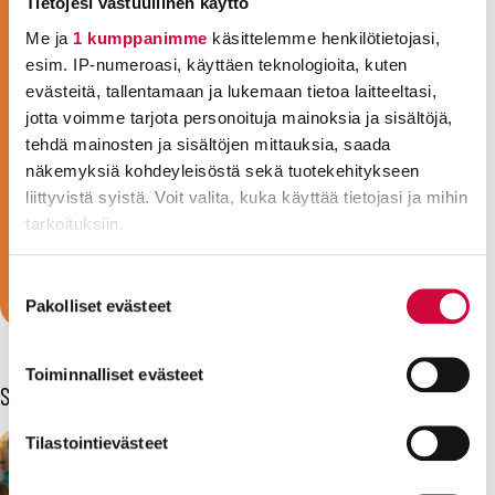
Tietojesi vastuullinen käyttö
LIITY JÄSENEKSI!
Me ja
1 kumppanimme
käsittelemme henkilötietojasi,
JHL on Suomen monipuolisin ammattiliitto.
esim. IP-numeroasi, käyttäen teknologioita, kuten
Jäsenemme työskentelevät noin
evästeitä, tallentamaan ja lukemaan tietoa laitteeltasi,
jotta voimme tarjota personoituja mainoksia ja sisältöjä,
tuhannessa eri ammatissa hyvinvoinnin ja
tehdä mainosten ja sisältöjen mittauksia, saada
julkisten palvelujen parissa. Olit sitten
näkemyksiä kohdeyleisöstä sekä tuotekehitykseen
sote-ammattilainen, kasvattaja, siivooja,
liittyvistä syistä. Voit valita, kuka käyttää tietojasi ja mihin
keittäjä, sihteeri, vartija tai konduktööri,
tarkoituksiin.
olemme ammattiliittosi!
Liity jäseneksi!
Lue lisää siitä, miten henkilötietojasi käsitellään ja miten
Suostumuksen
voit määrittää asetuksesi
tiedot-osiossa
. Voit muuttaa
Pakolliset evästeet
valinta
suostumustasi tai peruuttaa sen milloin vain
evästeilmoituksessa.
Toiminnalliset evästeet
Sinua voisi kiinnostaa myös
Evästeistä osa on välttämättömiä, osa sivuston toimintaa
parantavia, ja osaa käytetään tilastointi- tai
Tilastointievästeet
markkinointitarkoituksiin.