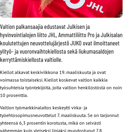
Valtion palkansaajia edustavat Julkisen ja
hyvinvointialojen liitto JHL, Ammattiliitto Pro ja Julkisalan
koulutettujen neuvottelujärjestö JUKO ovat ilmoittaneet
ylityö- ja vuoronvaihtokiellosta sekä liukumasaldojen
kerryttämiskiellosta valtiolle.
Kiellot alkavat keskiviikkona 19. maaliskuuta ja ovat
voimassa toistaiseksi. Kiellot koskevat valtion kaikkia
työsuhteisia työntekijöitä, joita valtion henkilöstöstä on noin
10 prosenttia.
Valtion työmarkkinalaitos keskeytti virka- ja
työehtosopimusneuvottelut 7. maaliskuuta. Se on tarjonnut
yhteensä 6,3 prosentin korotusta, mikä on selvästi
vähemmän kuin yleiseksi linjaksi muodostunut 7,8