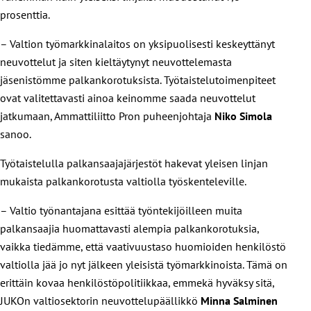
prosenttia.
– Valtion työmarkkinalaitos on yksipuolisesti keskeyttänyt
neuvottelut ja siten kieltäytynyt neuvottelemasta
jäsenistömme palkankorotuksista. Työtaistelutoimenpiteet
ovat valitettavasti ainoa keinomme saada neuvottelut
jatkumaan, Ammattiliitto Pron puheenjohtaja
Niko Simola
sanoo.
Työtaistelulla palkansaajajärjestöt hakevat yleisen linjan
mukaista palkankorotusta valtiolla työskenteleville.
– Valtio työnantajana esittää työntekijöilleen muita
palkansaajia huomattavasti alempia palkankorotuksia,
vaikka tiedämme, että vaativuustaso huomioiden henkilöstö
valtiolla jää jo nyt jälkeen yleisistä työmarkkinoista. Tämä on
erittäin kovaa henkilöstöpolitiikkaa, emmekä hyväksy sitä,
JUKOn valtiosektorin neuvottelupäällikkö
Minna Salminen