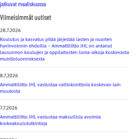
jatkuvat maaliskuussa
O
Viimeisimmät uutiset
h
i
28.7.2026
t
Koulutus ja kasvatus pitää järjestää lasten ja nuorten
a
hyvinvoinnin ehdoilla – Ammattiliitto JHL on antanut
v
lausunnon koulujen ja oppilaitosten loma-aikoja koskevasta
i
muistioluonnoksesta
i
m
e
8.7.2026
i
s
Ammattiliitto JHL vastustaa valtiokonttoria koskevan lain
i
muutosta
m
m
7.7.2026
ä
t
Ammattiliitto JHL vastustaa maksullisia avoimia
u
korkeakoulututkintoja
u
t