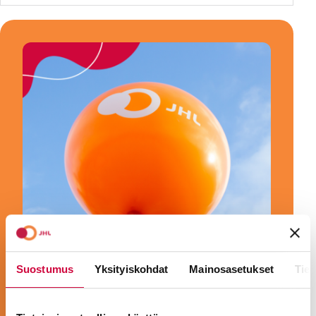
Suostumus
Yksityiskohdat
Mainosasetukset
Tiet