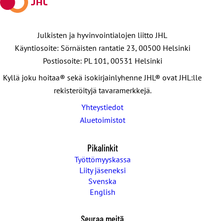
Julkisten ja hyvinvointialojen liitto JHL
Käyntiosoite: Sörnäisten rantatie 23, 00500 Helsinki
Postiosoite: PL 101, 00531 Helsinki
Kyllä joku hoitaa® sekä isokirjainlyhenne JHL® ovat JHL:lle
rekisteröityjä tavaramerkkejä.
Yhteystiedot
Aluetoimistot
Pikalinkit
Työttömyyskassa
Liity jäseneksi
Svenska
English
Seuraa meitä