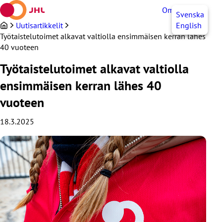
Siirry
OmaJHL
FI
Svenska
sisältöön
Uutisartikkelit
English
Työtaistelutoimet alkavat valtiolla ensimmäisen kerran lähes
40 vuoteen
Työtaistelutoimet alkavat valtiolla
ensimmäisen kerran lähes 40
vuoteen
18.3.2025