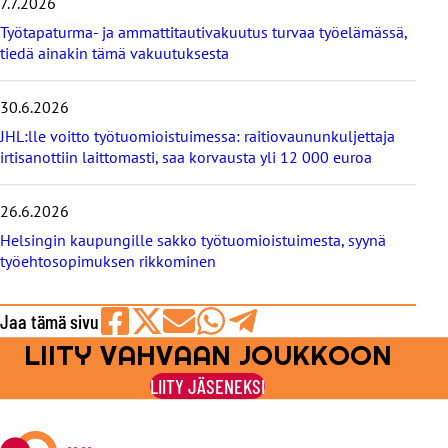
i
7.7.2026
s
Työtapaturma- ja ammattitautivakuutus turvaa työelämässä,
e
tiedä ainakin tämä vakuutuksesta
t
30.6.2026
JHL:lle voitto työtuomioistuimessa: raitiovaununkuljettaja
irtisanottiin laittomasti, saa korvausta yli 12 000 euroa
26.6.2026
Helsingin kaupungille sakko työtuomioistuimesta, syynä
työehtosopimuksen rikkominen
Jaa tämä sivu
LIITY VAHVAAN JOUKKOON
Jaa
Jaa
Jaa
Jaa
Jaa
Facebookissa
viestipalvelu
sähköpostilla
WhatsAppilla
Telegramilla
LIITY JÄSENEKSI
X:ssä