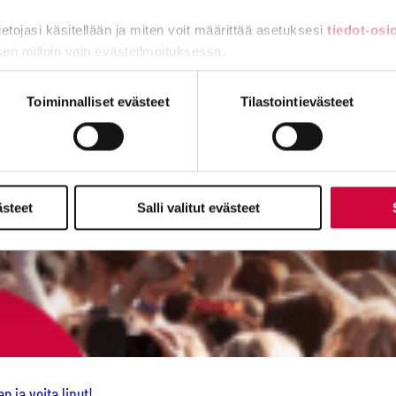
tietojasi käsitellään ja miten voit määrittää asetuksesi
tiedot-osi
sen milloin vain evästeilmoituksessa.
miä, osa sivuston toimintaa parantavia, ja osaa käytetään tilastoi
Toiminnalliset evästeet
Tilastointievästeet
ästeet
Salli valitut evästeet
n ja voita liput!