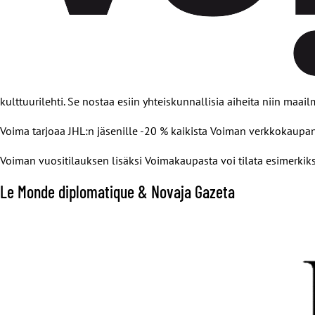
kulttuurilehti. Se nostaa esiin yhteiskunnallisia aiheita niin maa
Voima tarjoaa JHL:n jäsenille -20 % kaikista Voiman verkkokaupan 
Voiman vuositilauksen lisäksi Voimakaupasta voi tilata esimerkiksi y
Le Monde diplomatique & Novaja Gazeta