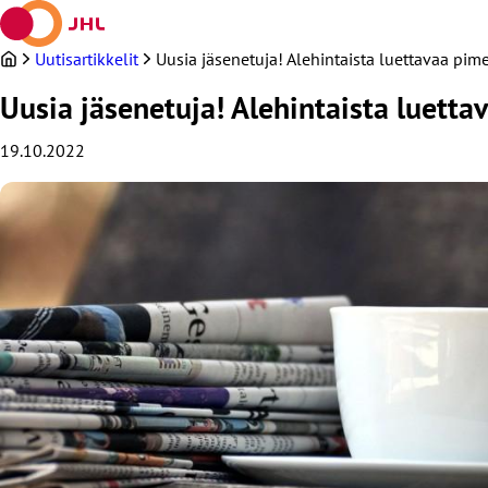
Siirry
sisältöön
Uutisartikkelit
Uusia jäsenetuja! Alehintaista luettavaa pime
Uusia jäsenetuja! Alehintaista luetta
19.10.2022