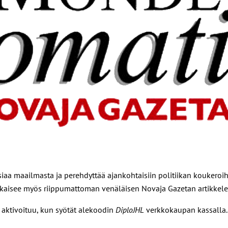
asiaa maailmasta ja perehdyttää ajankohtaisiin politiikan koukeroih
julkaisee myös riippumattoman venäläisen Novaja Gazetan artikkeleit
s aktivoituu, kun syötät alekoodin
DiploJHL
verkkokaupan kassalla.