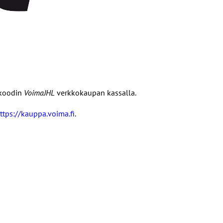
ekoodin
VoimaJHL
verkkokaupan kassalla.
ttps://kauppa.voima.fi
.