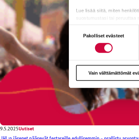
Lue lisää siitä, miten henkilö
suostumustasi tai peruuttaa 
Suostumuksen
Evästeistä osa on välttämättö
Pakolliset evästeet
valinta
markkinointitarkoituksiin.
Vain välttämättömät ev
9.5.2025
Uutiset
JHL:n jäsenet pääsevät festareille edullisemmin – osallistu arvontaa