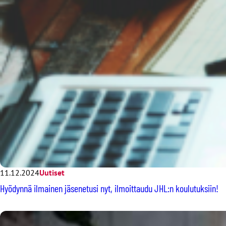
11.12.2024
Uutiset
Hyödynnä ilmainen jäsenetusi nyt, ilmoittaudu JHL:n koulutuksiin!