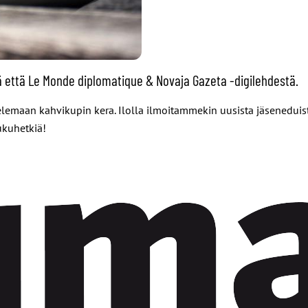
 että Le Monde diplomatique & Novaja Gazeta -digilehdestä.
kelemaan kahvikupin kera. Ilolla ilmoitammekin uusista jäsenedui
ukuhetkiä!