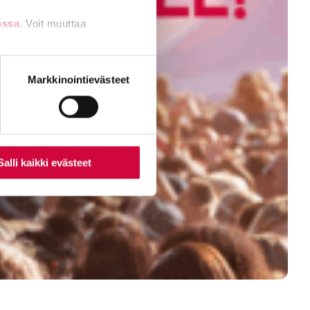
ossa
. Voit muuttaa
nti- tai
Markkinointievästeet
Salli kaikki evästeet