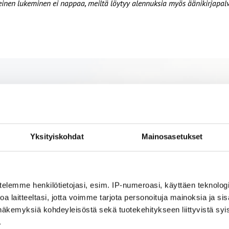
rinteinen lukeminen ei nappaa, meiltä löytyy alennuksia myös äänikirjap
Yksityiskohdat
Mainosasetukset
telemme henkilötietojasi, esim. IP-numeroasi, käyttäen teknologio
a laitteeltasi, jotta voimme tarjota personoituja mainoksia ja sis
näkemyksiä kohdeyleisöstä sekä tuotekehitykseen liittyvistä syist
.