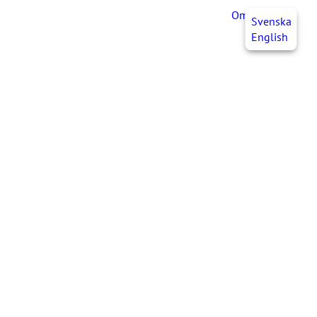
OmaJHL
FI
Svenska
English